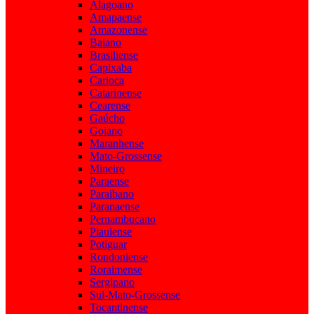
Alagoano
Amapaense
Amazonense
Baiano
Brasiliense
Capixaba
Carioca
Catarinense
Cearense
Gaúcho
Goiano
Maranhense
Mato-Grossense
Mineiro
Paraense
Paraibano
Paranaense
Pernambucano
Piauiense
Potiguar
Rondoniense
Roraimense
Sergipano
Sul-Mato-Grossense
Tocantinense