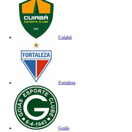
Cuiabá
Fortaleza
Goiás