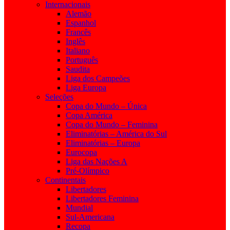
Internacionais
Alemão
Espanhol
Francês
Inglês
Italiano
Português
Saudita
Liga dos Campeões
Liga Europa
Seleções
Copa do Mundo – Única
Copa América
Copa do Mundo – Feminina
Eliminatórias – América do Sul
Eliminatórias – Europa
Eurocopa
Liga das Nações A
Pré-Olímpico
Continentais
Libertadores
Libertadores Feminina
Mundial
Sul-Americana
Recopa