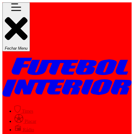
Fechar Menu
Times
Placar
Rádio