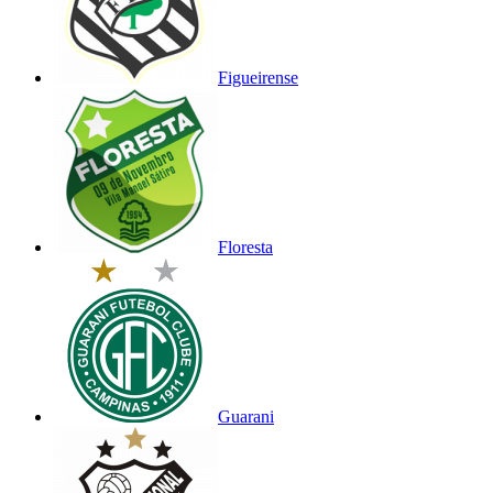
Figueirense
Floresta
Guarani