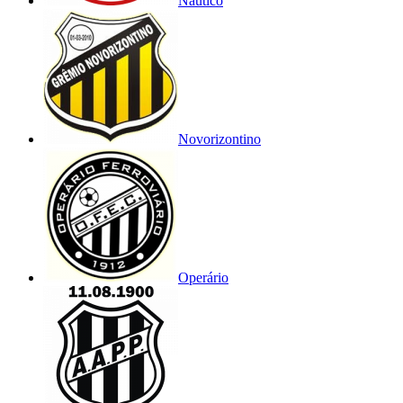
Náutico
Novorizontino
Operário