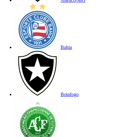
Atlético-MG
Bahia
Botafogo