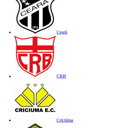
Ceará
CRB
Criciúma