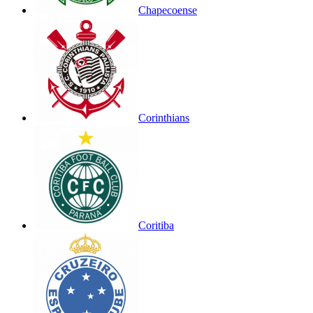
Chapecoense
Corinthians
Coritiba