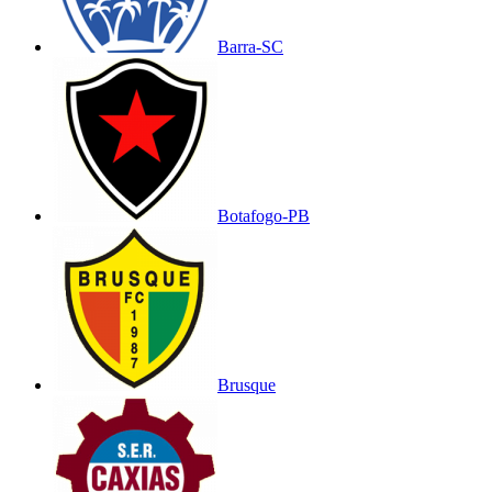
Barra-SC
Botafogo-PB
Brusque