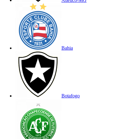
Atlético-MG
Bahia
Botafogo