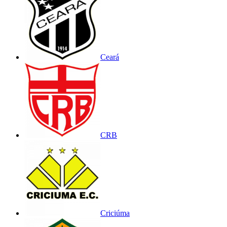
Ceará
CRB
Criciúma