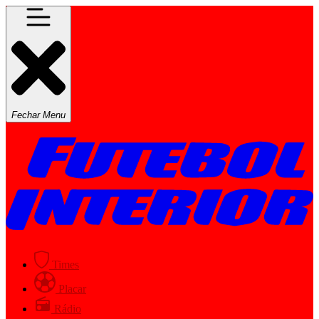
Fechar Menu
Times
Placar
Rádio