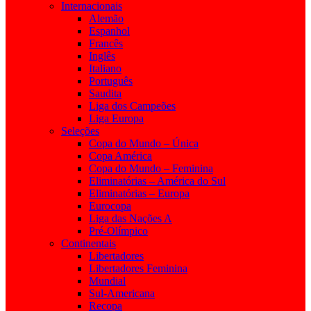
Internacionais
Alemão
Espanhol
Francês
Inglês
Italiano
Português
Saudita
Liga dos Campeões
Liga Europa
Seleções
Copa do Mundo – Única
Copa América
Copa do Mundo – Feminina
Eliminatórias – América do Sul
Eliminatórias – Europa
Eurocopa
Liga das Nações A
Pré-Olímpico
Continentais
Libertadores
Libertadores Feminina
Mundial
Sul-Americana
Recopa