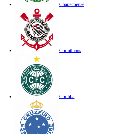
Chapecoense
Corinthians
Coritiba