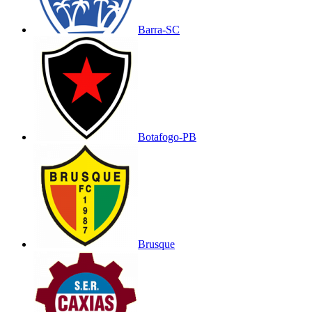
Barra-SC
Botafogo-PB
Brusque