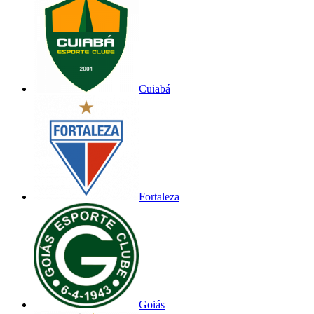
Cuiabá
Fortaleza
Goiás