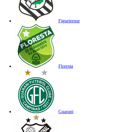
Figueirense
Floresta
Guarani