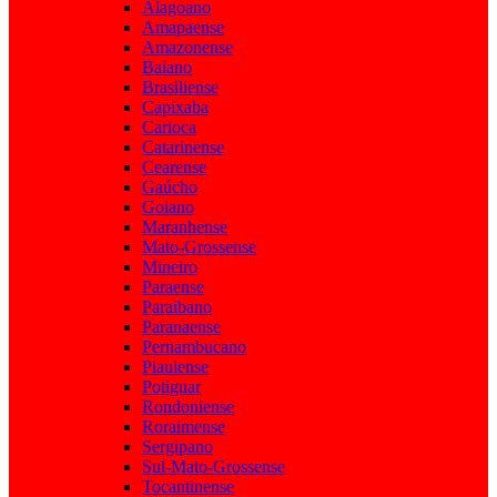
Alagoano
Amapaense
Amazonense
Baiano
Brasiliense
Capixaba
Carioca
Catarinense
Cearense
Gaúcho
Goiano
Maranhense
Mato-Grossense
Mineiro
Paraense
Paraibano
Paranaense
Pernambucano
Piauiense
Potiguar
Rondoniense
Roraimense
Sergipano
Sul-Mato-Grossense
Tocantinense