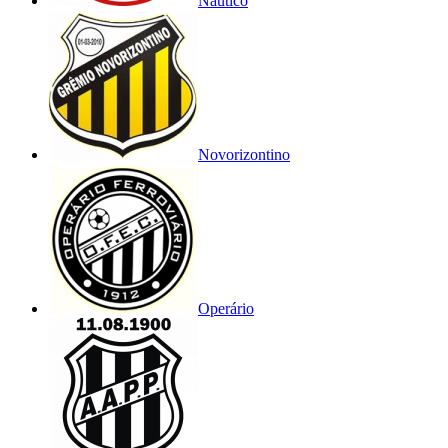
Náutico
Novorizontino
Operário