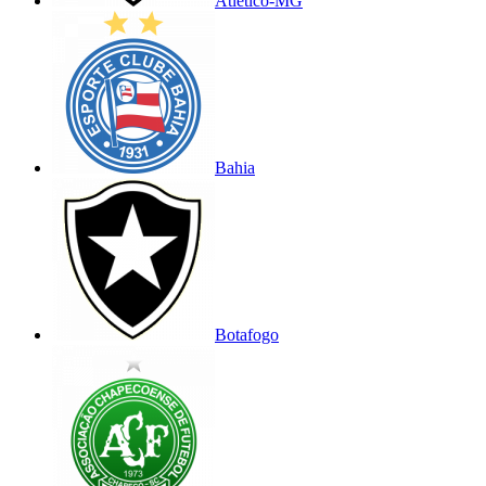
Atlético-MG
Bahia
Botafogo