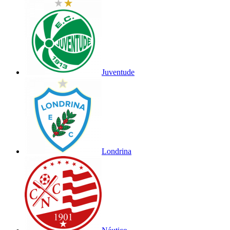
Juventude
Londrina