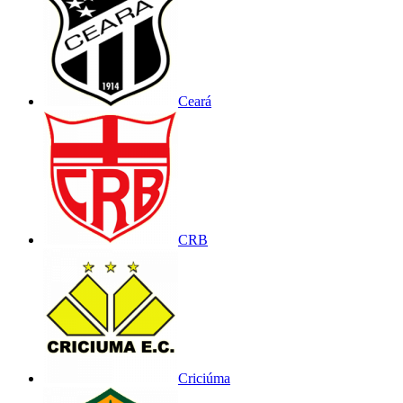
Ceará
CRB
Criciúma