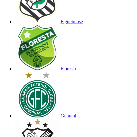
Figueirense
Floresta
Guarani