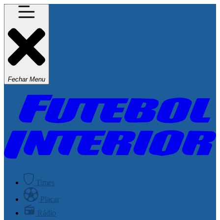
Fechar Menu
Times
Placar
Rádio