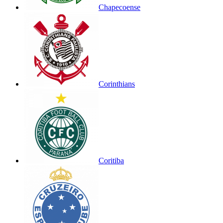
Chapecoense
Corinthians
Coritiba