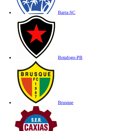
Barra-SC
Botafogo-PB
Brusque