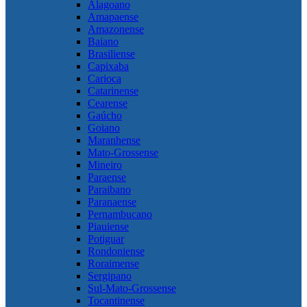
Alagoano
Amapaense
Amazonense
Baiano
Brasiliense
Capixaba
Carioca
Catarinense
Cearense
Gaúcho
Goiano
Maranhense
Mato-Grossense
Mineiro
Paraense
Paraibano
Paranaense
Pernambucano
Piauiense
Potiguar
Rondoniense
Roraimense
Sergipano
Sul-Mato-Grossense
Tocantinense