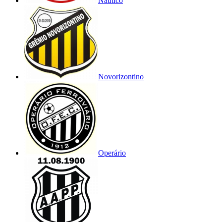
Náutico
Novorizontino
Operário