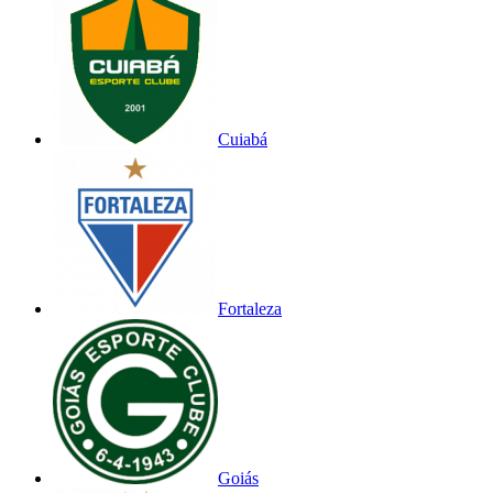
Cuiabá
Fortaleza
Goiás