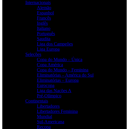
Internacionais
Alemão
Espanhol
Francês
Inglês
Italiano
Português
Saudita
Liga dos Campeões
Liga Europa
Seleções
Copa do Mundo – Única
Copa América
Copa do Mundo – Feminina
Eliminatórias – América do Sul
Eliminatórias – Europa
Eurocopa
Liga das Nações A
Pré-Olímpico
Continentais
Libertadores
Libertadores Feminina
Mundial
Sul-Americana
Recopa