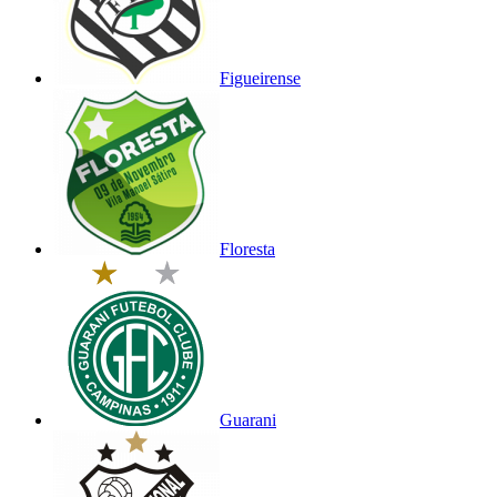
Figueirense
Floresta
Guarani