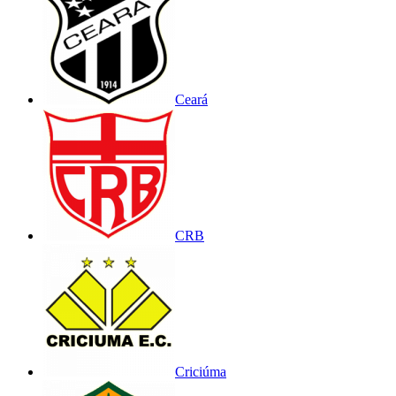
Ceará
CRB
Criciúma