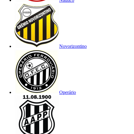
Náutico
Novorizontino
Operário