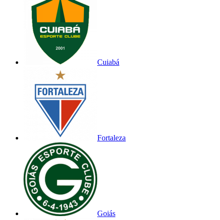
Cuiabá
Fortaleza
Goiás