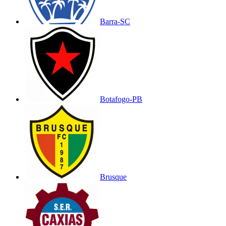
Barra-SC
Botafogo-PB
Brusque