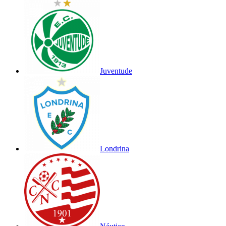
Juventude
Londrina