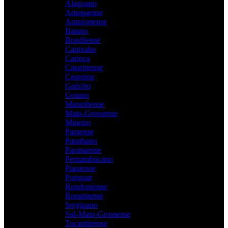
Alagoano
Amapaense
Amazonense
Baiano
Brasiliense
Capixaba
Carioca
Catarinense
Cearense
Gaúcho
Goiano
Maranhense
Mato-Grossense
Mineiro
Paraense
Paraibano
Paranaense
Pernambucano
Piauiense
Potiguar
Rondoniense
Roraimense
Sergipano
Sul-Mato-Grossense
Tocantinense