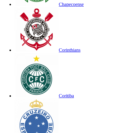
Chapecoense
Corinthians
Coritiba