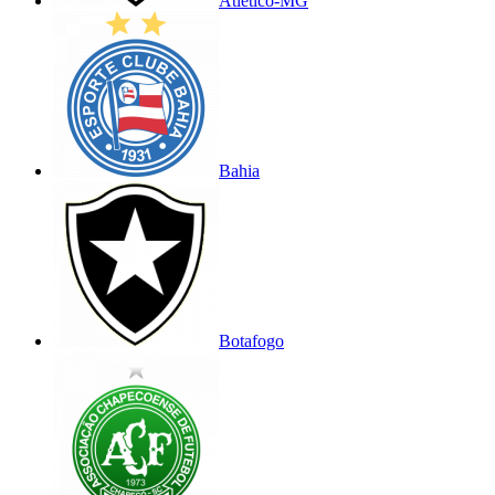
Atlético-MG
Bahia
Botafogo