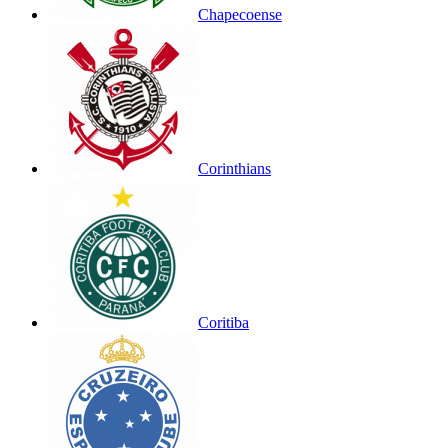
Chapecoense
Corinthians
Coritiba