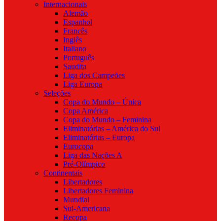
Internacionais
Alemão
Espanhol
Francês
Inglês
Italiano
Português
Saudita
Liga dos Campeões
Liga Europa
Seleções
Copa do Mundo – Única
Copa América
Copa do Mundo – Feminina
Eliminatórias – América do Sul
Eliminatórias – Europa
Eurocopa
Liga das Nações A
Pré-Olímpico
Continentais
Libertadores
Libertadores Feminina
Mundial
Sul-Americana
Recopa