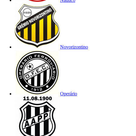
Náutico
Novorizontino
Operário