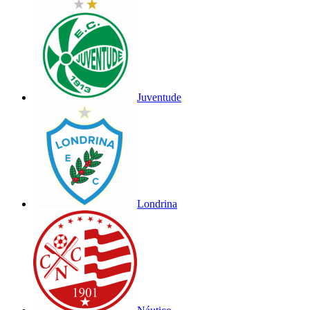
Juventude
Londrina