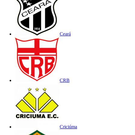
Ceará
CRB
Criciúma