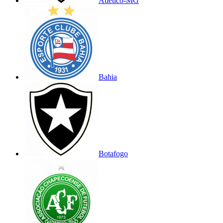
Atlético-MG
Bahia
Botafogo