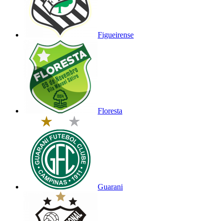
Figueirense
Floresta
Guarani