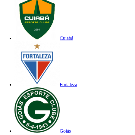
Cuiabá
Fortaleza
Goiás