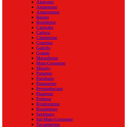
Alagoano
Amapaense
Amazonense
Baiano
Brasiliense
Capixaba
Carioca
Catarinense
Cearense
Gaúcho
Goiano
Maranhense
Mato-Grossense
Mineiro
Paraense
Paraibano
Paranaense
Pernambucano
Piauiense
Potiguar
Rondoniense
Roraimense
Sergipano
Sul-Mato-Grossense
Tocantinense