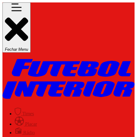
Fechar Menu
Times
Placar
Rádio