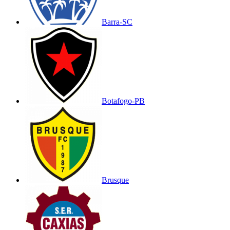
Barra-SC
Botafogo-PB
Brusque