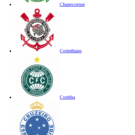
Chapecoense
Corinthians
Coritiba