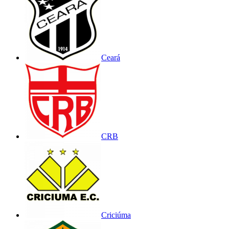
Ceará
CRB
Criciúma