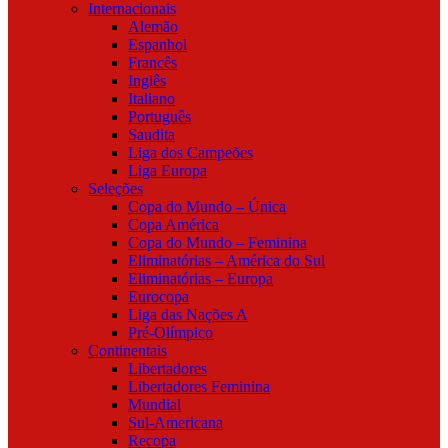
Internacionais
Alemão
Espanhol
Francês
Inglês
Italiano
Português
Saudita
Liga dos Campeões
Liga Europa
Seleções
Copa do Mundo – Única
Copa América
Copa do Mundo – Feminina
Eliminatórias – América do Sul
Eliminatórias – Europa
Eurocopa
Liga das Nações A
Pré-Olímpico
Continentais
Libertadores
Libertadores Feminina
Mundial
Sul-Americana
Recopa