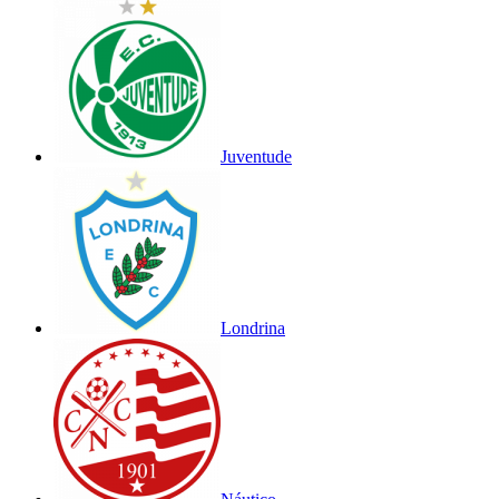
Juventude
Londrina