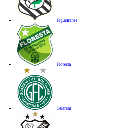
Figueirense
Floresta
Guarani