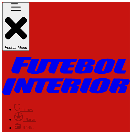
Fechar Menu
Times
Placar
Rádio