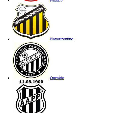
Náutico
Novorizontino
Operário