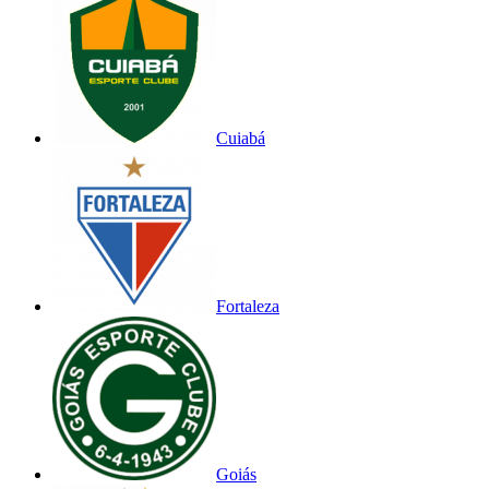
Cuiabá
Fortaleza
Goiás