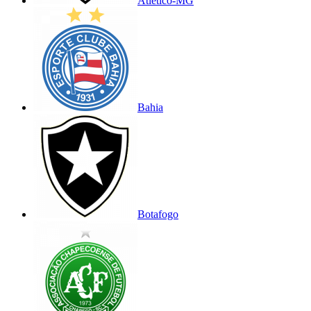
Atlético-MG
Bahia
Botafogo