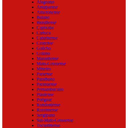
Alagoano
Amapaense
Amazonense
Baiano
Brasiliense
Capixaba
Carioca
Catarinense
Cearense
Gaúcho
Goiano
Maranhense
Mato-Grossense
Mineiro
Paraense
Paraibano
Paranaense
Pernambucano
Piauiense
Potiguar
Rondoniense
Roraimense
Sergipano
Sul-Mato-Grossense
Tocantinense