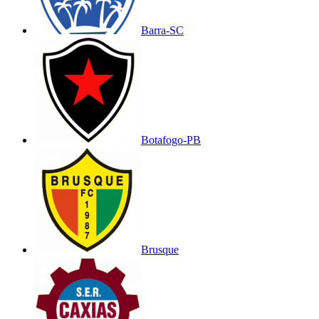
Barra-SC
Botafogo-PB
Brusque