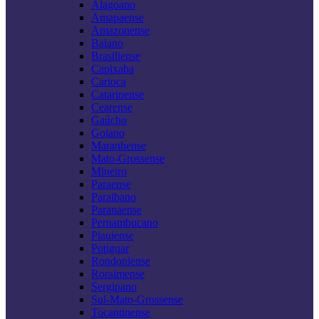
Alagoano
Amapaense
Amazonense
Baiano
Brasiliense
Capixaba
Carioca
Catarinense
Cearense
Gaúcho
Goiano
Maranhense
Mato-Grossense
Mineiro
Paraense
Paraibano
Paranaense
Pernambucano
Piauiense
Potiguar
Rondoniense
Roraimense
Sergipano
Sul-Mato-Grossense
Tocantinense