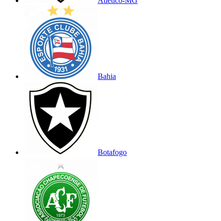
Atlético-MG
Bahia
Botafogo