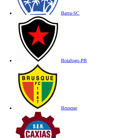
Barra-SC
Botafogo-PB
Brusque