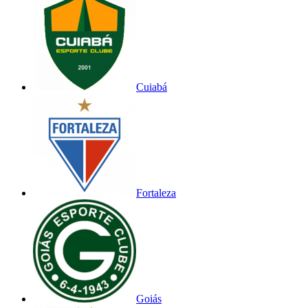
Cuiabá
Fortaleza
Goiás