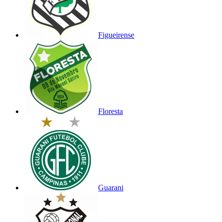
Figueirense
Floresta
Guarani