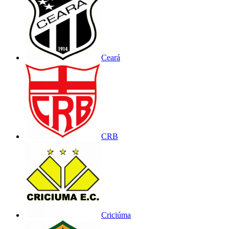
Ceará
CRB
Criciúma