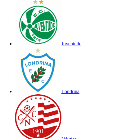
Juventude
Londrina