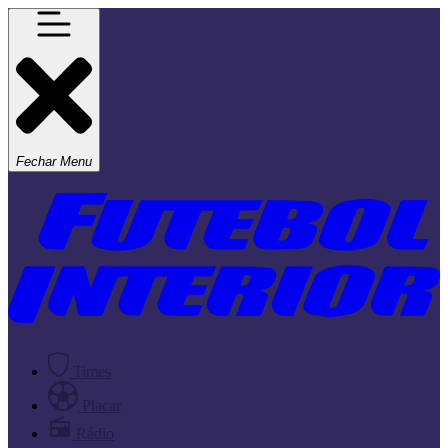
Fechar Menu
Times
Placar
Rádio