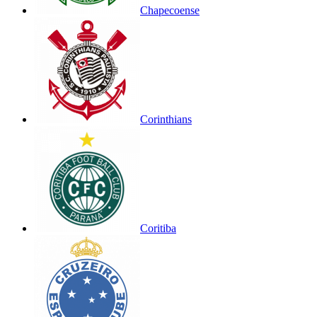
Chapecoense
Corinthians
Coritiba