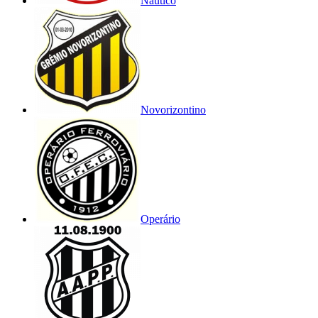
Náutico
Novorizontino
Operário