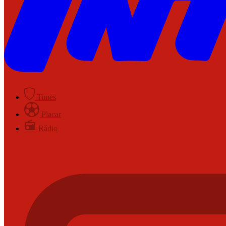
Times
Placar
Rádio