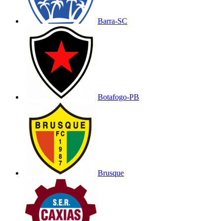
Barra-SC
Botafogo-PB
Brusque