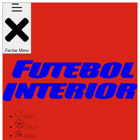
Fechar Menu
Times
Placar
Rádio