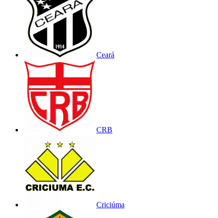
Ceará
CRB
Criciúma