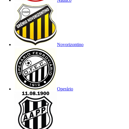
Náutico
Novorizontino
Operário