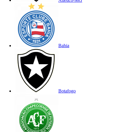
Atlético-MG
Bahia
Botafogo