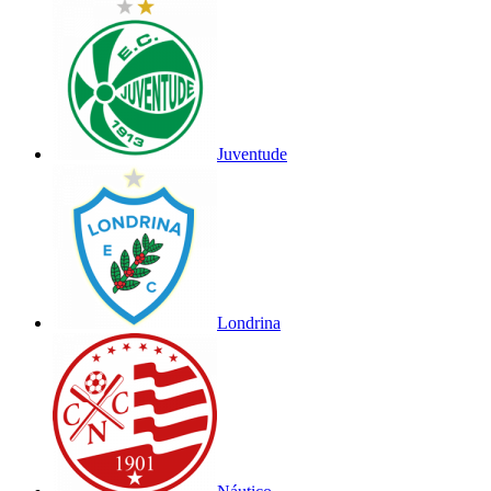
Juventude
Londrina