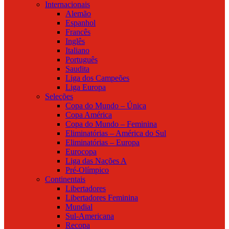
Internacionais
Alemão
Espanhol
Francês
Inglês
Italiano
Português
Saudita
Liga dos Campeões
Liga Europa
Seleções
Copa do Mundo – Única
Copa América
Copa do Mundo – Feminina
Eliminatórias – América do Sul
Eliminatórias – Europa
Eurocopa
Liga das Nações A
Pré-Olímpico
Continentais
Libertadores
Libertadores Feminina
Mundial
Sul-Americana
Recopa