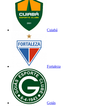
Cuiabá
Fortaleza
Goiás