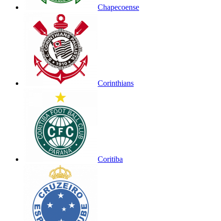
Chapecoense
Corinthians
Coritiba