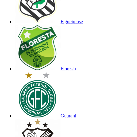
Figueirense
Floresta
Guarani