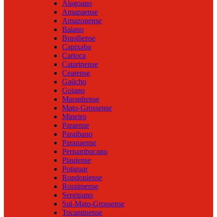
Alagoano
Amapaense
Amazonense
Baiano
Brasiliense
Capixaba
Carioca
Catarinense
Cearense
Gaúcho
Goiano
Maranhense
Mato-Grossense
Mineiro
Paraense
Paraibano
Paranaense
Pernambucano
Piauiense
Potiguar
Rondoniense
Roraimense
Sergipano
Sul-Mato-Grossense
Tocantinense