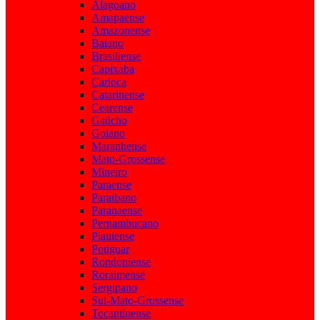
Alagoano
Amapaense
Amazonense
Baiano
Brasiliense
Capixaba
Carioca
Catarinense
Cearense
Gaúcho
Goiano
Maranhense
Mato-Grossense
Mineiro
Paraense
Paraibano
Paranaense
Pernambucano
Piauiense
Potiguar
Rondoniense
Roraimense
Sergipano
Sul-Mato-Grossense
Tocantinense