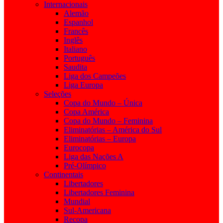
Internacionais
Alemão
Espanhol
Francês
Inglês
Italiano
Português
Saudita
Liga dos Campeões
Liga Europa
Seleções
Copa do Mundo – Única
Copa América
Copa do Mundo – Feminina
Eliminatórias – América do Sul
Eliminatórias – Europa
Eurocopa
Liga das Nações A
Pré-Olímpico
Continentais
Libertadores
Libertadores Feminina
Mundial
Sul-Americana
Recopa