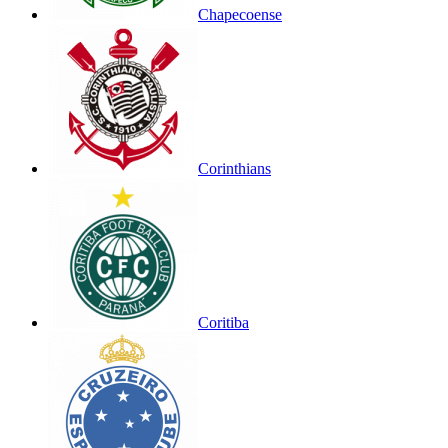
Chapecoense
Corinthians
Coritiba