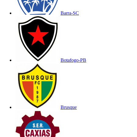
Barra-SC
Botafogo-PB
Brusque