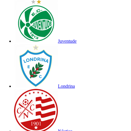
Juventude
Londrina