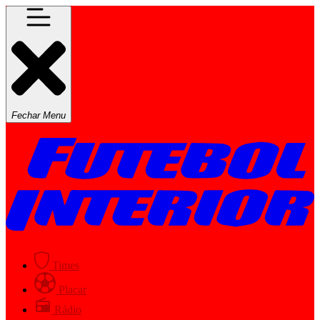
Fechar Menu
Times
Placar
Rádio