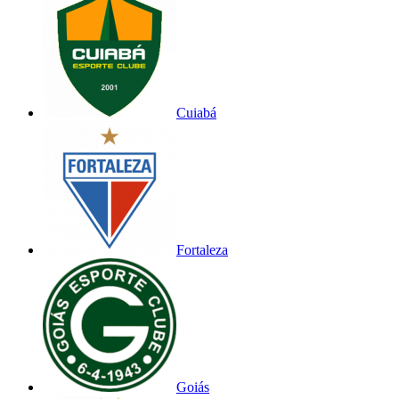
Cuiabá
Fortaleza
Goiás