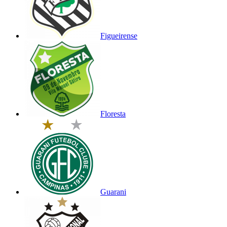
Figueirense
Floresta
Guarani