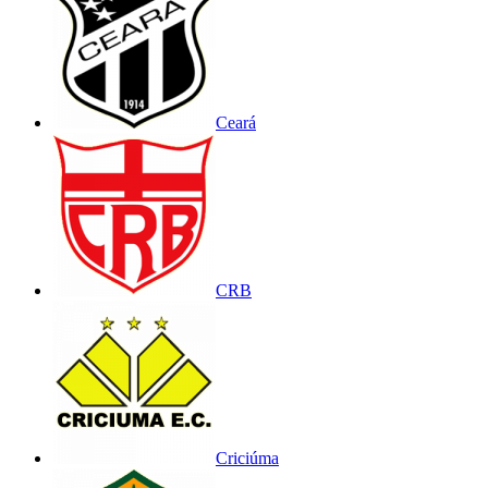
Ceará
CRB
Criciúma