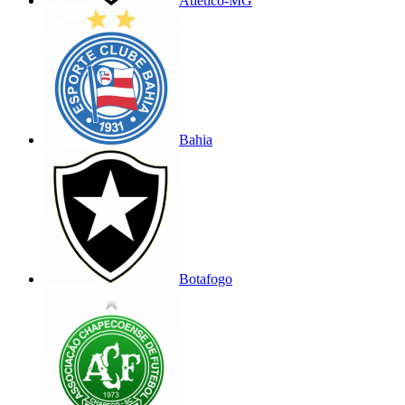
Atlético-MG
Bahia
Botafogo