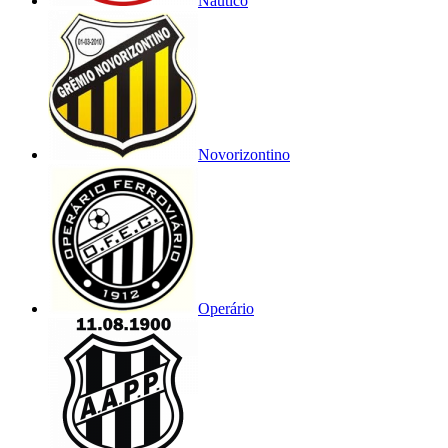
Náutico
Novorizontino
Operário