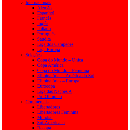
Internacionais
Alemão
Espanhol
Francês
Inglês
Italiano
Português
Saudita
Liga dos Campeões
Liga Europa
Seleções
Copa do Mundo – Única
Copa América
Copa do Mundo – Feminina
Eliminatórias – América do Sul
Eliminatórias – Europa
Eurocopa
Liga das Nações A
Pré-Olímpico
Continentais
Libertadores
Libertadores Feminina
Mundial
Sul-Americana
Recopa