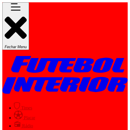
Fechar Menu
Times
Placar
Rádio