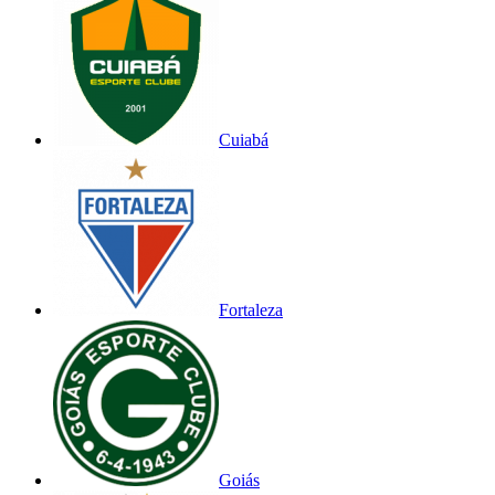
Cuiabá
Fortaleza
Goiás