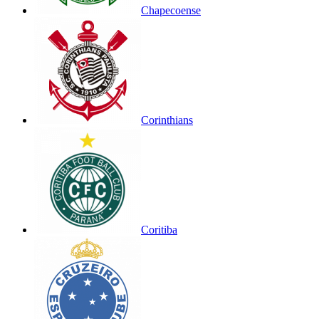
Chapecoense
Corinthians
Coritiba