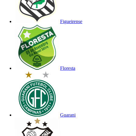
Figueirense
Floresta
Guarani