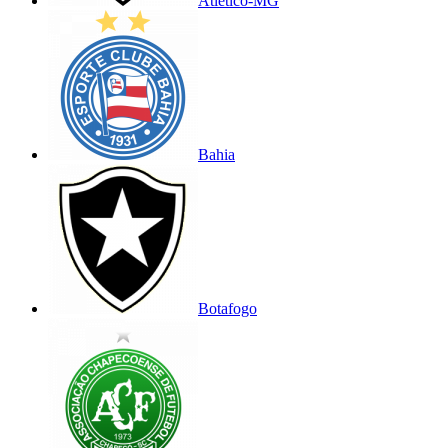
Atlético-MG
Bahia
Botafogo