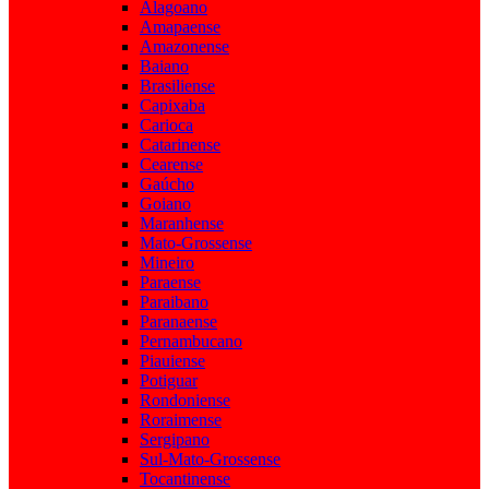
Alagoano
Amapaense
Amazonense
Baiano
Brasiliense
Capixaba
Carioca
Catarinense
Cearense
Gaúcho
Goiano
Maranhense
Mato-Grossense
Mineiro
Paraense
Paraibano
Paranaense
Pernambucano
Piauiense
Potiguar
Rondoniense
Roraimense
Sergipano
Sul-Mato-Grossense
Tocantinense