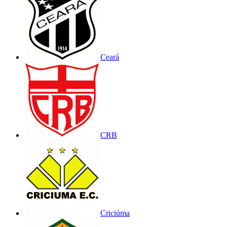
Ceará
CRB
Criciúma