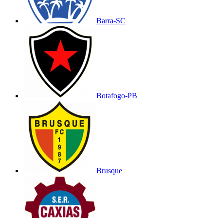
Barra-SC
Botafogo-PB
Brusque