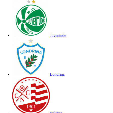
Juventude
Londrina