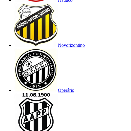
Náutico
Novorizontino
Operário