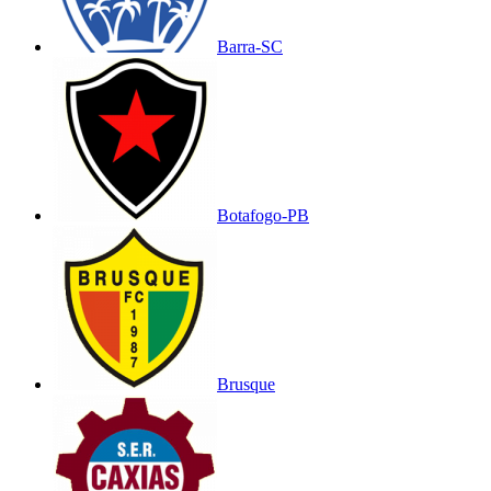
Barra-SC
Botafogo-PB
Brusque