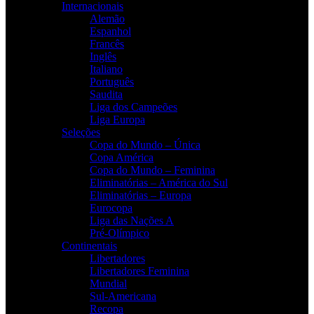
Internacionais
Alemão
Espanhol
Francês
Inglês
Italiano
Português
Saudita
Liga dos Campeões
Liga Europa
Seleções
Copa do Mundo – Única
Copa América
Copa do Mundo – Feminina
Eliminatórias – América do Sul
Eliminatórias – Europa
Eurocopa
Liga das Nações A
Pré-Olímpico
Continentais
Libertadores
Libertadores Feminina
Mundial
Sul-Americana
Recopa