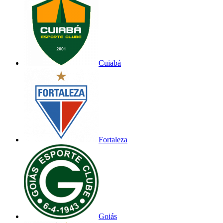
Cuiabá
Fortaleza
Goiás