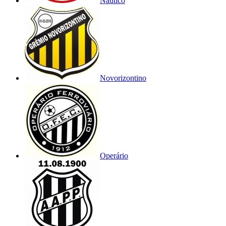
Náutico
Novorizontino
Operário