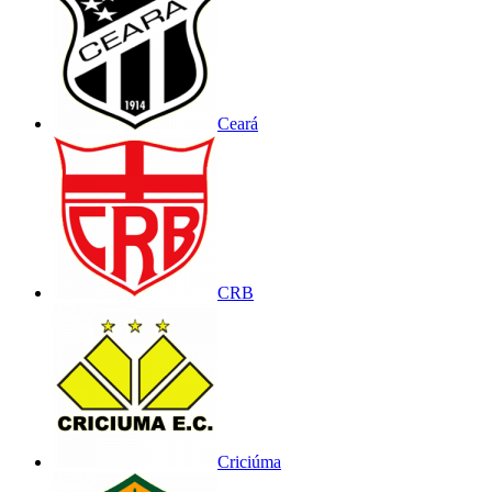
Ceará
CRB
Criciúma