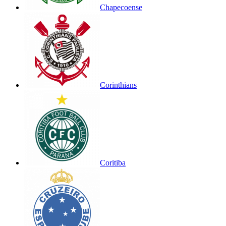
Chapecoense
Corinthians
Coritiba