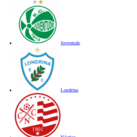
Juventude
Londrina