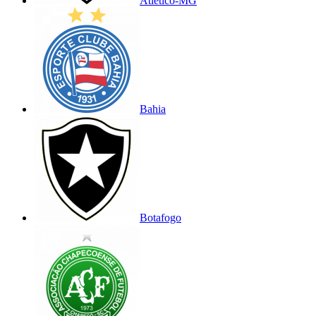
Atlético-MG
Bahia
Botafogo