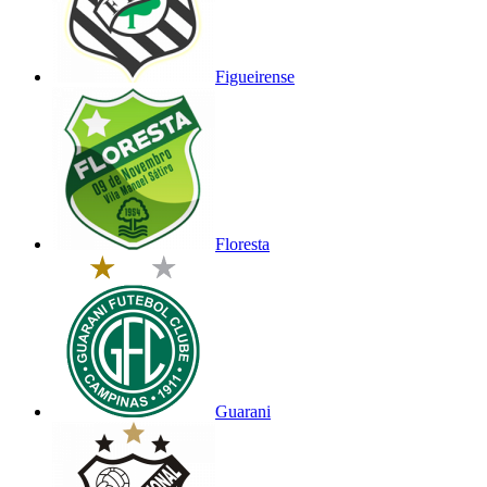
Figueirense
Floresta
Guarani