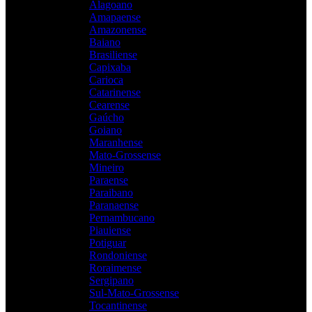
Alagoano
Amapaense
Amazonense
Baiano
Brasiliense
Capixaba
Carioca
Catarinense
Cearense
Gaúcho
Goiano
Maranhense
Mato-Grossense
Mineiro
Paraense
Paraibano
Paranaense
Pernambucano
Piauiense
Potiguar
Rondoniense
Roraimense
Sergipano
Sul-Mato-Grossense
Tocantinense