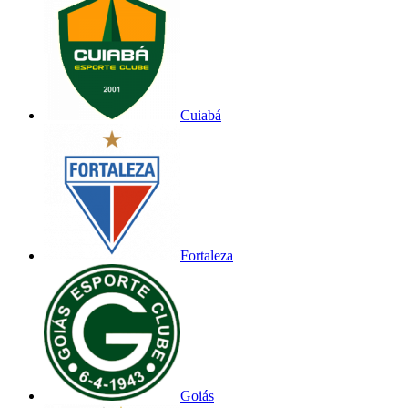
Cuiabá
Fortaleza
Goiás