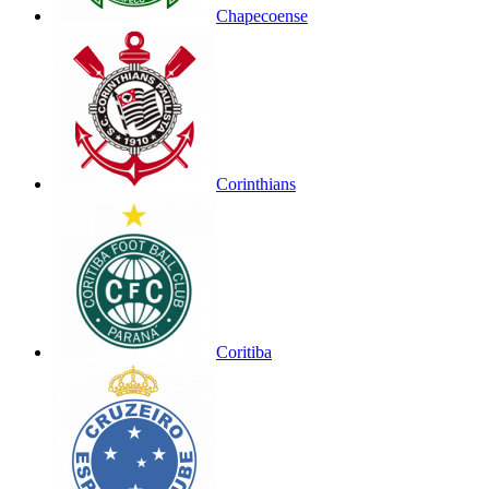
Chapecoense
Corinthians
Coritiba