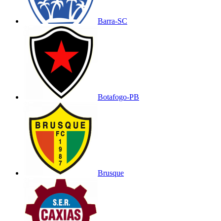
Barra-SC
Botafogo-PB
Brusque