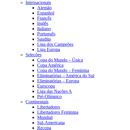
Internacionais
Alemão
Espanhol
Francês
Inglês
Italiano
Português
Saudita
Liga dos Campeões
Liga Europa
Seleções
Copa do Mundo – Única
Copa América
Copa do Mundo – Feminina
Eliminatórias – América do Sul
Eliminatórias – Europa
Eurocopa
Liga das Nações A
Pré-Olímpico
Continentais
Libertadores
Libertadores Feminina
Mundial
Sul-Americana
Recopa