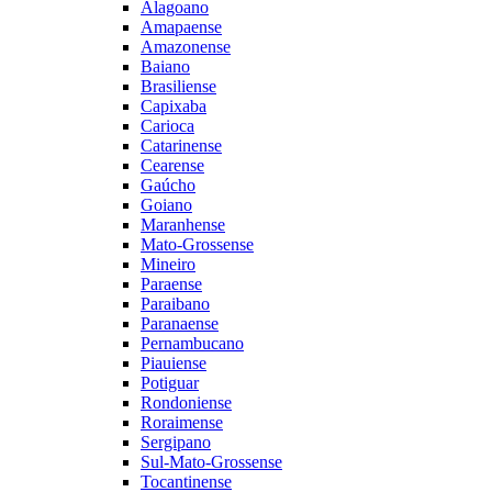
Alagoano
Amapaense
Amazonense
Baiano
Brasiliense
Capixaba
Carioca
Catarinense
Cearense
Gaúcho
Goiano
Maranhense
Mato-Grossense
Mineiro
Paraense
Paraibano
Paranaense
Pernambucano
Piauiense
Potiguar
Rondoniense
Roraimense
Sergipano
Sul-Mato-Grossense
Tocantinense