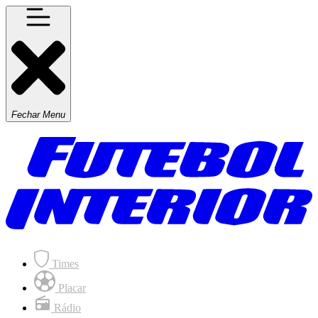
Fechar Menu
Times
Placar
Rádio