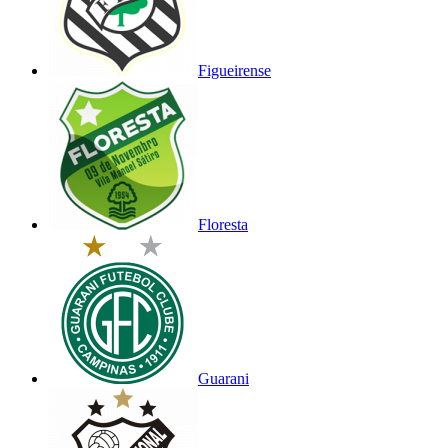
Figueirense
Floresta
Guarani