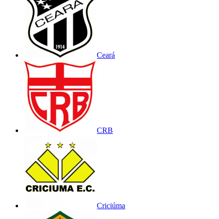
Ceará
CRB
Criciúma