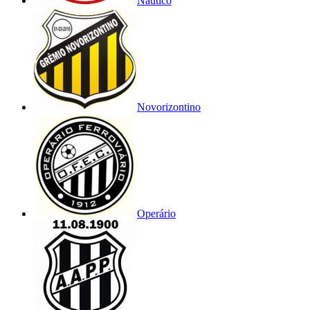
Náutico
Novorizontino
Operário