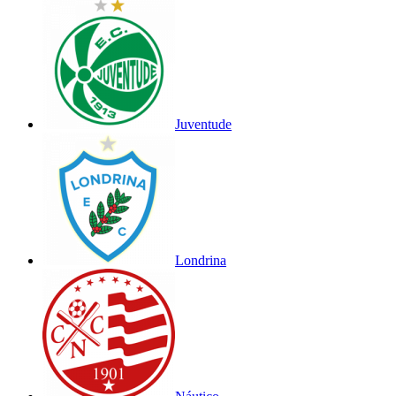
Juventude
Londrina