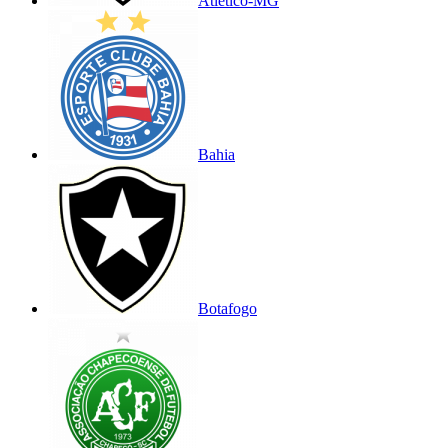
Atlético-MG
Bahia
Botafogo