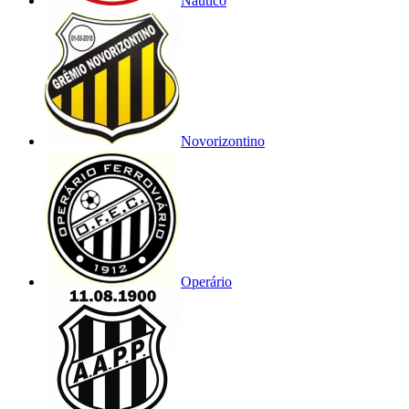
Náutico
Novorizontino
Operário