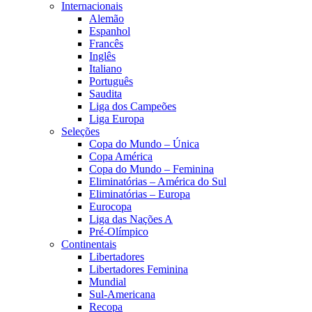
Internacionais
Alemão
Espanhol
Francês
Inglês
Italiano
Português
Saudita
Liga dos Campeões
Liga Europa
Seleções
Copa do Mundo – Única
Copa América
Copa do Mundo – Feminina
Eliminatórias – América do Sul
Eliminatórias – Europa
Eurocopa
Liga das Nações A
Pré-Olímpico
Continentais
Libertadores
Libertadores Feminina
Mundial
Sul-Americana
Recopa