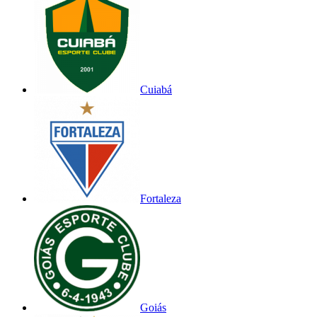
Cuiabá
Fortaleza
Goiás