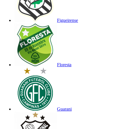
Figueirense
Floresta
Guarani