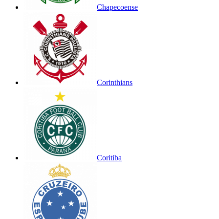
Chapecoense
Corinthians
Coritiba