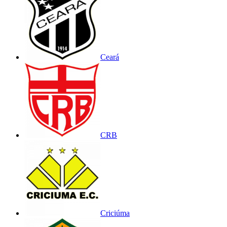
Ceará
CRB
Criciúma