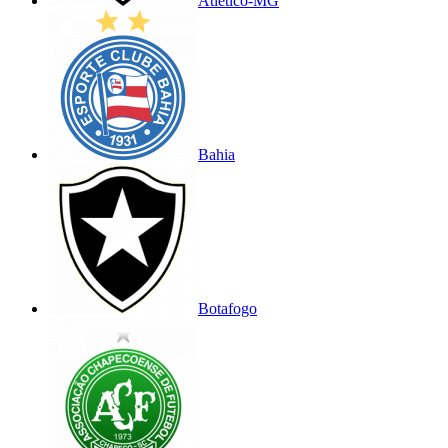
Atlético-MG
Bahia
Botafogo