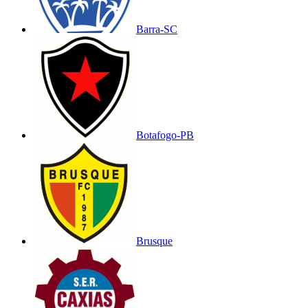
Barra-SC
Botafogo-PB
Brusque