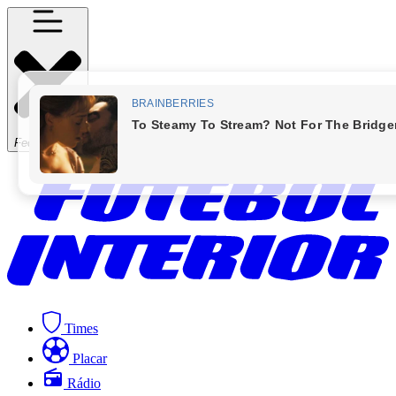
Fechar Menu
Times
Placar
Rádio