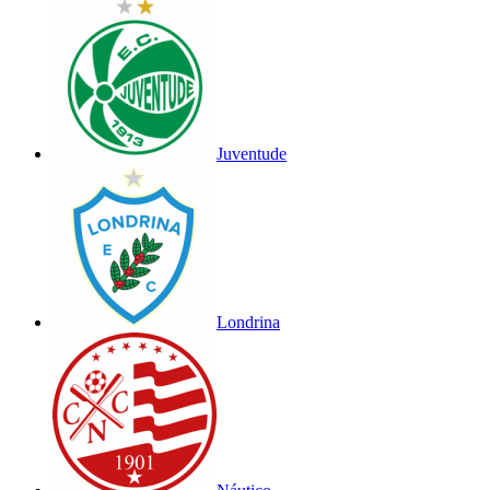
Juventude
Londrina