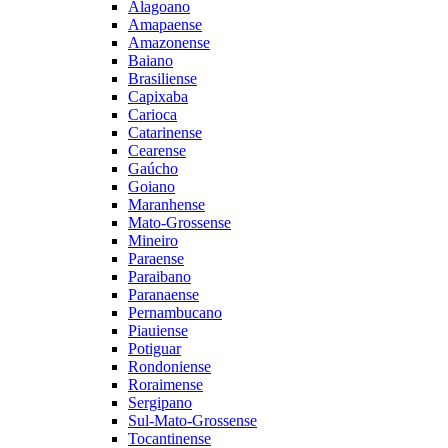
Alagoano
Amapaense
Amazonense
Baiano
Brasiliense
Capixaba
Carioca
Catarinense
Cearense
Gaúcho
Goiano
Maranhense
Mato-Grossense
Mineiro
Paraense
Paraibano
Paranaense
Pernambucano
Piauiense
Potiguar
Rondoniense
Roraimense
Sergipano
Sul-Mato-Grossense
Tocantinense