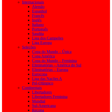
Internacionais
Alemão
Espanhol
Francês
Inglês
Italiano
Português
Saudita
Liga dos Campeões
Liga Europa
Seleções
Copa do Mundo – Única
Copa América
Copa do Mundo – Feminina
Eliminatórias – América do Sul
Eliminatórias – Europa
Eurocopa
Liga das Nações A
Pré-Olímpico
Continentais
Libertadores
Libertadores Feminina
Mundial
Sul-Americana
Recopa