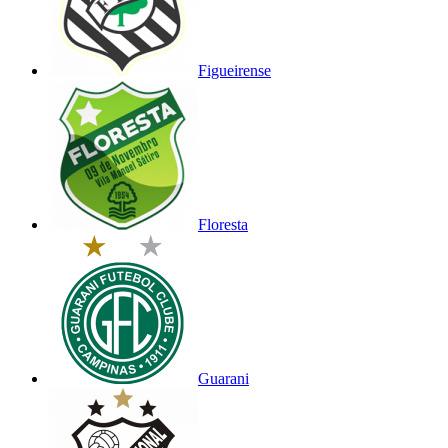
Figueirense
Floresta
Guarani