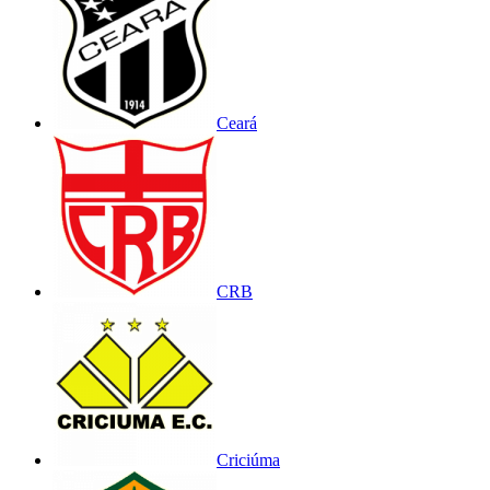
Ceará
CRB
Criciúma