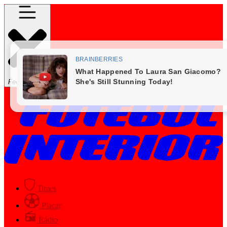
Fechar Menu
Times
Placar
Rádio