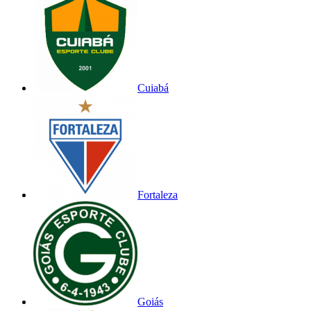
Cuiabá
Fortaleza
Goiás