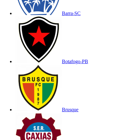
Barra-SC
Botafogo-PB
Brusque