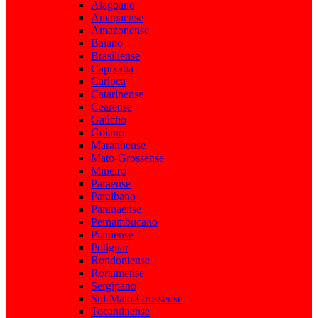
Alagoano
Amapaense
Amazonense
Baiano
Brasiliense
Capixaba
Carioca
Catarinense
Cearense
Gaúcho
Goiano
Maranhense
Mato-Grossense
Mineiro
Paraense
Paraibano
Paranaense
Pernambucano
Piauiense
Potiguar
Rondoniense
Roraimense
Sergipano
Sul-Mato-Grossense
Tocantinense