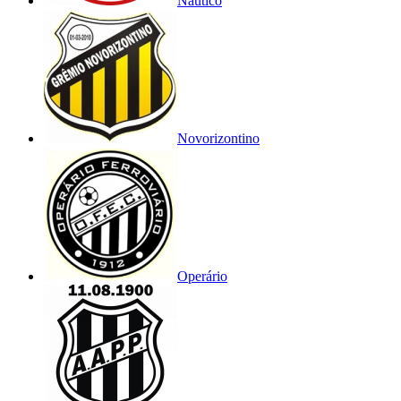
Náutico
Novorizontino
Operário