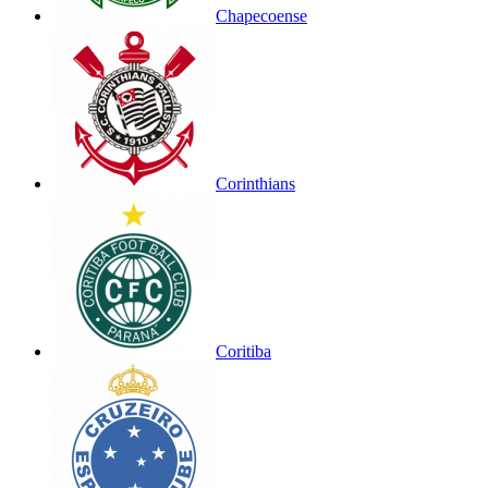
Chapecoense
Corinthians
Coritiba