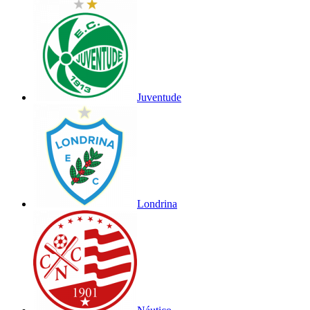
Juventude
Londrina