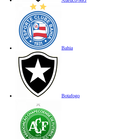
Atlético-MG
Bahia
Botafogo