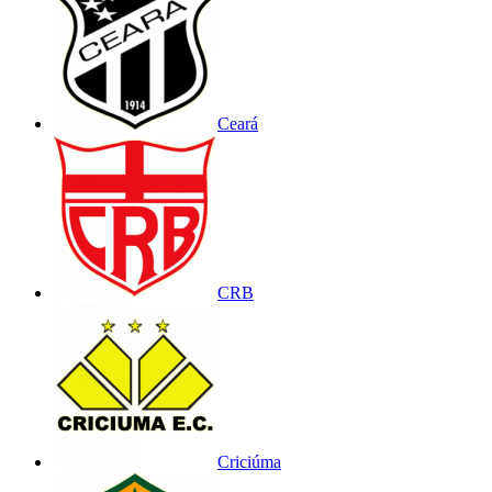
Ceará
CRB
Criciúma