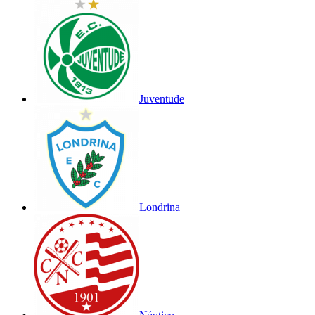
Juventude
Londrina