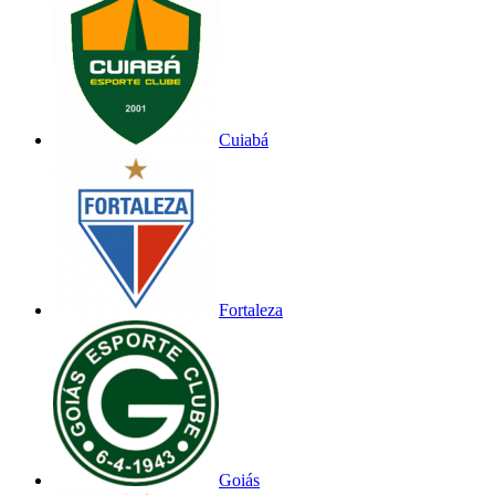
Cuiabá
Fortaleza
Goiás