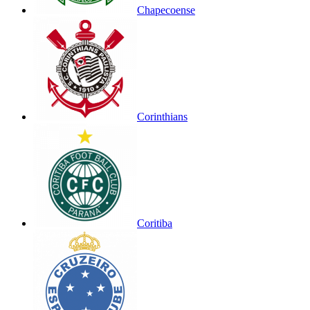
Chapecoense
Corinthians
Coritiba