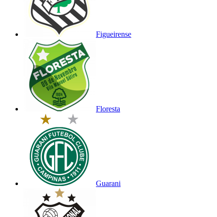
Figueirense
Floresta
Guarani