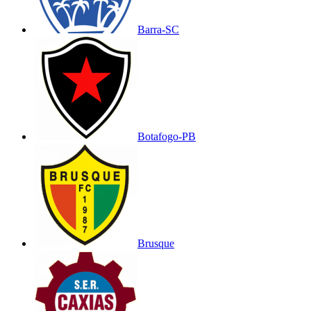
Barra-SC
Botafogo-PB
Brusque