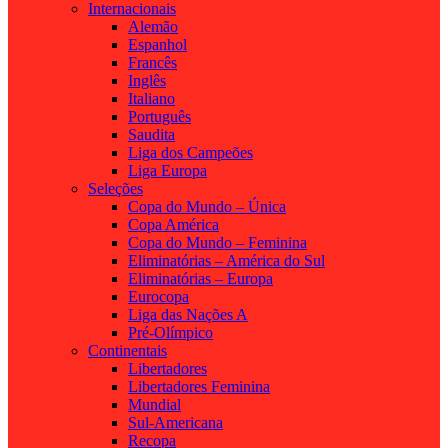
Internacionais
Alemão
Espanhol
Francês
Inglês
Italiano
Português
Saudita
Liga dos Campeões
Liga Europa
Seleções
Copa do Mundo – Única
Copa América
Copa do Mundo – Feminina
Eliminatórias – América do Sul
Eliminatórias – Europa
Eurocopa
Liga das Nações A
Pré-Olímpico
Continentais
Libertadores
Libertadores Feminina
Mundial
Sul-Americana
Recopa