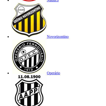
Náutico
Novorizontino
Operário