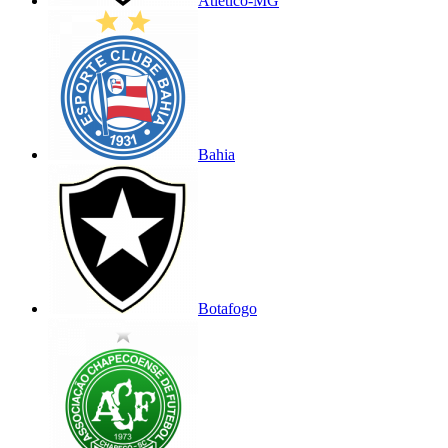
Atlético-MG
Bahia
Botafogo