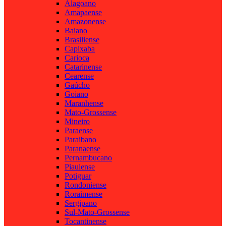
Alagoano
Amapaense
Amazonense
Baiano
Brasiliense
Capixaba
Carioca
Catarinense
Cearense
Gaúcho
Goiano
Maranhense
Mato-Grossense
Mineiro
Paraense
Paraibano
Paranaense
Pernambucano
Piauiense
Potiguar
Rondoniense
Roraimense
Sergipano
Sul-Mato-Grossense
Tocantinense