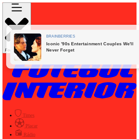
Fechar Menu
Times
Placar
Rádio