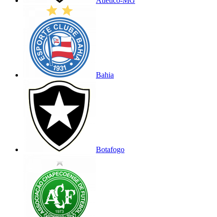
Atlético-MG
Bahia
Botafogo