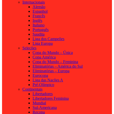
Internacionais
Alemão
Espanhol
Francês
Inglês
Italiano
Português
Saudita
Liga dos Campeões
Liga Europa
Seleções
Copa do Mundo – Única
Copa América
Copa do Mundo – Feminina
Eliminatórias – América do Sul
Eliminatórias – Europa
Eurocopa
Liga das Nações A
Pré-Olímpico
Continentais
Libertadores
Libertadores Feminina
Mundial
Sul-Americana
Recopa