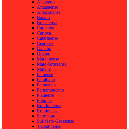
Alagoano
Amapaense
Amazonense
Baiano
Brasiliense
Capixaba
Carioca
Catarinense
Cearense
Gaúcho
Goiano
Maranhense
Mato-Grossense
Mineiro
Paraense
Paraibano
Paranaense
Pernambucano
Piauiense
Potiguar
Rondoniense
Roraimense
Sergipano
Sul-Mato-Grossense
Tocantinense