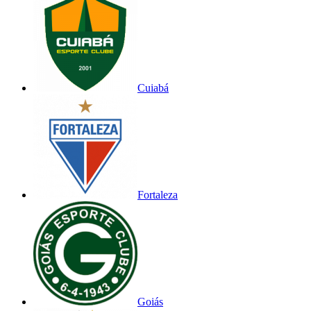
Cuiabá
Fortaleza
Goiás