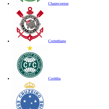
Chapecoense
Corinthians
Coritiba