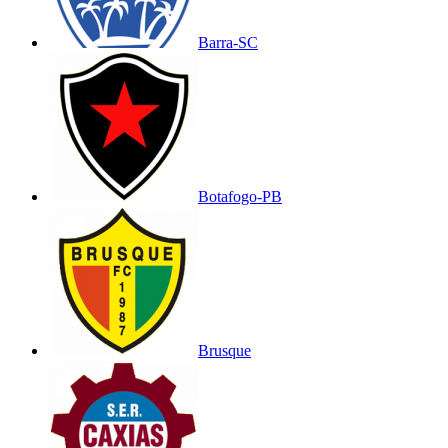
Barra-SC
Botafogo-PB
Brusque