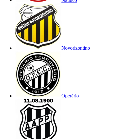
Náutico
Novorizontino
Operário