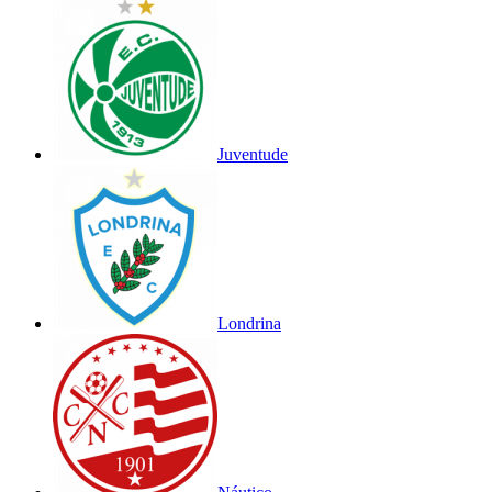
Juventude
Londrina