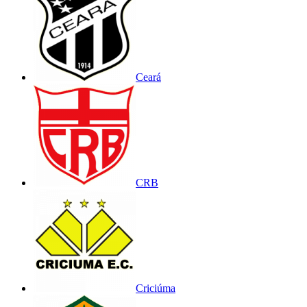
Ceará
CRB
Criciúma