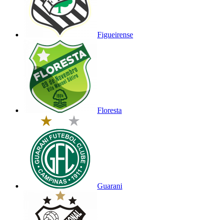
Figueirense
Floresta
Guarani