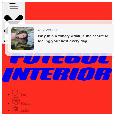
Fechar Menu
Times
Placar
Rádio