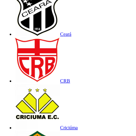
Ceará
CRB
Criciúma