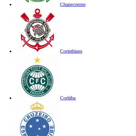
Chapecoense
Corinthians
Coritiba