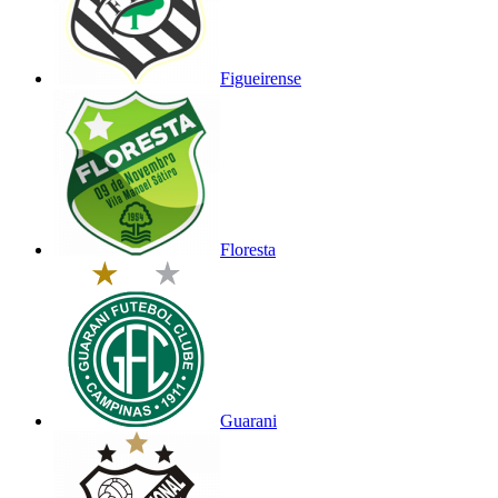
Figueirense
Floresta
Guarani