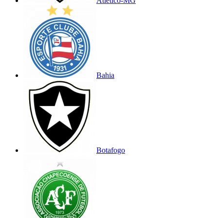
Atlético-MG
Bahia
Botafogo