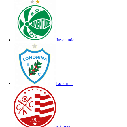
Juventude
Londrina