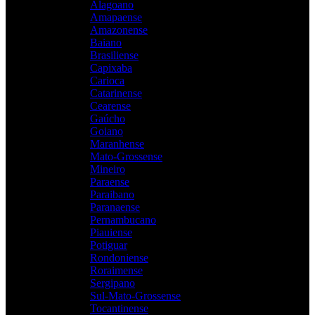
Alagoano
Amapaense
Amazonense
Baiano
Brasiliense
Capixaba
Carioca
Catarinense
Cearense
Gaúcho
Goiano
Maranhense
Mato-Grossense
Mineiro
Paraense
Paraibano
Paranaense
Pernambucano
Piauiense
Potiguar
Rondoniense
Roraimense
Sergipano
Sul-Mato-Grossense
Tocantinense