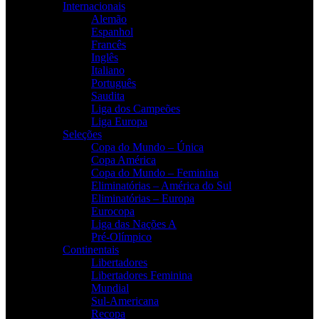
Internacionais
Alemão
Espanhol
Francês
Inglês
Italiano
Português
Saudita
Liga dos Campeões
Liga Europa
Seleções
Copa do Mundo – Única
Copa América
Copa do Mundo – Feminina
Eliminatórias – América do Sul
Eliminatórias – Europa
Eurocopa
Liga das Nações A
Pré-Olímpico
Continentais
Libertadores
Libertadores Feminina
Mundial
Sul-Americana
Recopa