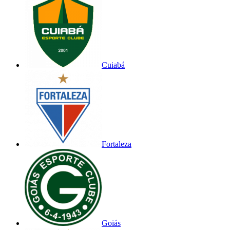
Cuiabá
Fortaleza
Goiás