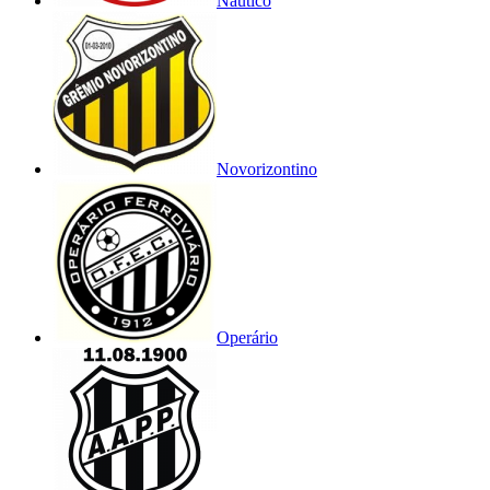
Náutico
Novorizontino
Operário