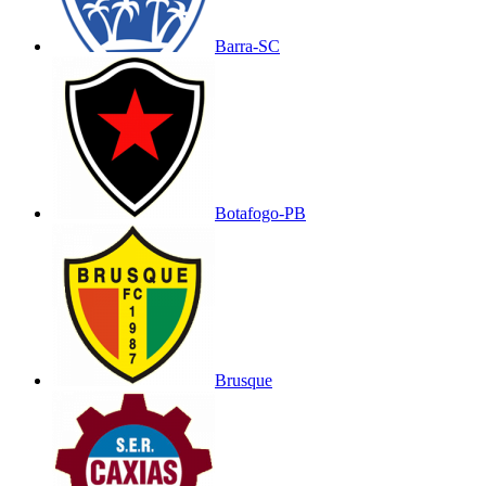
Barra-SC
Botafogo-PB
Brusque