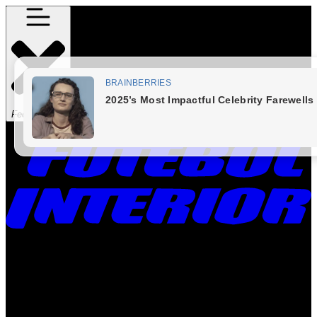
Fechar Menu
Times
Placar
Rádio