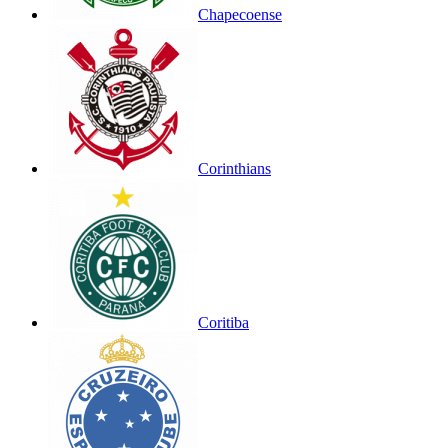
Chapecoense
Corinthians
Coritiba