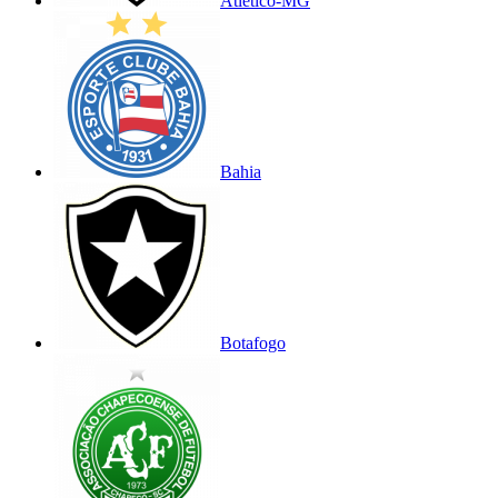
Atlético-MG
Bahia
Botafogo