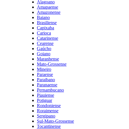
Alagoano
Amapaense
Amazonense
Baiano
Brasiliense
Capixaba
Carioca
Catarinense
Cearense
Gaúcho
Goiano
Maranhense
Mato-Grossense
Mineiro
Paraense
Paraibano
Paranaense
Pernambucano
Piauiense
Potiguar
Rondoniense
Roraimense
Sergipano
Sul-Mato-Grossense
Tocantinense