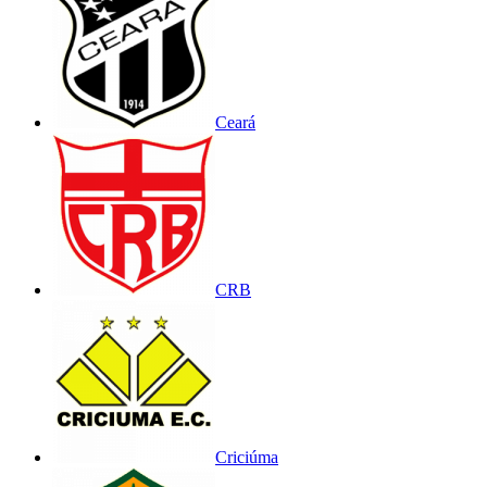
Ceará
CRB
Criciúma