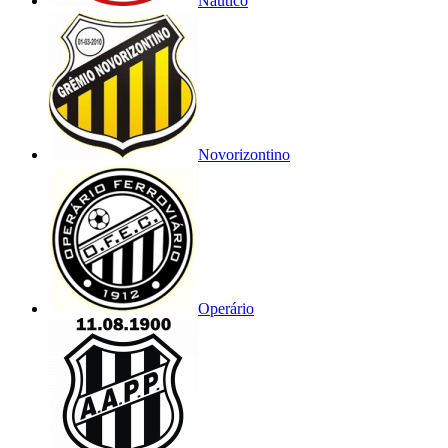
Náutico
Novorizontino
Operário