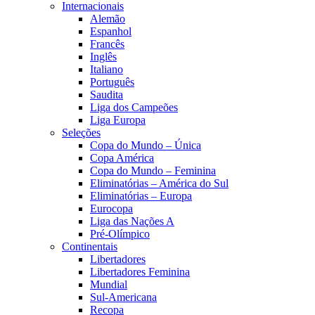
Internacionais
Alemão
Espanhol
Francês
Inglês
Italiano
Português
Saudita
Liga dos Campeões
Liga Europa
Seleções
Copa do Mundo – Única
Copa América
Copa do Mundo – Feminina
Eliminatórias – América do Sul
Eliminatórias – Europa
Eurocopa
Liga das Nações A
Pré-Olímpico
Continentais
Libertadores
Libertadores Feminina
Mundial
Sul-Americana
Recopa