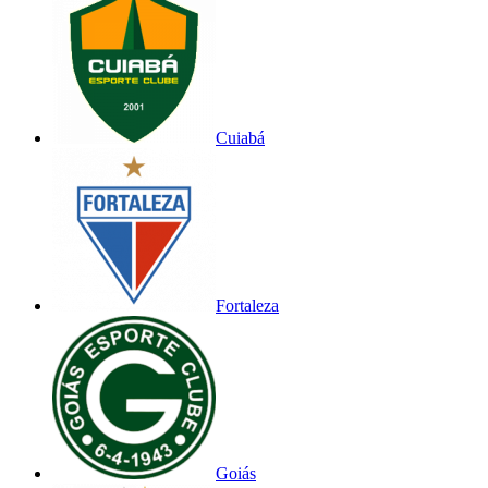
Cuiabá
Fortaleza
Goiás