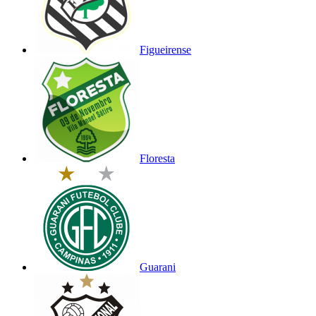
Figueirense
Floresta
Guarani