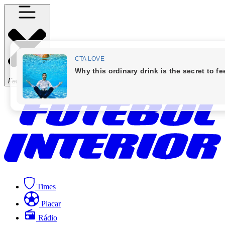
Fechar Menu
Times
Placar
Rádio