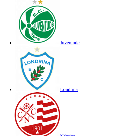
Juventude
Londrina