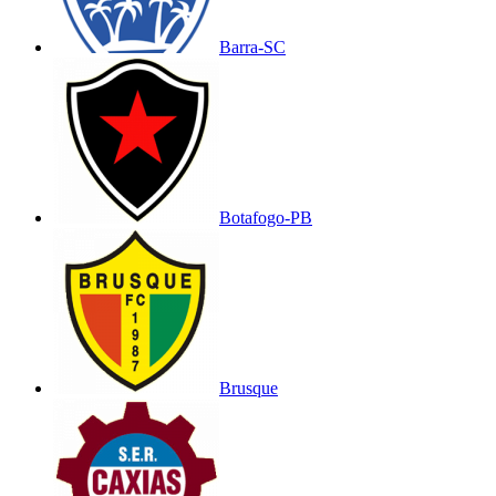
Barra-SC
Botafogo-PB
Brusque