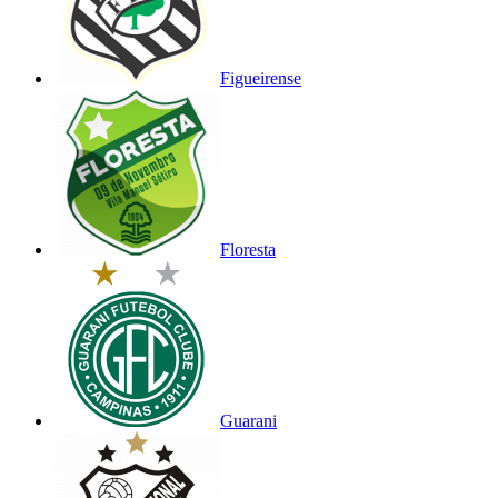
Figueirense
Floresta
Guarani