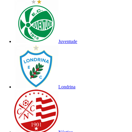
Juventude
Londrina