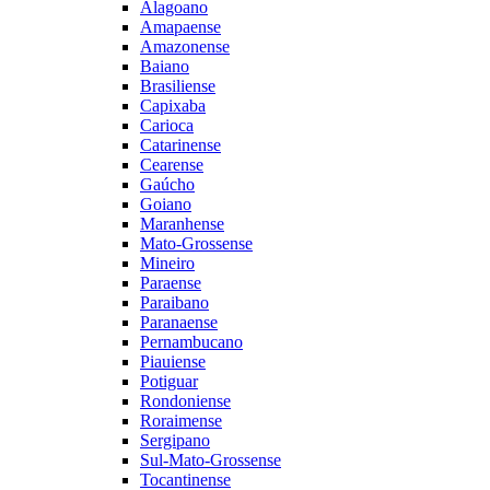
Alagoano
Amapaense
Amazonense
Baiano
Brasiliense
Capixaba
Carioca
Catarinense
Cearense
Gaúcho
Goiano
Maranhense
Mato-Grossense
Mineiro
Paraense
Paraibano
Paranaense
Pernambucano
Piauiense
Potiguar
Rondoniense
Roraimense
Sergipano
Sul-Mato-Grossense
Tocantinense