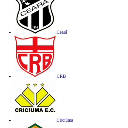
Ceará
CRB
Criciúma