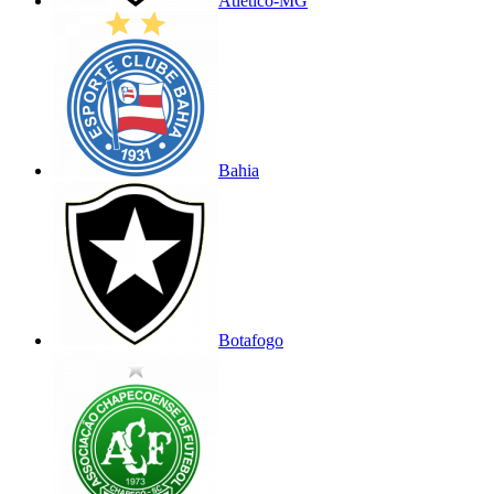
Atlético-MG
Bahia
Botafogo