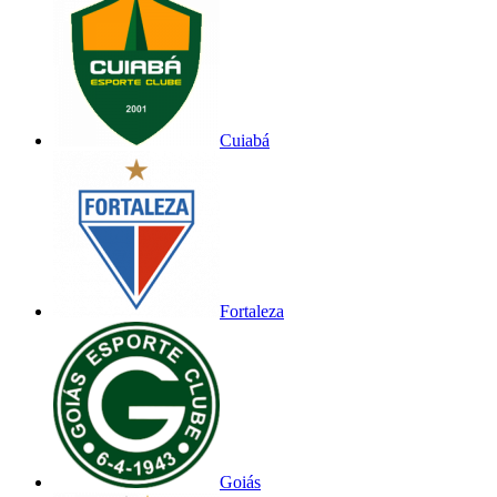
Cuiabá
Fortaleza
Goiás