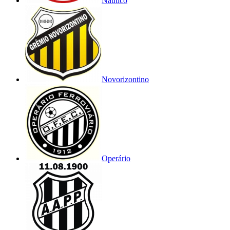
Náutico
Novorizontino
Operário