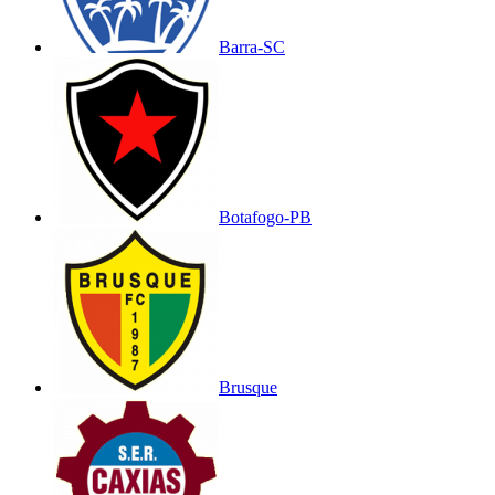
Barra-SC
Botafogo-PB
Brusque