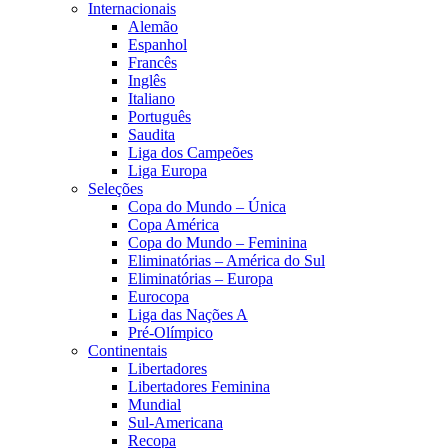
Internacionais
Alemão
Espanhol
Francês
Inglês
Italiano
Português
Saudita
Liga dos Campeões
Liga Europa
Seleções
Copa do Mundo – Única
Copa América
Copa do Mundo – Feminina
Eliminatórias – América do Sul
Eliminatórias – Europa
Eurocopa
Liga das Nações A
Pré-Olímpico
Continentais
Libertadores
Libertadores Feminina
Mundial
Sul-Americana
Recopa