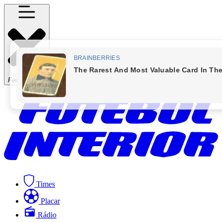
Fechar Menu
Times
Placar
Rádio