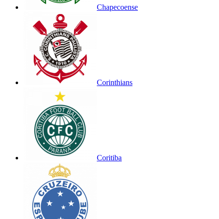
Chapecoense
Corinthians
Coritiba