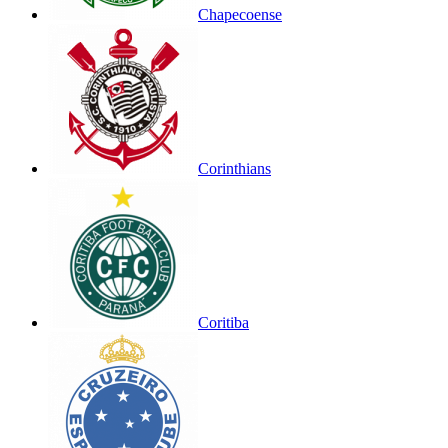
Chapecoense
Corinthians
Coritiba