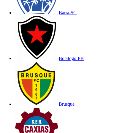
Barra-SC
Botafogo-PB
Brusque