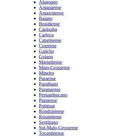
Alagoano
Amapaense
Amazonense
Baiano
Brasiliense
Capixaba
Carioca
Catarinense
Cearense
Gaúcho
Goiano
Maranhense
Mato-Grossense
Mineiro
Paraense
Paraibano
Paranaense
Pernambucano
Piauiense
Potiguar
Rondoniense
Roraimense
Sergipano
Sul-Mato-Grossense
Tocantinense