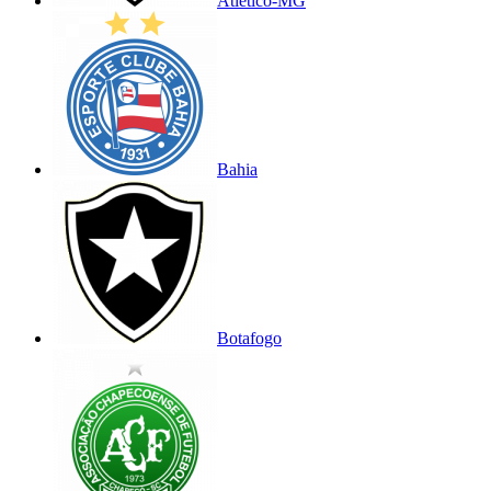
Atlético-MG
Bahia
Botafogo