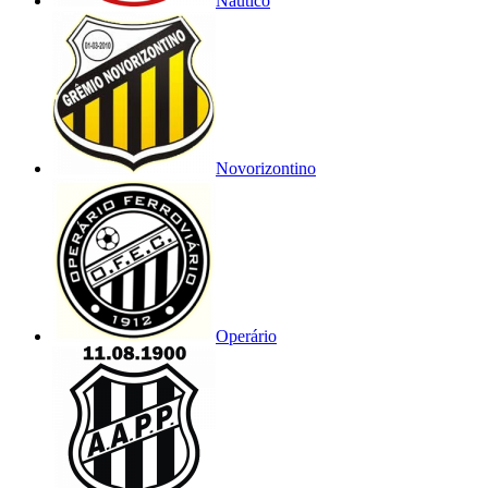
Náutico
Novorizontino
Operário