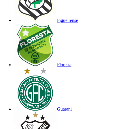
Figueirense
Floresta
Guarani