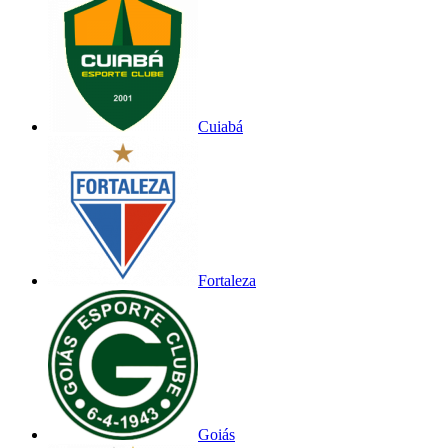
Cuiabá
Fortaleza
Goiás