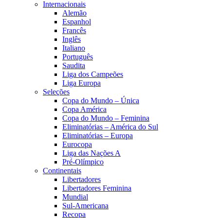
Internacionais
Alemão
Espanhol
Francês
Inglês
Italiano
Português
Saudita
Liga dos Campeões
Liga Europa
Seleções
Copa do Mundo – Única
Copa América
Copa do Mundo – Feminina
Eliminatórias – América do Sul
Eliminatórias – Europa
Eurocopa
Liga das Nações A
Pré-Olímpico
Continentais
Libertadores
Libertadores Feminina
Mundial
Sul-Americana
Recopa