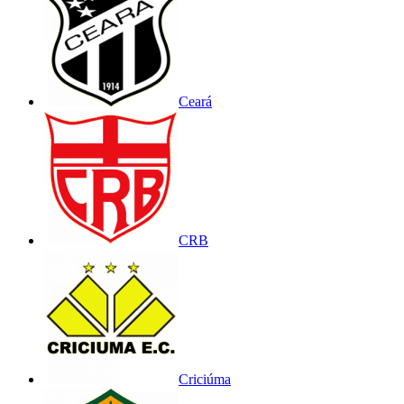
Ceará
CRB
Criciúma