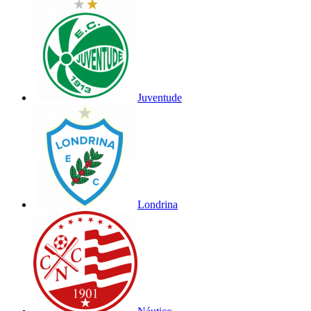
Juventude
Londrina