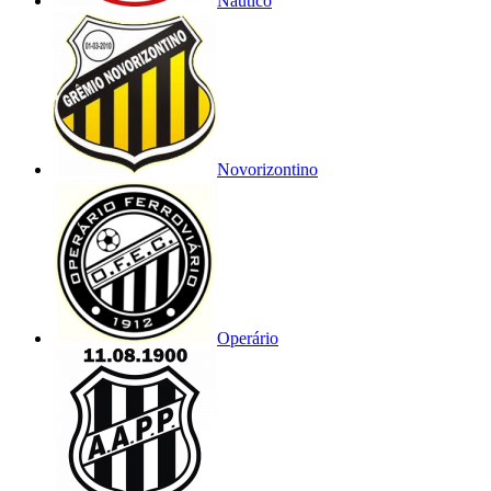
Náutico
Novorizontino
Operário