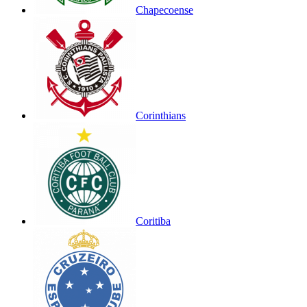
Chapecoense
Corinthians
Coritiba