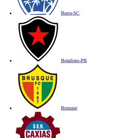
Barra-SC
Botafogo-PB
Brusque