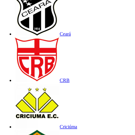
Ceará
CRB
Criciúma