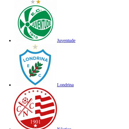
Juventude
Londrina