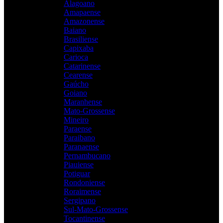
Alagoano
Amapaense
Amazonense
Baiano
Brasiliense
Capixaba
Carioca
Catarinense
Cearense
Gaúcho
Goiano
Maranhense
Mato-Grossense
Mineiro
Paraense
Paraibano
Paranaense
Pernambucano
Piauiense
Potiguar
Rondoniense
Roraimense
Sergipano
Sul-Mato-Grossense
Tocantinense