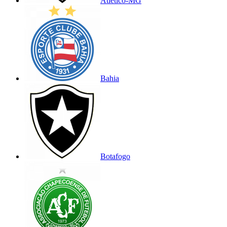
Atlético-MG
Bahia
Botafogo