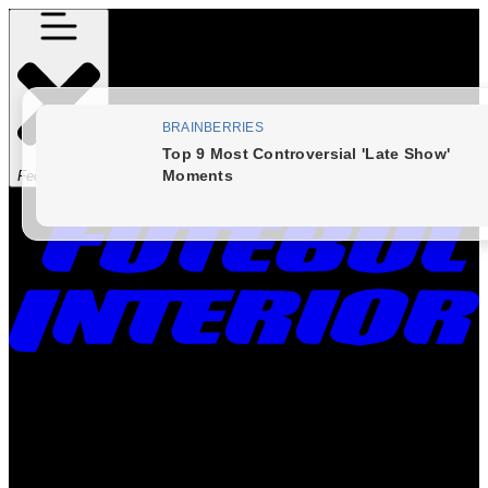
Fechar Menu
Times
Placar
Rádio