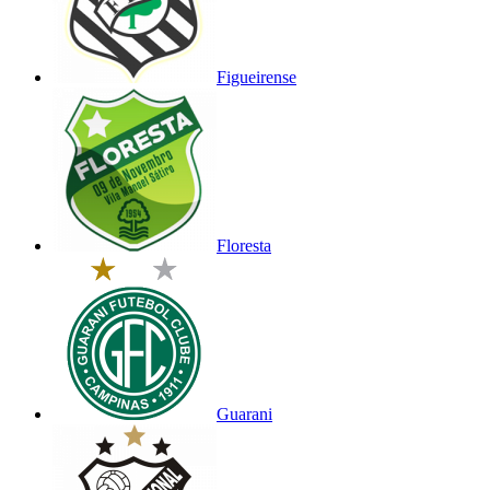
Figueirense
Floresta
Guarani