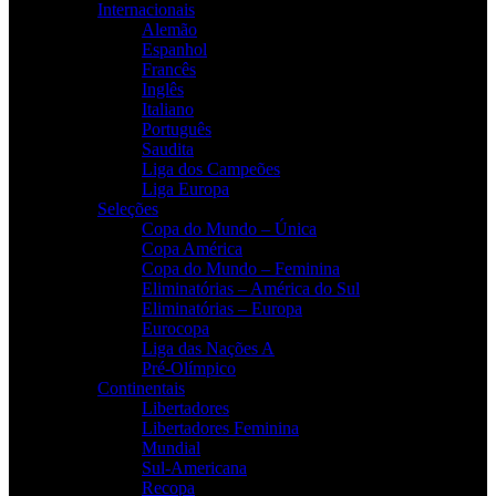
Internacionais
Alemão
Espanhol
Francês
Inglês
Italiano
Português
Saudita
Liga dos Campeões
Liga Europa
Seleções
Copa do Mundo – Única
Copa América
Copa do Mundo – Feminina
Eliminatórias – América do Sul
Eliminatórias – Europa
Eurocopa
Liga das Nações A
Pré-Olímpico
Continentais
Libertadores
Libertadores Feminina
Mundial
Sul-Americana
Recopa