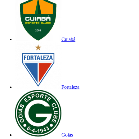
Cuiabá
Fortaleza
Goiás