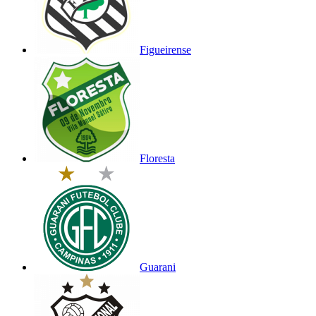
Figueirense
Floresta
Guarani