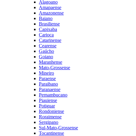
Alagoano
Amapaense
Amazonense
Baiano
Brasiliense
Capixaba
Carioca
Catarinense
Cearense
Gaúcho
Goiano
Maranhense
Mato-Grossense
Mineiro
Paraense
Paraibano
Paranaense
Pernambucano
Piauiense
Potiguar
Rondoniense
Roraimense
Sergipano
Sul-Mato-Grossense
Tocantinense