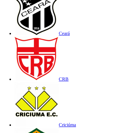
Ceará
CRB
Criciúma