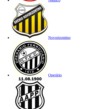
Náutico
Novorizontino
Operário