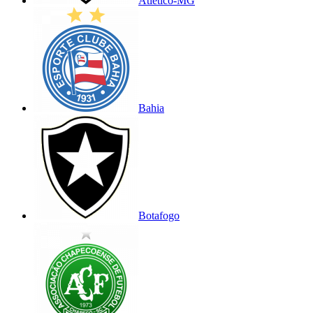
Atlético-MG
Bahia
Botafogo