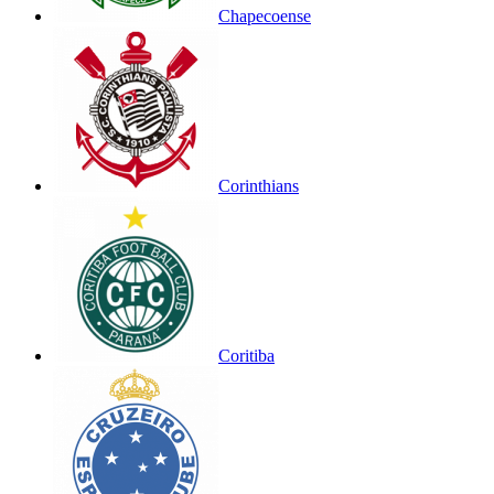
Chapecoense
Corinthians
Coritiba