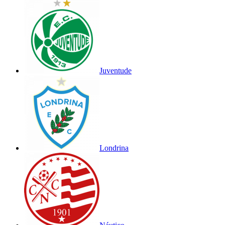
Juventude
Londrina