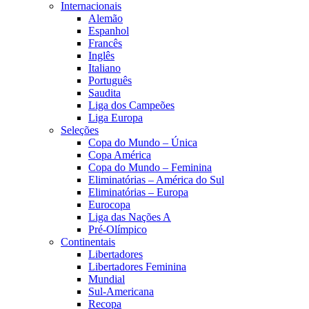
Internacionais
Alemão
Espanhol
Francês
Inglês
Italiano
Português
Saudita
Liga dos Campeões
Liga Europa
Seleções
Copa do Mundo – Única
Copa América
Copa do Mundo – Feminina
Eliminatórias – América do Sul
Eliminatórias – Europa
Eurocopa
Liga das Nações A
Pré-Olímpico
Continentais
Libertadores
Libertadores Feminina
Mundial
Sul-Americana
Recopa