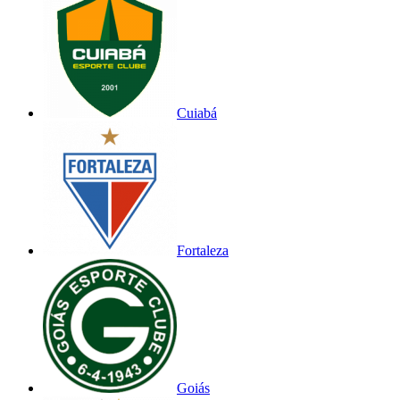
Cuiabá
Fortaleza
Goiás