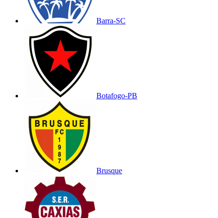
Barra-SC
Botafogo-PB
Brusque