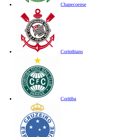
Chapecoense
Corinthians
Coritiba