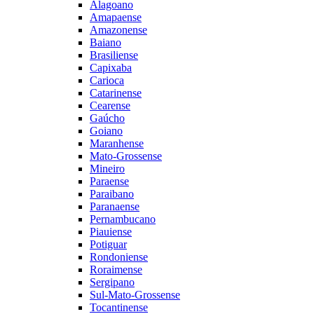
Alagoano
Amapaense
Amazonense
Baiano
Brasiliense
Capixaba
Carioca
Catarinense
Cearense
Gaúcho
Goiano
Maranhense
Mato-Grossense
Mineiro
Paraense
Paraibano
Paranaense
Pernambucano
Piauiense
Potiguar
Rondoniense
Roraimense
Sergipano
Sul-Mato-Grossense
Tocantinense