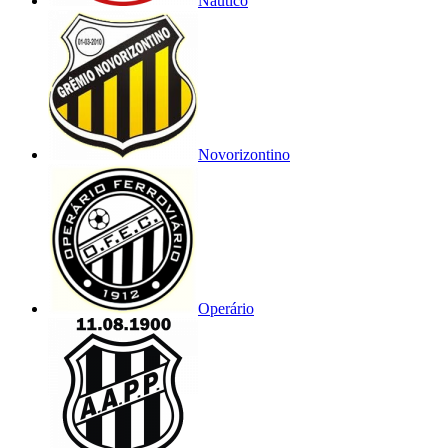
Náutico
Novorizontino
Operário