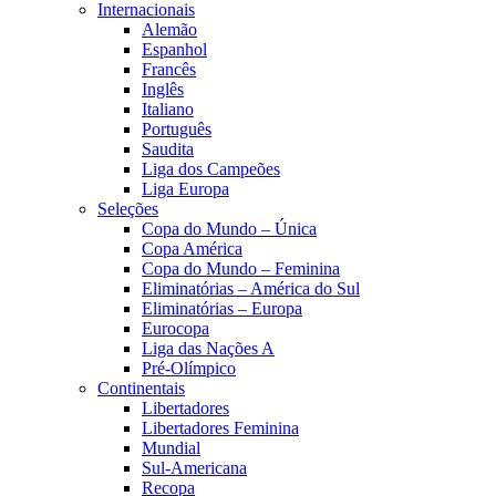
Internacionais
Alemão
Espanhol
Francês
Inglês
Italiano
Português
Saudita
Liga dos Campeões
Liga Europa
Seleções
Copa do Mundo – Única
Copa América
Copa do Mundo – Feminina
Eliminatórias – América do Sul
Eliminatórias – Europa
Eurocopa
Liga das Nações A
Pré-Olímpico
Continentais
Libertadores
Libertadores Feminina
Mundial
Sul-Americana
Recopa