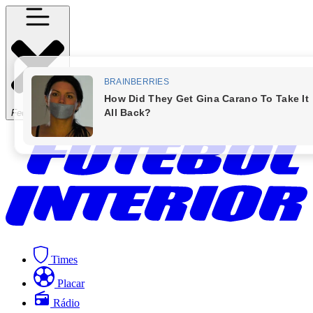
Fechar Menu
Times
Placar
Rádio