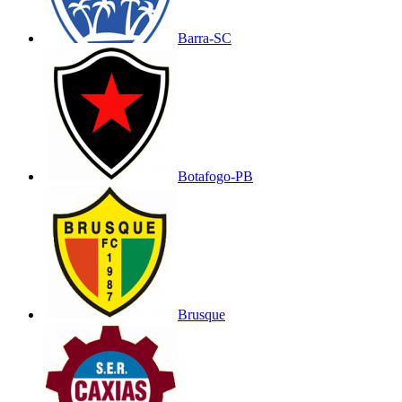
Barra-SC
Botafogo-PB
Brusque