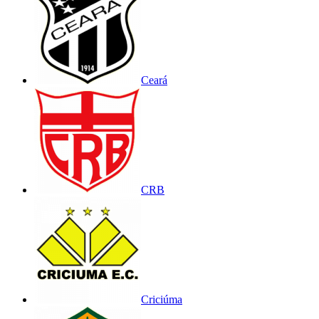
Ceará
CRB
Criciúma