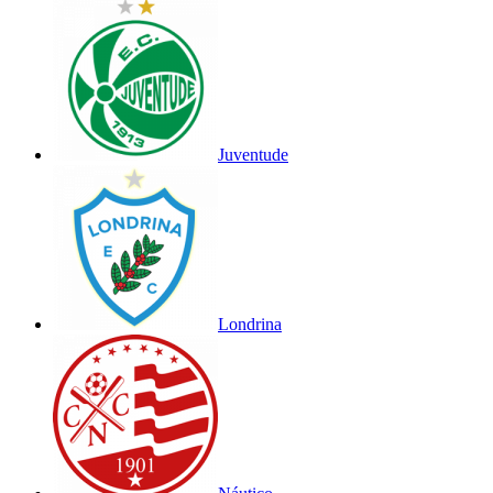
Juventude
Londrina