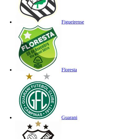
Figueirense
Floresta
Guarani