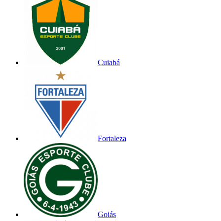
Cuiabá
Fortaleza
Goiás