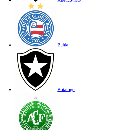
Atlético-MG
Bahia
Botafogo