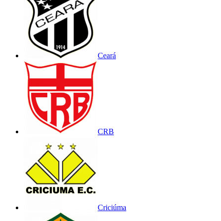
Ceará
CRB
Criciúma