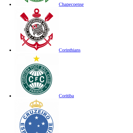
Chapecoense
Corinthians
Coritiba