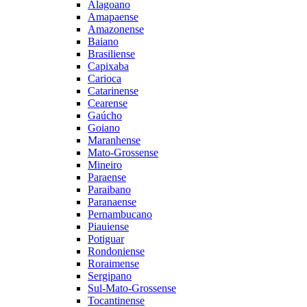
Alagoano
Amapaense
Amazonense
Baiano
Brasiliense
Capixaba
Carioca
Catarinense
Cearense
Gaúcho
Goiano
Maranhense
Mato-Grossense
Mineiro
Paraense
Paraibano
Paranaense
Pernambucano
Piauiense
Potiguar
Rondoniense
Roraimense
Sergipano
Sul-Mato-Grossense
Tocantinense