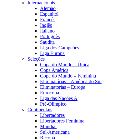
Internacionais
Alemão
Espanhol
Francês
Inglês
Italiano
Português
Saudita
Liga dos Campeões
Liga Europa
Seleções
Copa do Mundo – Única
Copa América
Copa do Mundo – Feminina
Eliminatórias – América do Sul
Eliminatórias – Europa
Eurocopa
Liga das Nações A
Pré-Olímpico
Continentais
Libertadores
Libertadores Feminina
Mundial
Sul-Americana
Recopa