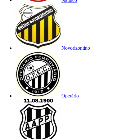
Náutico
Novorizontino
Operário