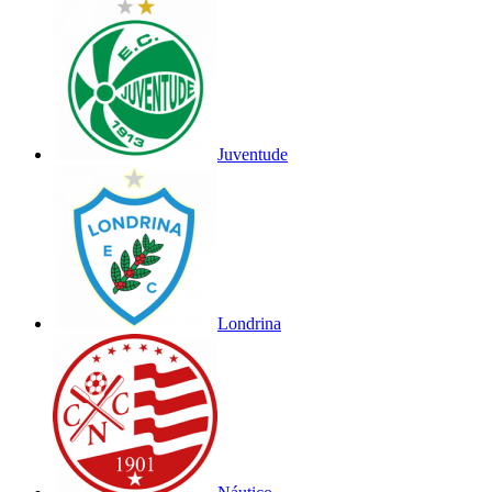
Juventude
Londrina