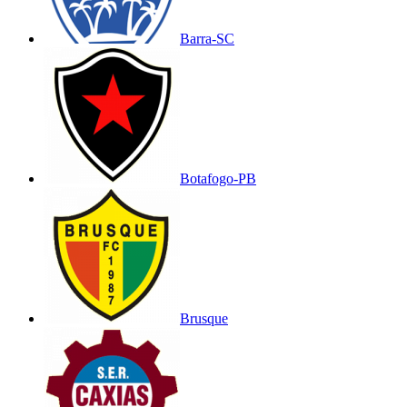
Barra-SC
Botafogo-PB
Brusque