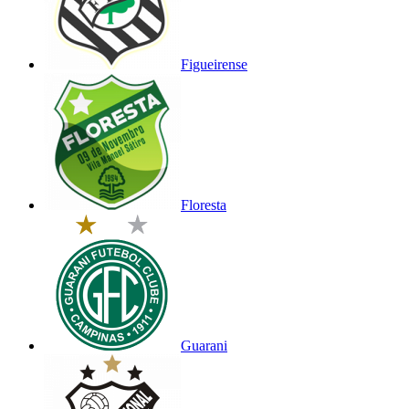
Figueirense
Floresta
Guarani