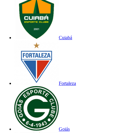
Cuiabá
Fortaleza
Goiás