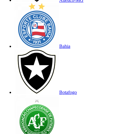
Atlético-MG
Bahia
Botafogo