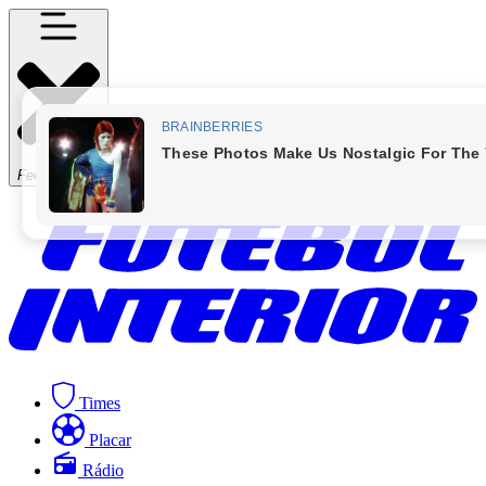
Fechar Menu
Times
Placar
Rádio