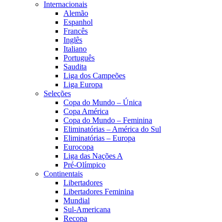
Internacionais
Alemão
Espanhol
Francês
Inglês
Italiano
Português
Saudita
Liga dos Campeões
Liga Europa
Seleções
Copa do Mundo – Única
Copa América
Copa do Mundo – Feminina
Eliminatórias – América do Sul
Eliminatórias – Europa
Eurocopa
Liga das Nações A
Pré-Olímpico
Continentais
Libertadores
Libertadores Feminina
Mundial
Sul-Americana
Recopa