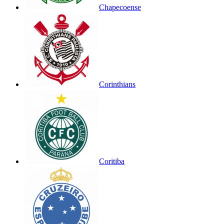
Chapecoense
Corinthians
Coritiba