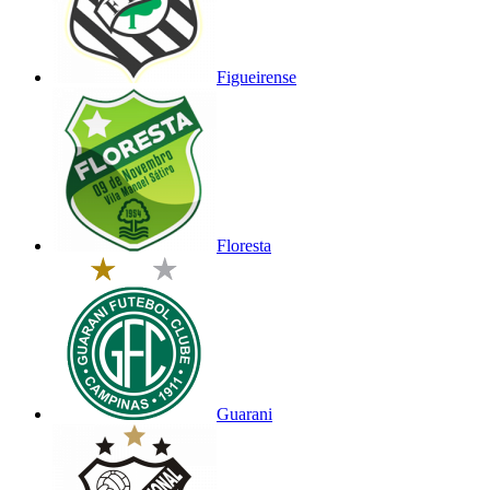
Figueirense
Floresta
Guarani