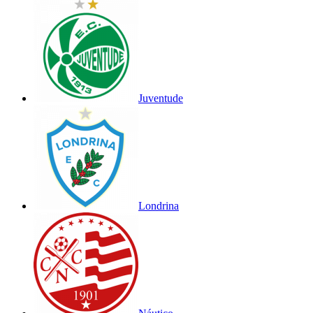
Juventude
Londrina