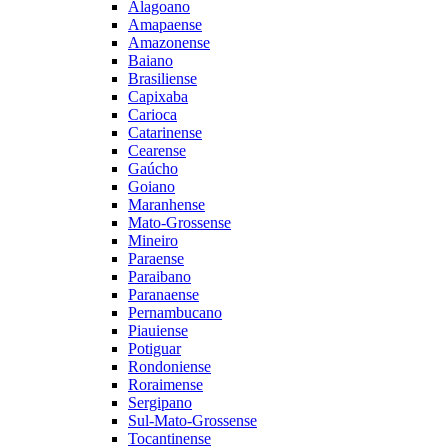
Alagoano
Amapaense
Amazonense
Baiano
Brasiliense
Capixaba
Carioca
Catarinense
Cearense
Gaúcho
Goiano
Maranhense
Mato-Grossense
Mineiro
Paraense
Paraibano
Paranaense
Pernambucano
Piauiense
Potiguar
Rondoniense
Roraimense
Sergipano
Sul-Mato-Grossense
Tocantinense