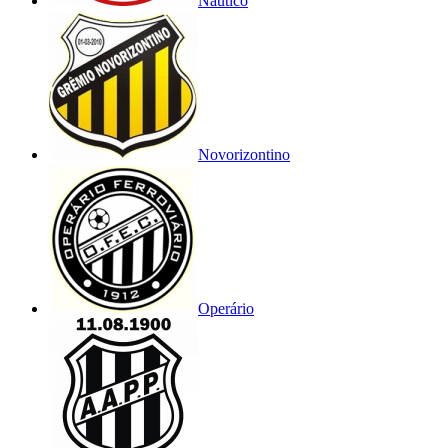
Náutico
Novorizontino
Operário