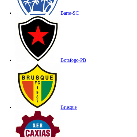
Barra-SC
Botafogo-PB
Brusque