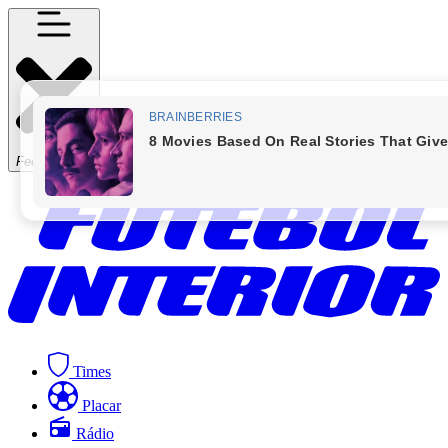
Fechar Menu
Times
Placar
Rádio