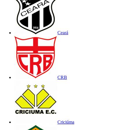
Ceará
CRB
Criciúma