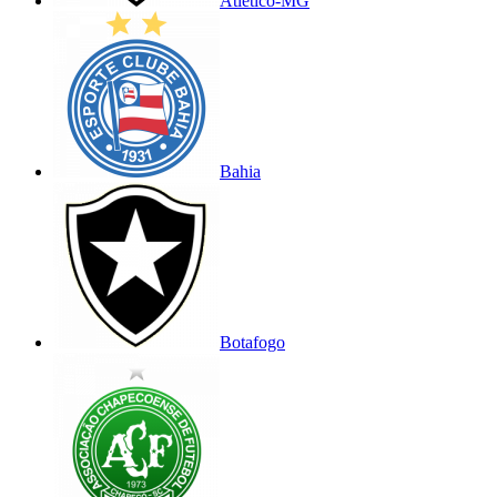
Atlético-MG
Bahia
Botafogo