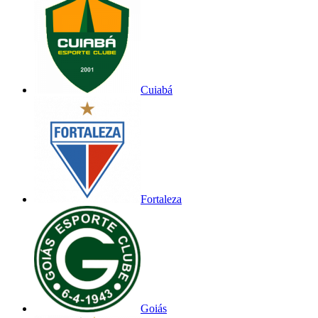
Cuiabá
Fortaleza
Goiás