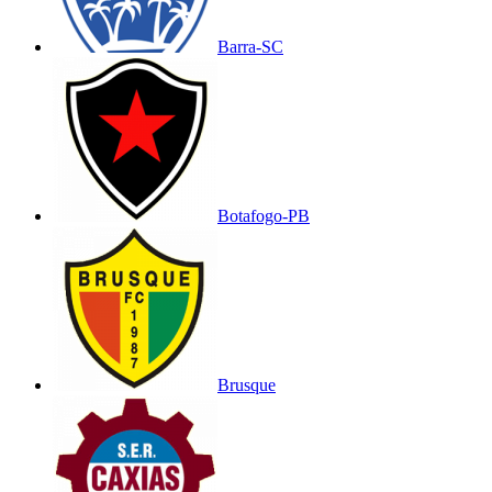
Barra-SC
Botafogo-PB
Brusque