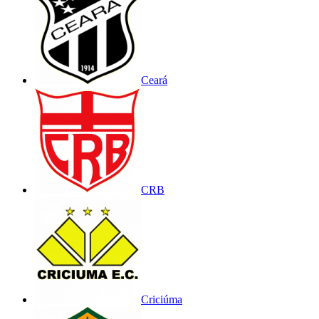
Ceará
CRB
Criciúma