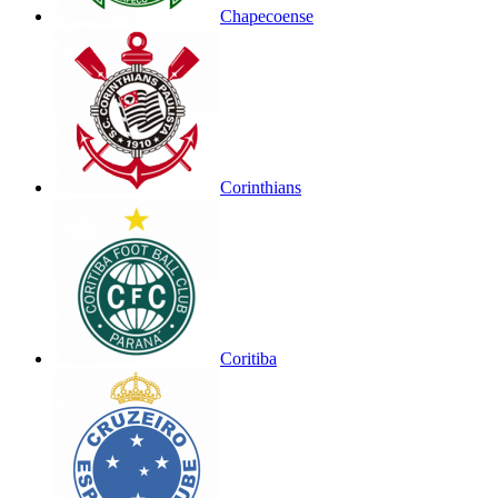
Chapecoense
Corinthians
Coritiba