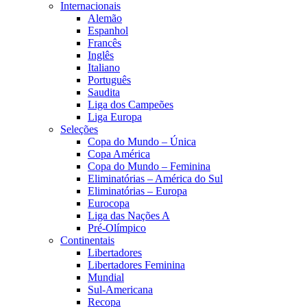
Internacionais
Alemão
Espanhol
Francês
Inglês
Italiano
Português
Saudita
Liga dos Campeões
Liga Europa
Seleções
Copa do Mundo – Única
Copa América
Copa do Mundo – Feminina
Eliminatórias – América do Sul
Eliminatórias – Europa
Eurocopa
Liga das Nações A
Pré-Olímpico
Continentais
Libertadores
Libertadores Feminina
Mundial
Sul-Americana
Recopa