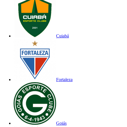
Cuiabá
Fortaleza
Goiás