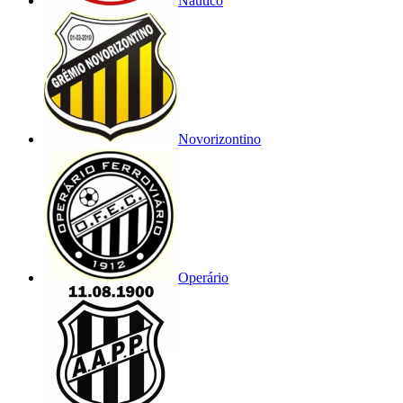
Náutico
Novorizontino
Operário