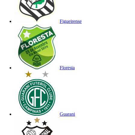
Figueirense
Floresta
Guarani