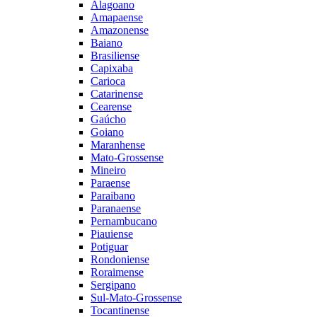
Alagoano
Amapaense
Amazonense
Baiano
Brasiliense
Capixaba
Carioca
Catarinense
Cearense
Gaúcho
Goiano
Maranhense
Mato-Grossense
Mineiro
Paraense
Paraibano
Paranaense
Pernambucano
Piauiense
Potiguar
Rondoniense
Roraimense
Sergipano
Sul-Mato-Grossense
Tocantinense