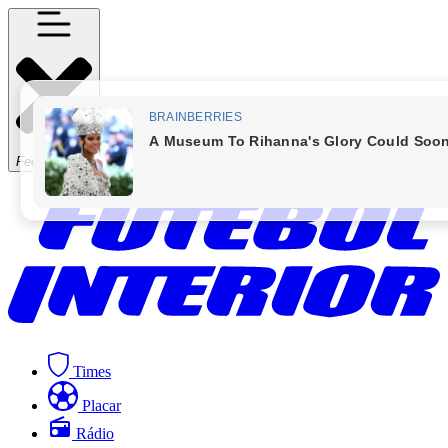
Fechar Menu
Times
Placar
Rádio