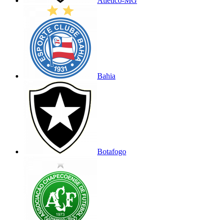
Atlético-MG
Bahia
Botafogo