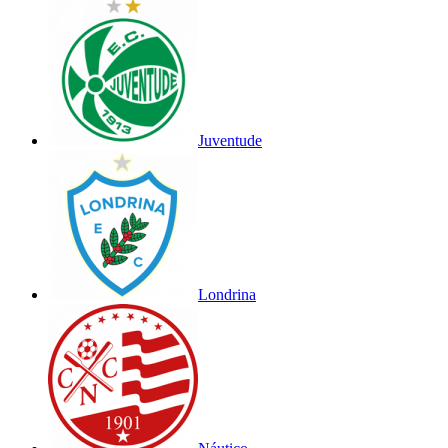
Juventude
Londrina