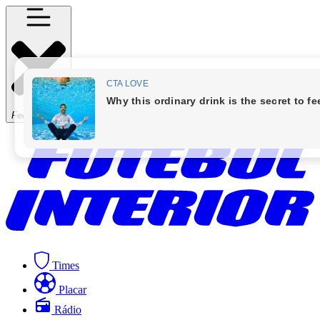
Fechar Menu
Times
Placar
Rádio