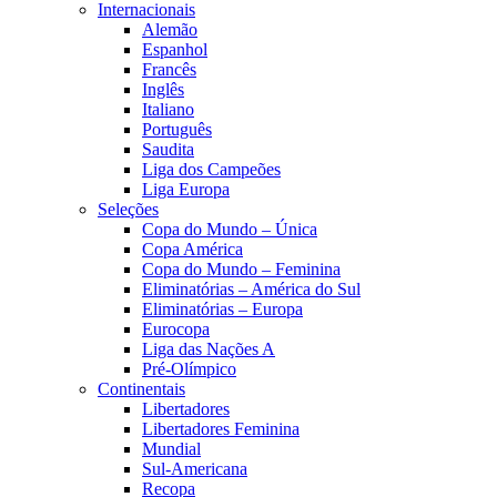
Internacionais
Alemão
Espanhol
Francês
Inglês
Italiano
Português
Saudita
Liga dos Campeões
Liga Europa
Seleções
Copa do Mundo – Única
Copa América
Copa do Mundo – Feminina
Eliminatórias – América do Sul
Eliminatórias – Europa
Eurocopa
Liga das Nações A
Pré-Olímpico
Continentais
Libertadores
Libertadores Feminina
Mundial
Sul-Americana
Recopa