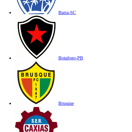
Barra-SC
Botafogo-PB
Brusque