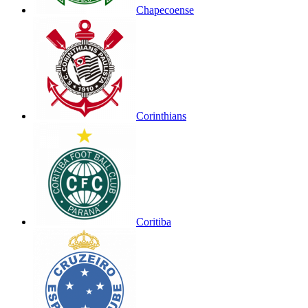
Chapecoense
Corinthians
Coritiba