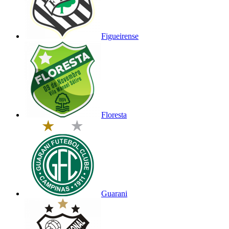
Figueirense
Floresta
Guarani