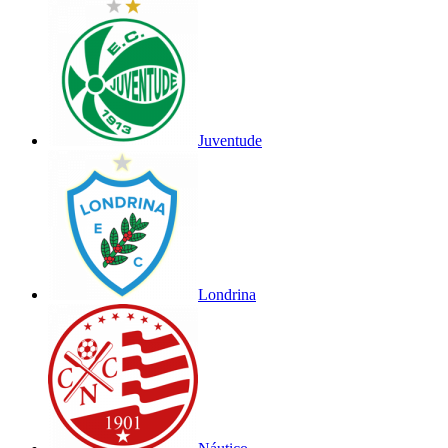
Juventude
Londrina