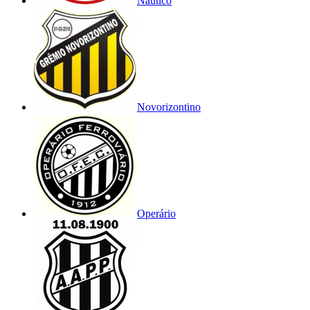
Náutico
Novorizontino
Operário