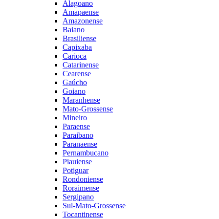
Alagoano
Amapaense
Amazonense
Baiano
Brasiliense
Capixaba
Carioca
Catarinense
Cearense
Gaúcho
Goiano
Maranhense
Mato-Grossense
Mineiro
Paraense
Paraibano
Paranaense
Pernambucano
Piauiense
Potiguar
Rondoniense
Roraimense
Sergipano
Sul-Mato-Grossense
Tocantinense