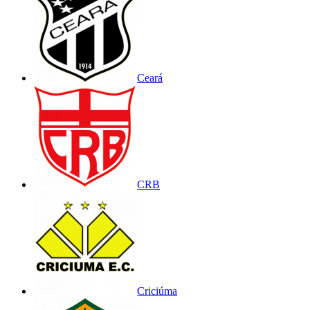
Ceará
CRB
Criciúma