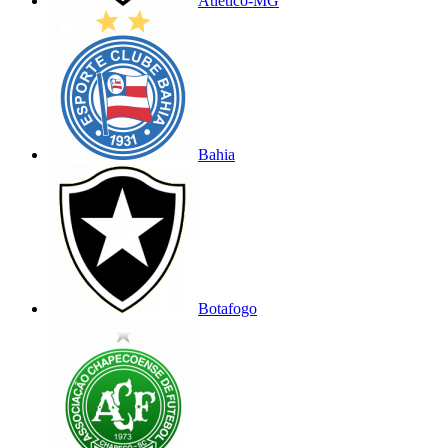
Atlético-MG
Bahia
Botafogo