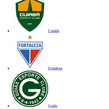
Cuiabá
Fortaleza
Goiás