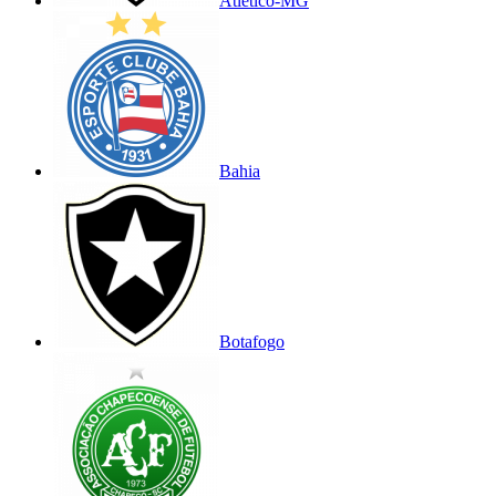
Atlético-MG
Bahia
Botafogo