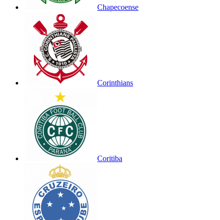
Chapecoense
Corinthians
Coritiba