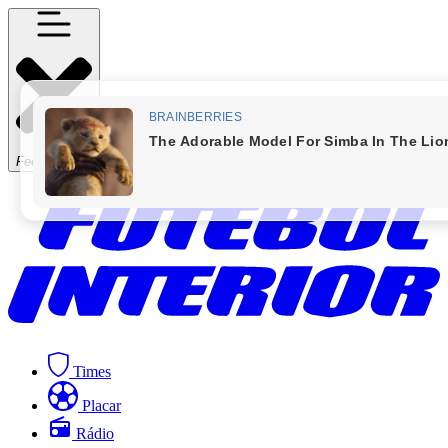
Fechar Menu
Times
Placar
Rádio