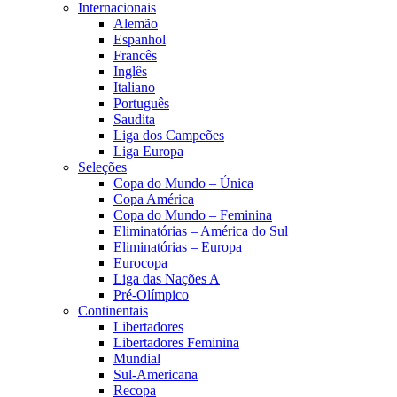
Internacionais
Alemão
Espanhol
Francês
Inglês
Italiano
Português
Saudita
Liga dos Campeões
Liga Europa
Seleções
Copa do Mundo – Única
Copa América
Copa do Mundo – Feminina
Eliminatórias – América do Sul
Eliminatórias – Europa
Eurocopa
Liga das Nações A
Pré-Olímpico
Continentais
Libertadores
Libertadores Feminina
Mundial
Sul-Americana
Recopa