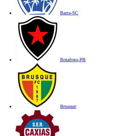
Barra-SC
Botafogo-PB
Brusque