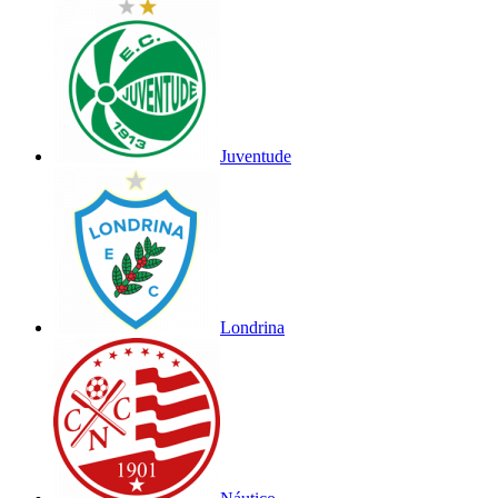
Juventude
Londrina