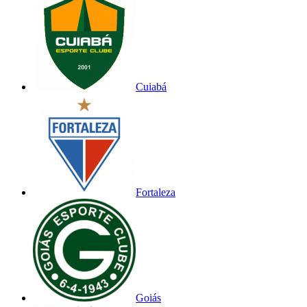
Cuiabá
Fortaleza
Goiás