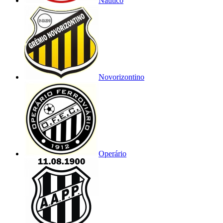
Náutico
Novorizontino
Operário