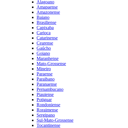
Alagoano
Amapaense
Amazonense
Baiano
Brasiliense
Capixaba
Carioca
Catarinense
Cearense
Gaúcho
Goiano
Maranhense
Mato-Grossense
Mineiro
Paraense
Paraibano
Paranaense
Pernambucano
Piauiense
Potiguar
Rondoniense
Roraimense
Sergipano
Sul-Mato-Grossense
Tocantinense