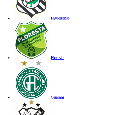
Figueirense
Floresta
Guarani