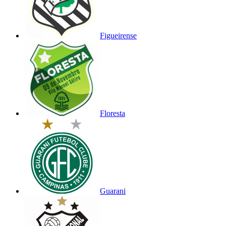
Figueirense
Floresta
Guarani