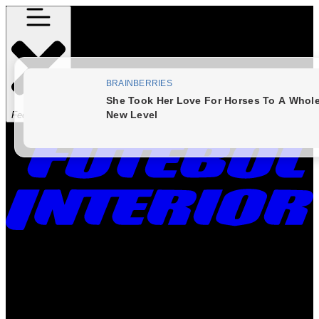
Fechar Menu
Times
Placar
Rádio