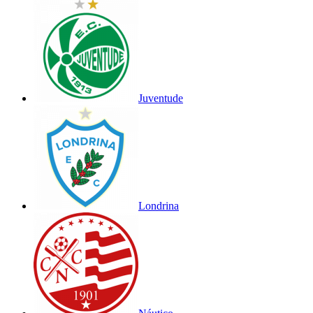
Juventude
Londrina