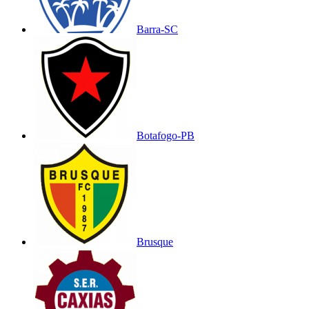
Barra-SC
Botafogo-PB
Brusque