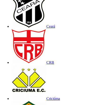
Ceará
CRB
Criciúma