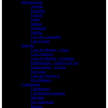
Internacionais
Alemão
Espanhol
Francês
Inglês
Italiano
Português
Saudita
Liga dos Campeões
Liga Europa
Seleções
Copa do Mundo – Única
Copa América
Copa do Mundo – Feminina
Eliminatórias – América do Sul
Eliminatórias – Europa
Eurocopa
Liga das Nações A
Pré-Olímpico
Continentais
Libertadores
Libertadores Feminina
Mundial
Sul-Americana
Recopa