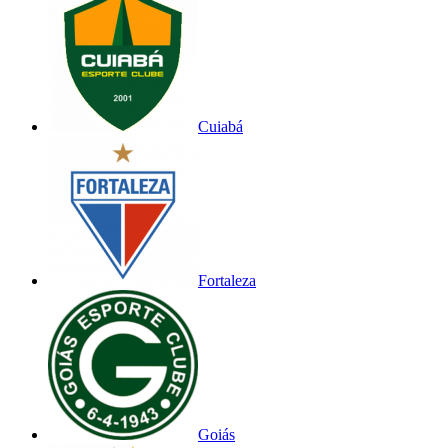
Cuiabá
Fortaleza
Goiás