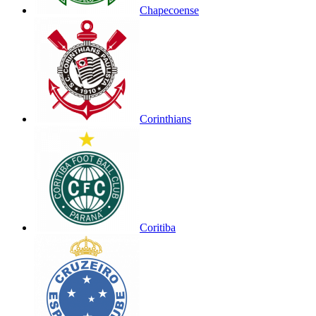
Chapecoense
Corinthians
Coritiba