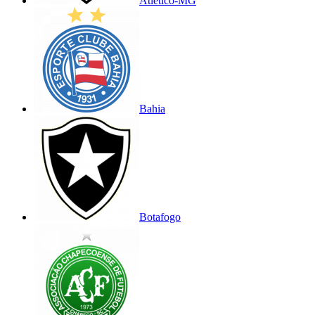
Atlético-MG
Bahia
Botafogo