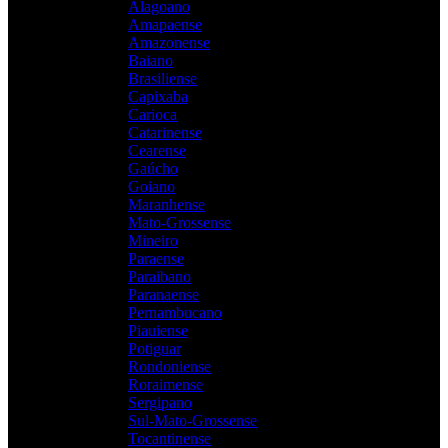
Alagoano
Amapaense
Amazonense
Baiano
Brasiliense
Capixaba
Carioca
Catarinense
Cearense
Gaúcho
Goiano
Maranhense
Mato-Grossense
Mineiro
Paraense
Paraibano
Paranaense
Pernambucano
Piauiense
Potiguar
Rondoniense
Roraimense
Sergipano
Sul-Mato-Grossense
Tocantinense