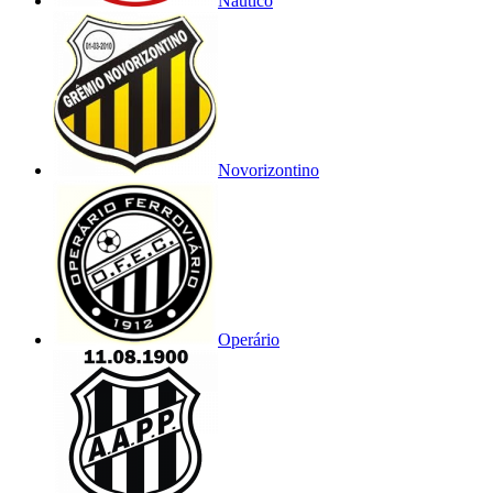
Náutico
Novorizontino
Operário