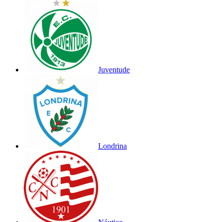
Juventude
Londrina