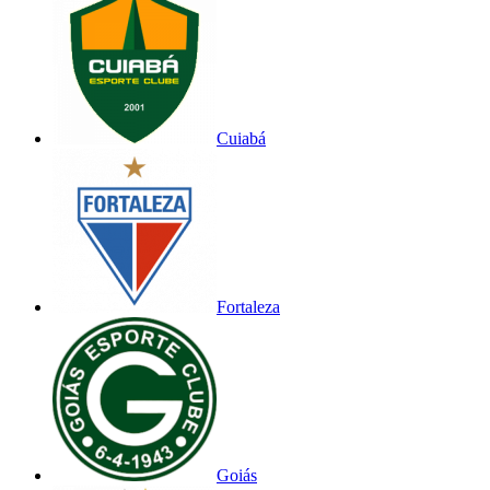
Cuiabá
Fortaleza
Goiás