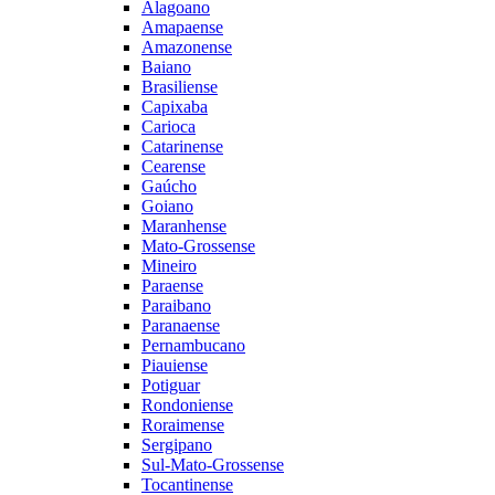
Alagoano
Amapaense
Amazonense
Baiano
Brasiliense
Capixaba
Carioca
Catarinense
Cearense
Gaúcho
Goiano
Maranhense
Mato-Grossense
Mineiro
Paraense
Paraibano
Paranaense
Pernambucano
Piauiense
Potiguar
Rondoniense
Roraimense
Sergipano
Sul-Mato-Grossense
Tocantinense