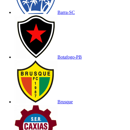
Barra-SC
Botafogo-PB
Brusque