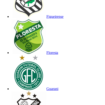
Figueirense
Floresta
Guarani