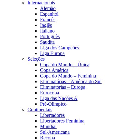
Internacionais
Alemão
Espanhol
Francês
Inglês
Italiano
Português
Saudita
Liga dos Campeões
Liga Europa
Seleções
Copa do Mundo – Única
Copa América
Copa do Mundo – Feminina
Eliminatórias – América do Sul
Eliminatórias – Europa
Eurocopa
Liga das Nações A
Pré-Olímpico
Continentais
Libertadores
Libertadores Feminina
Mundial
Sul-Americana
Recopa