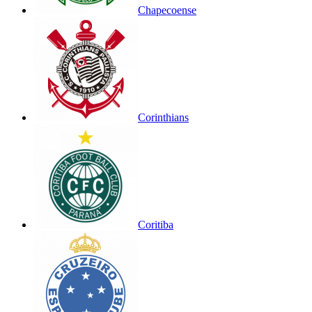
Chapecoense
Corinthians
Coritiba