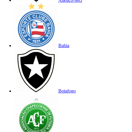
Atlético-MG
Bahia
Botafogo