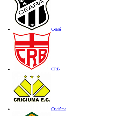
Ceará
CRB
Criciúma