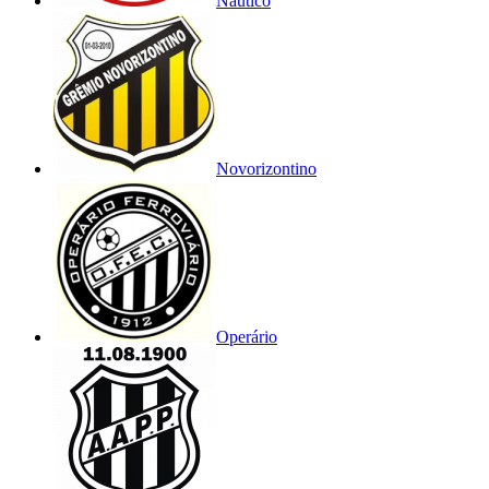
Náutico
Novorizontino
Operário