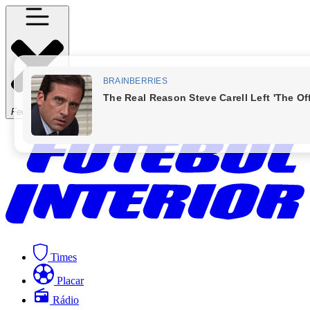
Fechar Menu
Times
Placar
Rádio