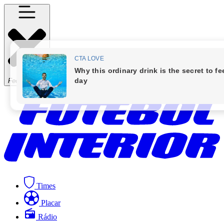
Fechar Menu
Times
Placar
Rádio