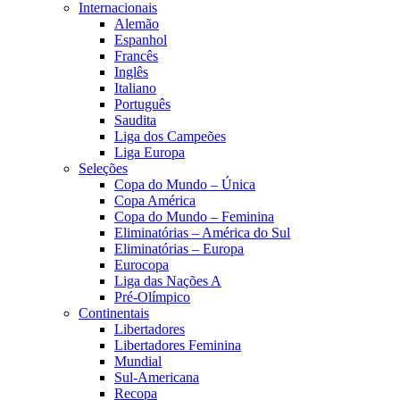
Internacionais
Alemão
Espanhol
Francês
Inglês
Italiano
Português
Saudita
Liga dos Campeões
Liga Europa
Seleções
Copa do Mundo – Única
Copa América
Copa do Mundo – Feminina
Eliminatórias – América do Sul
Eliminatórias – Europa
Eurocopa
Liga das Nações A
Pré-Olímpico
Continentais
Libertadores
Libertadores Feminina
Mundial
Sul-Americana
Recopa