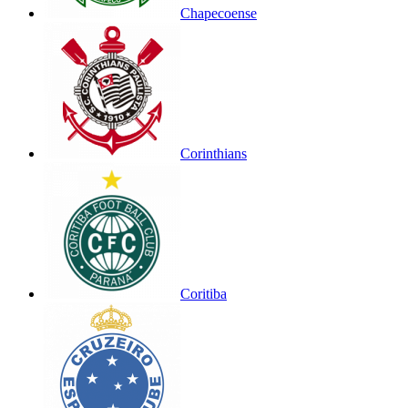
Chapecoense
Corinthians
Coritiba