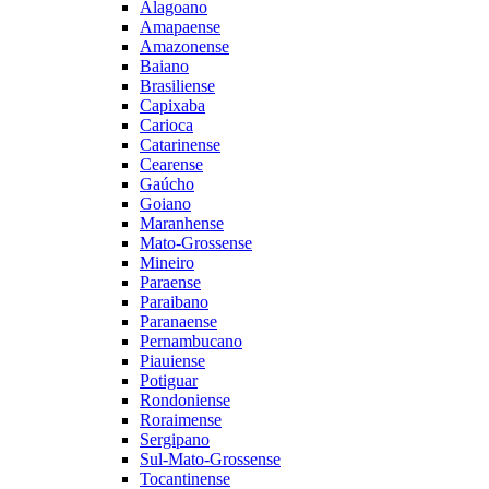
Alagoano
Amapaense
Amazonense
Baiano
Brasiliense
Capixaba
Carioca
Catarinense
Cearense
Gaúcho
Goiano
Maranhense
Mato-Grossense
Mineiro
Paraense
Paraibano
Paranaense
Pernambucano
Piauiense
Potiguar
Rondoniense
Roraimense
Sergipano
Sul-Mato-Grossense
Tocantinense