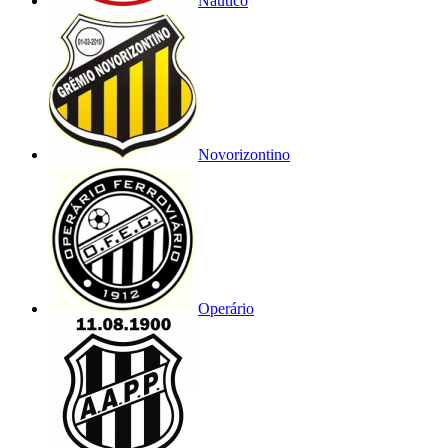
Náutico
Novorizontino
Operário