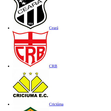
Ceará
CRB
Criciúma