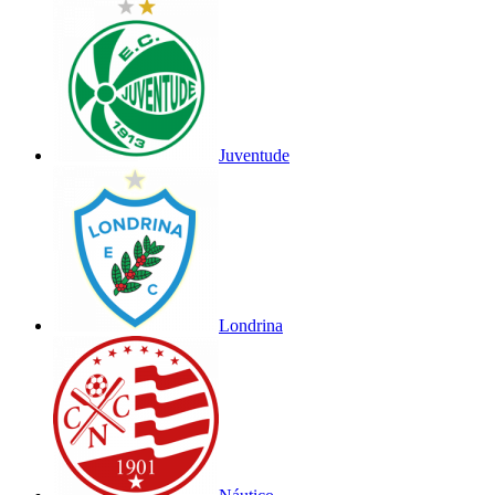
Juventude
Londrina