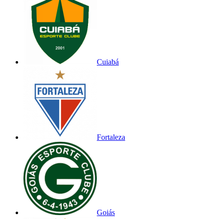
Cuiabá
Fortaleza
Goiás