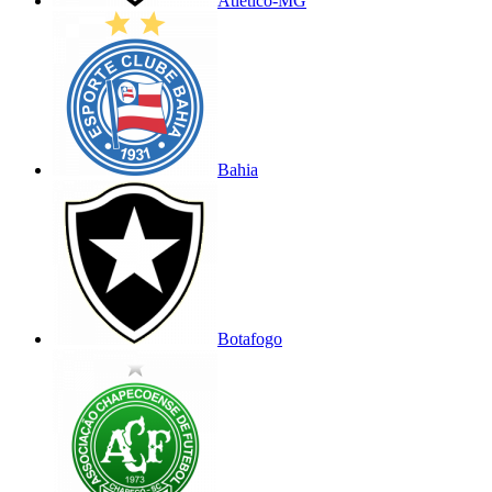
Atlético-MG
Bahia
Botafogo