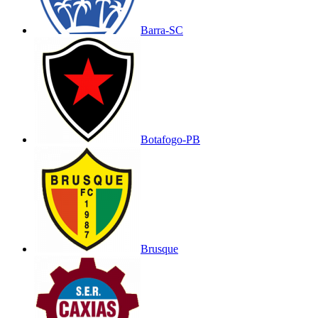
Barra-SC
Botafogo-PB
Brusque