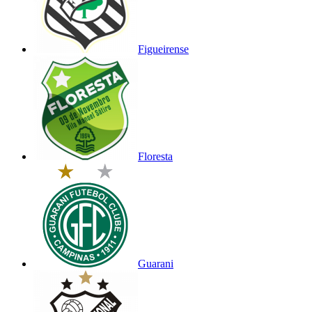
Figueirense
Floresta
Guarani