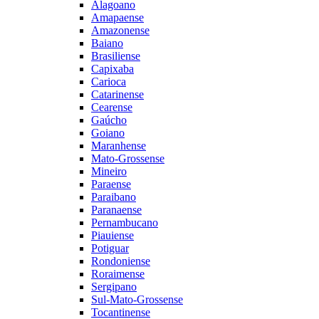
Alagoano
Amapaense
Amazonense
Baiano
Brasiliense
Capixaba
Carioca
Catarinense
Cearense
Gaúcho
Goiano
Maranhense
Mato-Grossense
Mineiro
Paraense
Paraibano
Paranaense
Pernambucano
Piauiense
Potiguar
Rondoniense
Roraimense
Sergipano
Sul-Mato-Grossense
Tocantinense