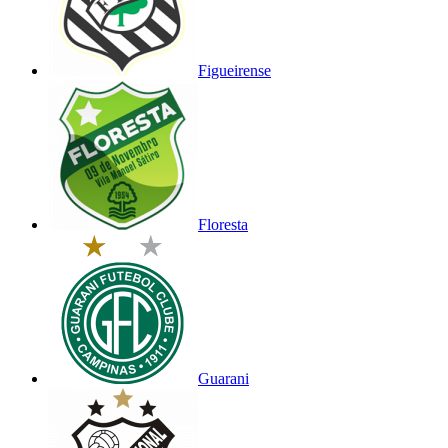
Figueirense
Floresta
Guarani