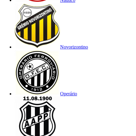
Náutico
Novorizontino
Operário