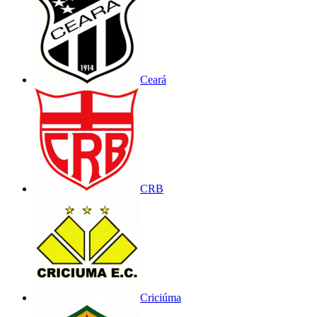
Ceará
CRB
Criciúma