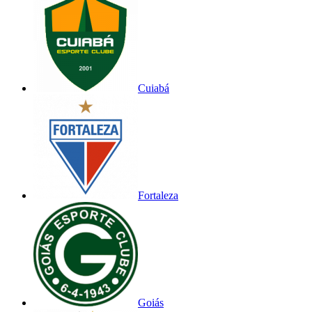
Cuiabá
Fortaleza
Goiás