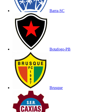
Barra-SC
Botafogo-PB
Brusque