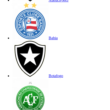
Atlético-MG
Bahia
Botafogo