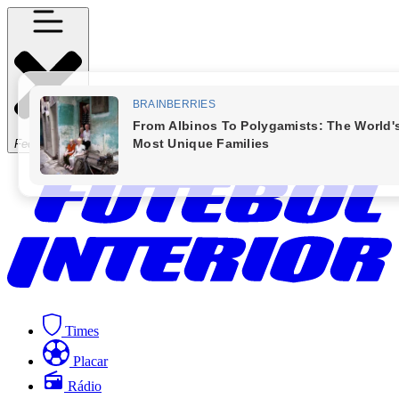
Fechar Menu
Times
Placar
Rádio