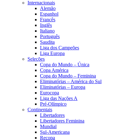
Internacionais
Alemão
Espanhol
Francês
Inglês
Italiano
Português
Saudita
Liga dos Campeões
Liga Europa
Seleções
Copa do Mundo – Única
Copa América
Copa do Mundo – Feminina
Eliminatórias – América do Sul
Eliminatórias – Europa
Eurocopa
Liga das Nações A
Pré-Olímpico
Continentais
Libertadores
Libertadores Feminina
Mundial
Sul-Americana
Recopa