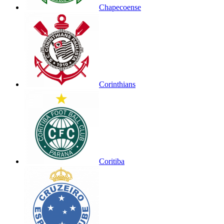
Chapecoense
Corinthians
Coritiba