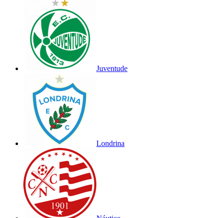
Juventude
Londrina