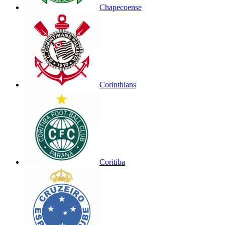
Chapecoense
Corinthians
Coritiba