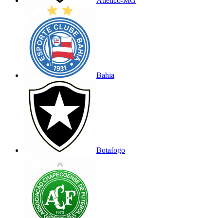
Atlético-MG
Bahia
Botafogo