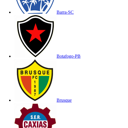
Barra-SC
Botafogo-PB
Brusque