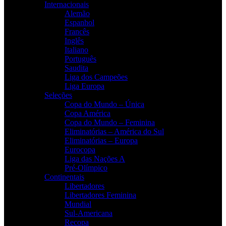
Internacionais
Alemão
Espanhol
Francês
Inglês
Italiano
Português
Saudita
Liga dos Campeões
Liga Europa
Seleções
Copa do Mundo – Única
Copa América
Copa do Mundo – Feminina
Eliminatórias – América do Sul
Eliminatórias – Europa
Eurocopa
Liga das Nações A
Pré-Olímpico
Continentais
Libertadores
Libertadores Feminina
Mundial
Sul-Americana
Recopa