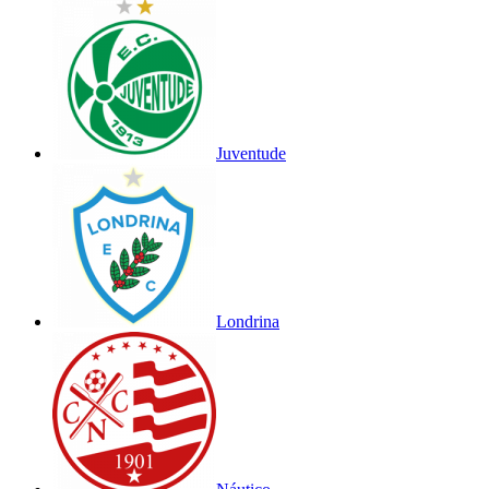
Juventude
Londrina