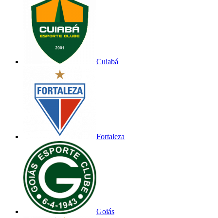
Cuiabá
Fortaleza
Goiás