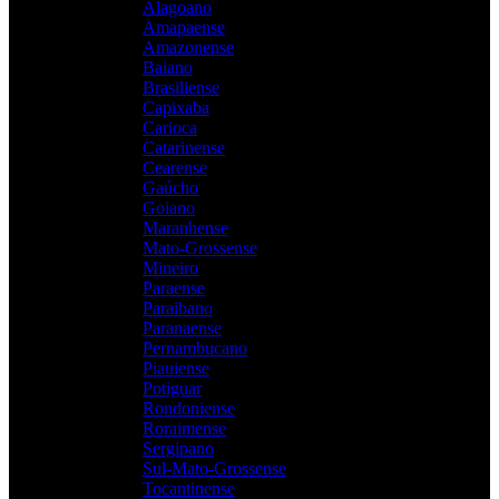
Alagoano
Amapaense
Amazonense
Baiano
Brasiliense
Capixaba
Carioca
Catarinense
Cearense
Gaúcho
Goiano
Maranhense
Mato-Grossense
Mineiro
Paraense
Paraibano
Paranaense
Pernambucano
Piauiense
Potiguar
Rondoniense
Roraimense
Sergipano
Sul-Mato-Grossense
Tocantinense