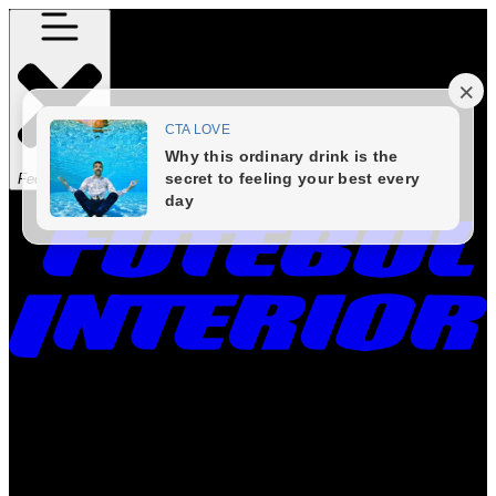
Fechar Menu
Times
Placar
Rádio