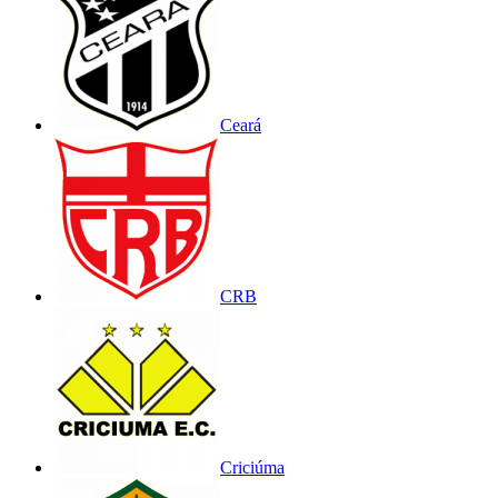
Ceará
CRB
Criciúma