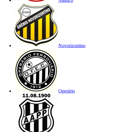
Náutico
Novorizontino
Operário