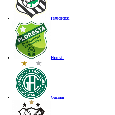
Figueirense
Floresta
Guarani