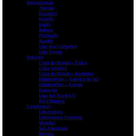
Internacionais
Alemão
Espanhol
Francês
Inglês
Italiano
Português
Saudita
Liga dos Campeões
Liga Europa
Seleções
Copa do Mundo – Única
Copa América
Copa do Mundo – Feminina
Eliminatórias – América do Sul
Eliminatórias – Europa
Eurocopa
Liga das Nações A
Pré-Olímpico
Continentais
Libertadores
Libertadores Feminina
Mundial
Sul-Americana
Recopa