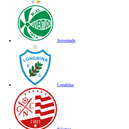
Juventude
Londrina