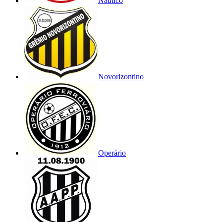
Náutico
Novorizontino
Operário