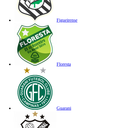
Figueirense
Floresta
Guarani