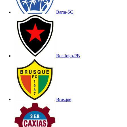
Barra-SC
Botafogo-PB
Brusque