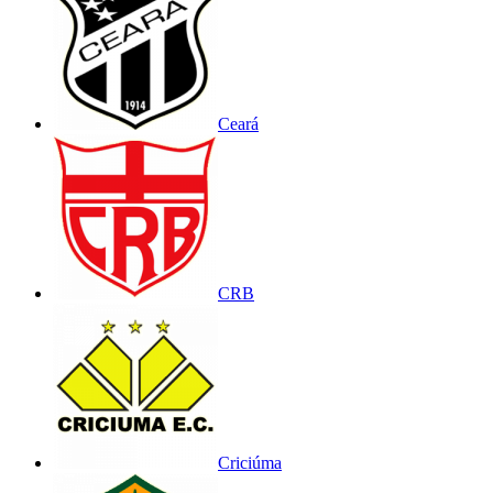
Ceará
CRB
Criciúma