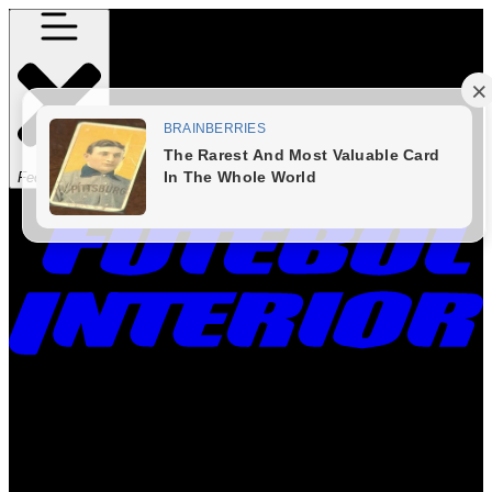
Fechar Menu
Times
Placar
Rádio