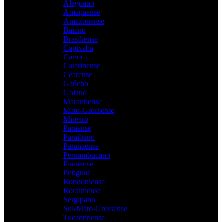
Alagoano
Amapaense
Amazonense
Baiano
Brasiliense
Capixaba
Carioca
Catarinense
Cearense
Gaúcho
Goiano
Maranhense
Mato-Grossense
Mineiro
Paraense
Paraibano
Paranaense
Pernambucano
Piauiense
Potiguar
Rondoniense
Roraimense
Sergipano
Sul-Mato-Grossense
Tocantinense