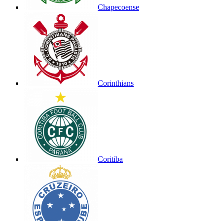
Chapecoense
Corinthians
Coritiba