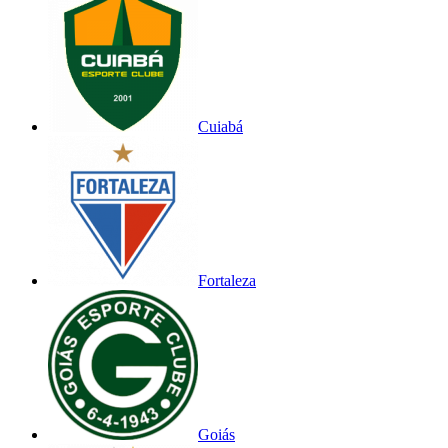
Cuiabá
Fortaleza
Goiás