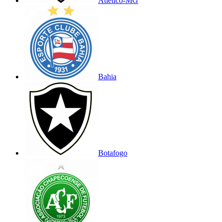
Atlético-MG
Bahia
Botafogo