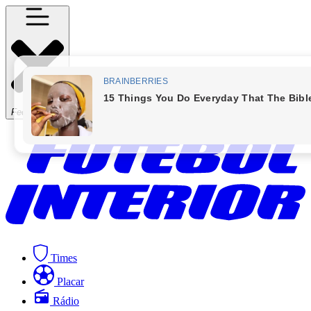
Fechar Menu
Times
Placar
Rádio