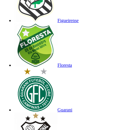
Figueirense
Floresta
Guarani