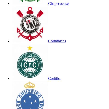
Chapecoense
Corinthians
Coritiba