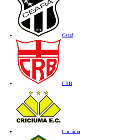
Ceará
CRB
Criciúma