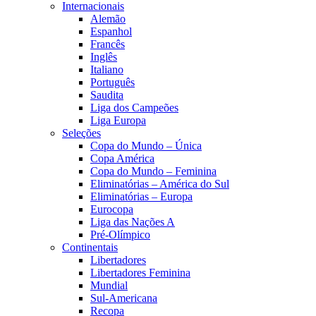
Internacionais
Alemão
Espanhol
Francês
Inglês
Italiano
Português
Saudita
Liga dos Campeões
Liga Europa
Seleções
Copa do Mundo – Única
Copa América
Copa do Mundo – Feminina
Eliminatórias – América do Sul
Eliminatórias – Europa
Eurocopa
Liga das Nações A
Pré-Olímpico
Continentais
Libertadores
Libertadores Feminina
Mundial
Sul-Americana
Recopa