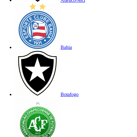
Atlético-MG
Bahia
Botafogo