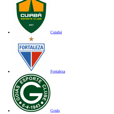
Cuiabá
Fortaleza
Goiás