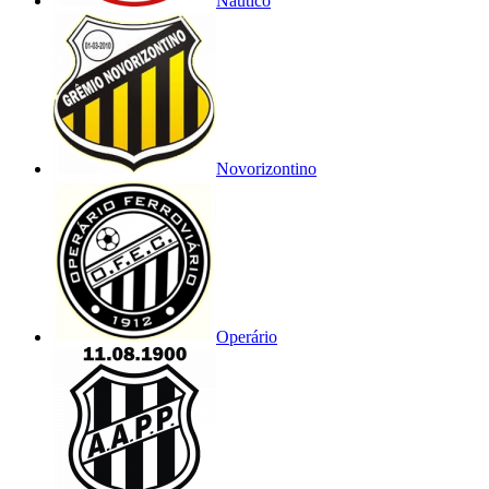
Náutico
Novorizontino
Operário