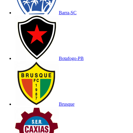
Barra-SC
Botafogo-PB
Brusque