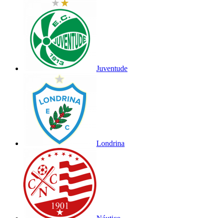
Juventude
Londrina