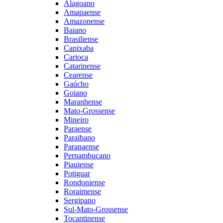
Alagoano
Amapaense
Amazonense
Baiano
Brasiliense
Capixaba
Carioca
Catarinense
Cearense
Gaúcho
Goiano
Maranhense
Mato-Grossense
Mineiro
Paraense
Paraibano
Paranaense
Pernambucano
Piauiense
Potiguar
Rondoniense
Roraimense
Sergipano
Sul-Mato-Grossense
Tocantinense