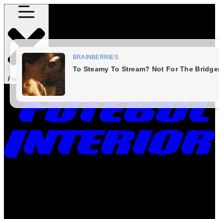
Fechar Menu
Times
Placar
Rádio