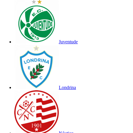
Juventude
Londrina