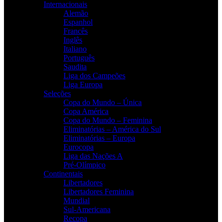
Internacionais
Alemão
Espanhol
Francês
Inglês
Italiano
Português
Saudita
Liga dos Campeões
Liga Europa
Seleções
Copa do Mundo – Única
Copa América
Copa do Mundo – Feminina
Eliminatórias – América do Sul
Eliminatórias – Europa
Eurocopa
Liga das Nações A
Pré-Olímpico
Continentais
Libertadores
Libertadores Feminina
Mundial
Sul-Americana
Recopa