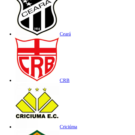
Ceará
CRB
Criciúma