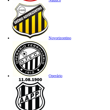
Náutico
Novorizontino
Operário