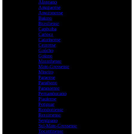
Alagoano
Amapaense
Amazonense
Baiano
Brasiliense
Capixaba
Carioca
Catarinense
Cearense
Gaúcho
Goiano
Maranhense
Mato-Grossense
Mineiro
Paraense
Paraibano
Paranaense
Pernambucano
Piauiense
Potiguar
Rondoniense
Roraimense
Sergipano
Sul-Mato-Grossense
Tocantinense