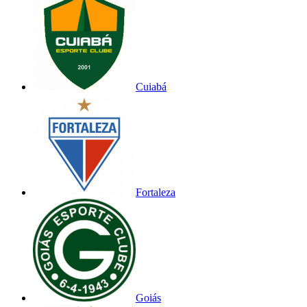
Cuiabá
Fortaleza
Goiás