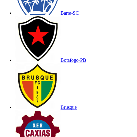
Barra-SC
Botafogo-PB
Brusque