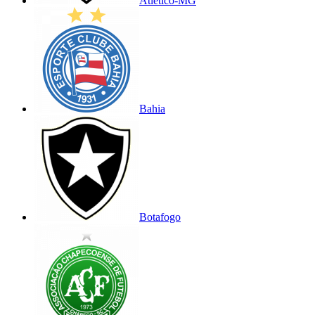
Atlético-MG
Bahia
Botafogo