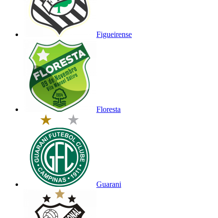
Figueirense
Floresta
Guarani