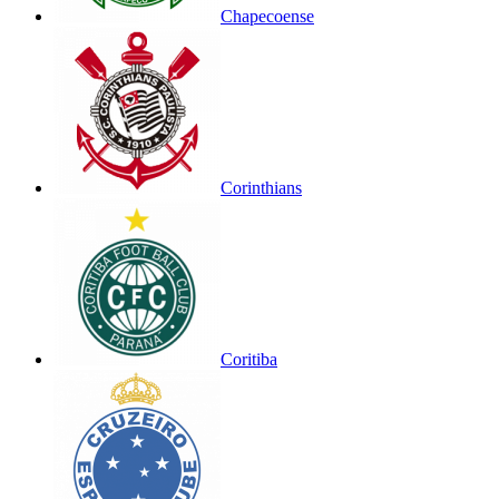
Chapecoense
Corinthians
Coritiba