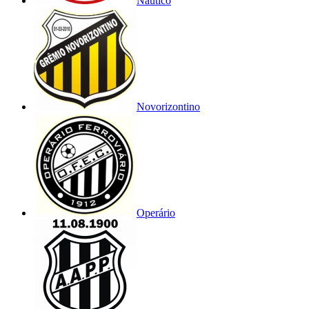
Náutico
Novorizontino
Operário