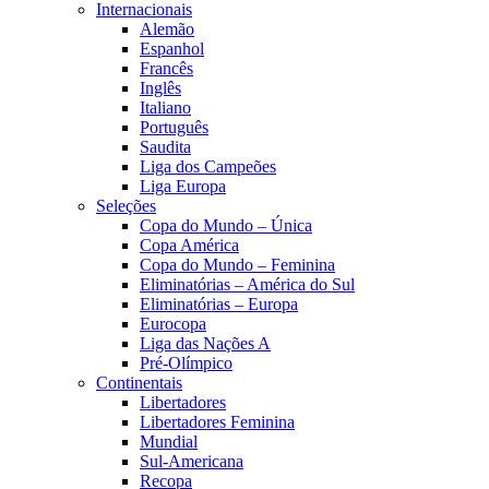
Internacionais
Alemão
Espanhol
Francês
Inglês
Italiano
Português
Saudita
Liga dos Campeões
Liga Europa
Seleções
Copa do Mundo – Única
Copa América
Copa do Mundo – Feminina
Eliminatórias – América do Sul
Eliminatórias – Europa
Eurocopa
Liga das Nações A
Pré-Olímpico
Continentais
Libertadores
Libertadores Feminina
Mundial
Sul-Americana
Recopa