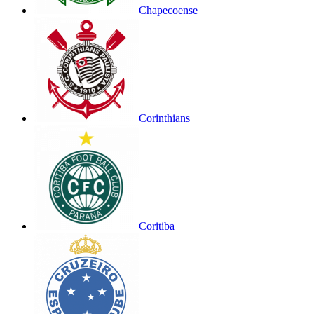
Chapecoense
Corinthians
Coritiba