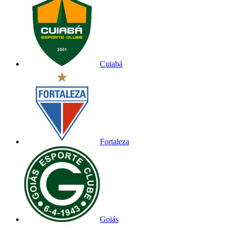
Cuiabá
Fortaleza
Goiás