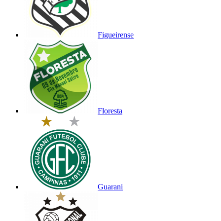
Figueirense
Floresta
Guarani