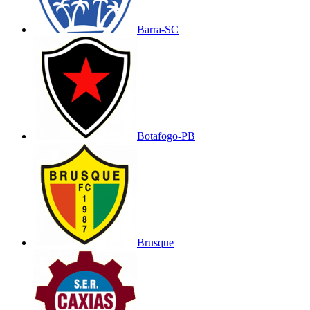
Barra-SC
Botafogo-PB
Brusque