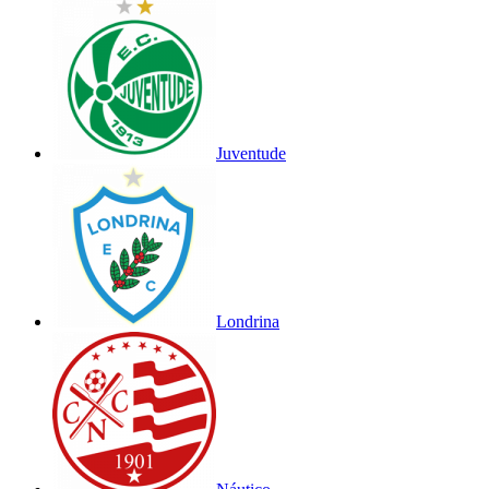
Juventude
Londrina