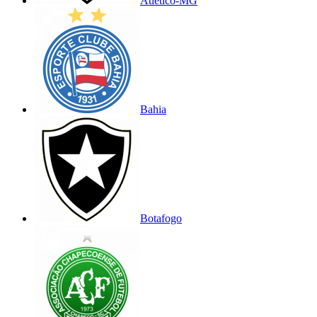
Atlético-MG
Bahia
Botafogo