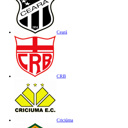
Ceará
CRB
Criciúma