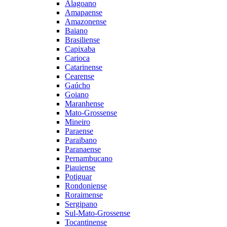
Alagoano
Amapaense
Amazonense
Baiano
Brasiliense
Capixaba
Carioca
Catarinense
Cearense
Gaúcho
Goiano
Maranhense
Mato-Grossense
Mineiro
Paraense
Paraibano
Paranaense
Pernambucano
Piauiense
Potiguar
Rondoniense
Roraimense
Sergipano
Sul-Mato-Grossense
Tocantinense