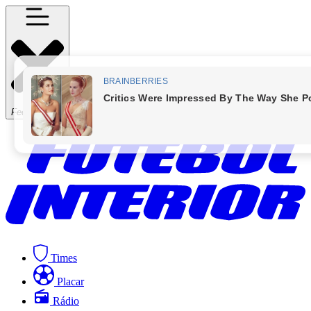
Fechar Menu
Times
Placar
Rádio