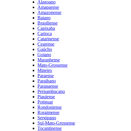
Alagoano
Amapaense
Amazonense
Baiano
Brasiliense
Capixaba
Carioca
Catarinense
Cearense
Gaúcho
Goiano
Maranhense
Mato-Grossense
Mineiro
Paraense
Paraibano
Paranaense
Pernambucano
Piauiense
Potiguar
Rondoniense
Roraimense
Sergipano
Sul-Mato-Grossense
Tocantinense