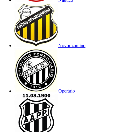
Náutico
Novorizontino
Operário