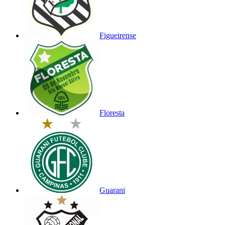
Figueirense
Floresta
Guarani