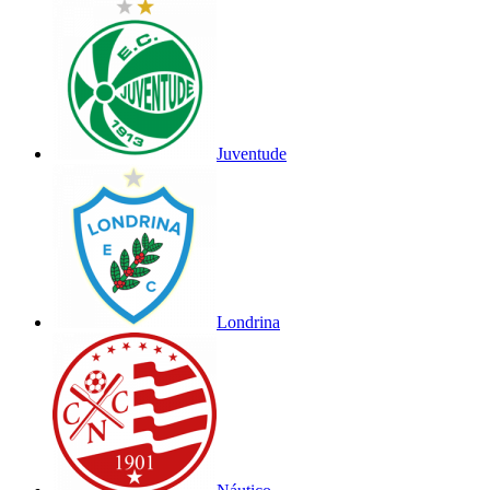
Juventude
Londrina