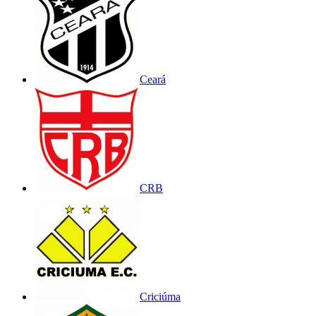
Ceará
CRB
Criciúma