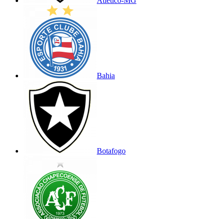
Atlético-MG
Bahia
Botafogo