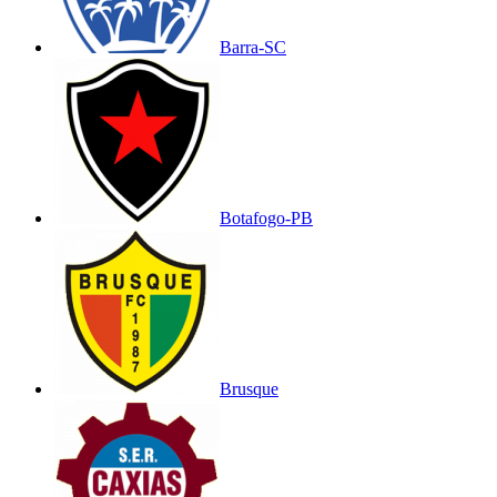
Barra-SC
Botafogo-PB
Brusque