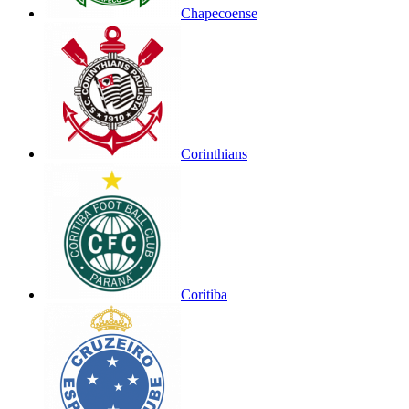
Chapecoense
Corinthians
Coritiba