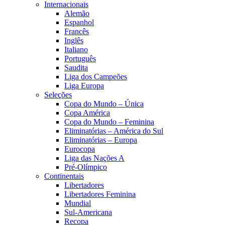
Internacionais
Alemão
Espanhol
Francês
Inglês
Italiano
Português
Saudita
Liga dos Campeões
Liga Europa
Seleções
Copa do Mundo – Única
Copa América
Copa do Mundo – Feminina
Eliminatórias – América do Sul
Eliminatórias – Europa
Eurocopa
Liga das Nações A
Pré-Olímpico
Continentais
Libertadores
Libertadores Feminina
Mundial
Sul-Americana
Recopa