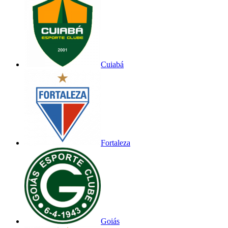
Cuiabá
Fortaleza
Goiás