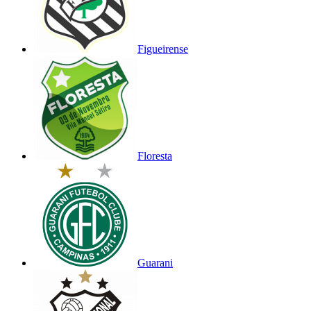
Figueirense
Floresta
Guarani