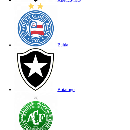
Atlético-MG
Bahia
Botafogo