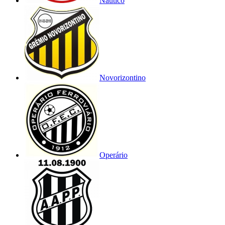
Náutico
Novorizontino
Operário