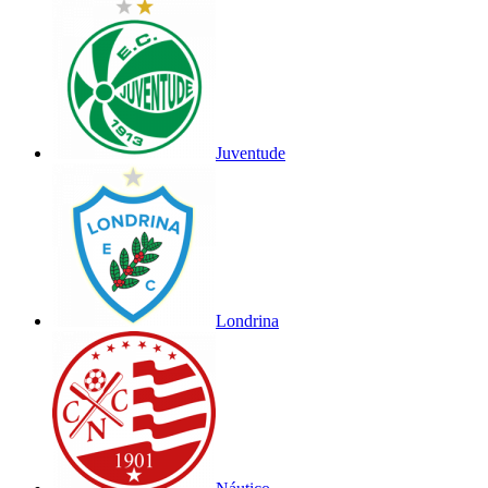
Juventude
Londrina