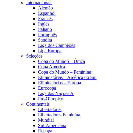
Internacionais
Alemão
Espanhol
Francês
Inglês
Italiano
Português
Saudita
Liga dos Campeões
Liga Europa
Seleções
Copa do Mundo – Única
Copa América
Copa do Mundo – Feminina
Eliminatórias – América do Sul
Eliminatórias – Europa
Eurocopa
Liga das Nações A
Pré-Olímpico
Continentais
Libertadores
Libertadores Feminina
Mundial
Sul-Americana
Recopa