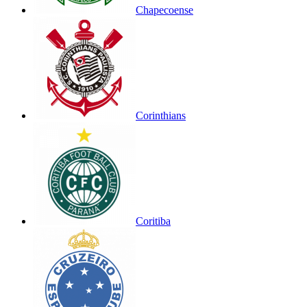
Chapecoense
Corinthians
Coritiba