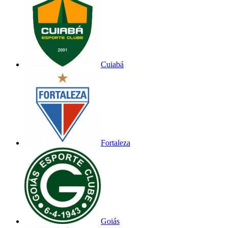
Cuiabá
Fortaleza
Goiás