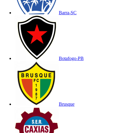
Barra-SC
Botafogo-PB
Brusque