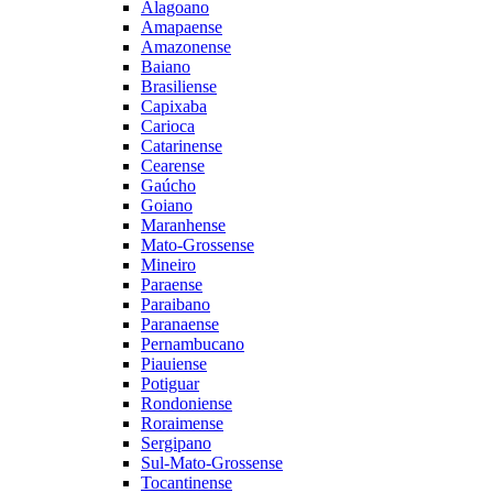
Alagoano
Amapaense
Amazonense
Baiano
Brasiliense
Capixaba
Carioca
Catarinense
Cearense
Gaúcho
Goiano
Maranhense
Mato-Grossense
Mineiro
Paraense
Paraibano
Paranaense
Pernambucano
Piauiense
Potiguar
Rondoniense
Roraimense
Sergipano
Sul-Mato-Grossense
Tocantinense