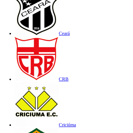
Ceará
CRB
Criciúma