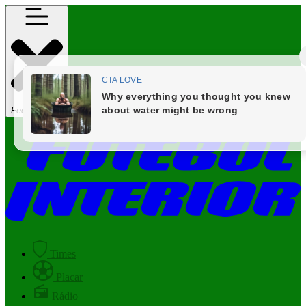
Fechar Menu
Times
Placar
Rádio