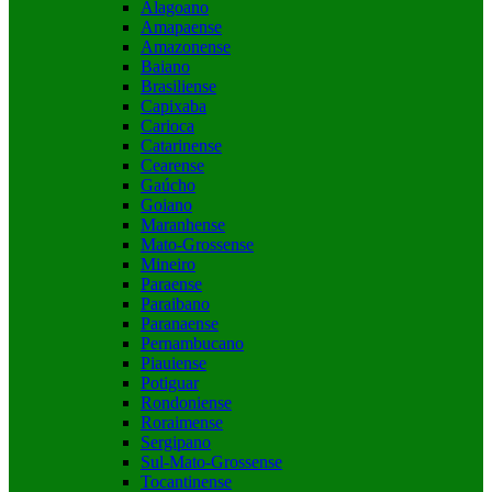
Alagoano
Amapaense
Amazonense
Baiano
Brasiliense
Capixaba
Carioca
Catarinense
Cearense
Gaúcho
Goiano
Maranhense
Mato-Grossense
Mineiro
Paraense
Paraibano
Paranaense
Pernambucano
Piauiense
Potiguar
Rondoniense
Roraimense
Sergipano
Sul-Mato-Grossense
Tocantinense