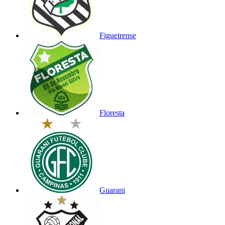
Figueirense
Floresta
Guarani