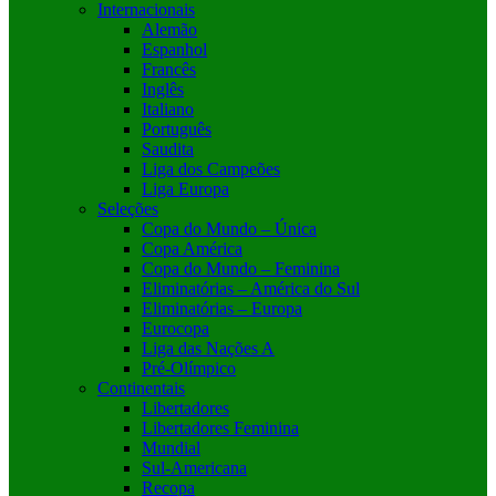
Internacionais
Alemão
Espanhol
Francês
Inglês
Italiano
Português
Saudita
Liga dos Campeões
Liga Europa
Seleções
Copa do Mundo – Única
Copa América
Copa do Mundo – Feminina
Eliminatórias – América do Sul
Eliminatórias – Europa
Eurocopa
Liga das Nações A
Pré-Olímpico
Continentais
Libertadores
Libertadores Feminina
Mundial
Sul-Americana
Recopa