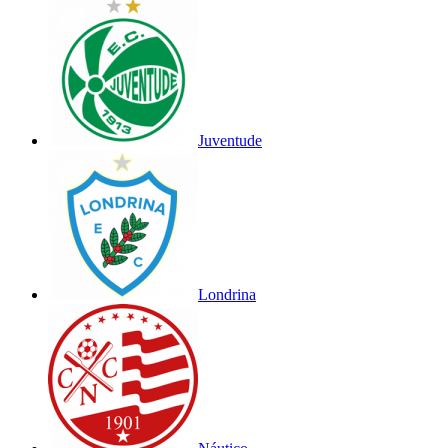
Juventude
Londrina