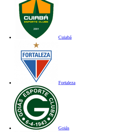
Cuiabá
Fortaleza
Goiás