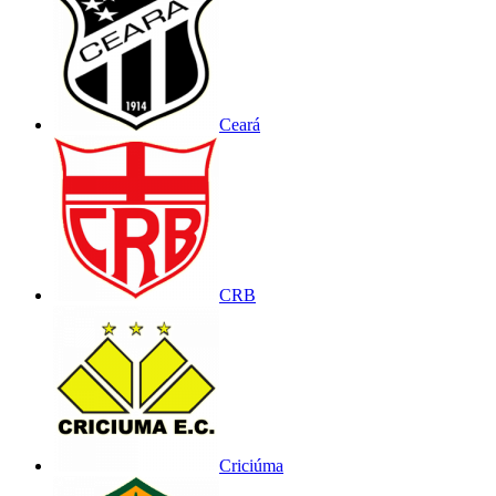
Ceará
CRB
Criciúma