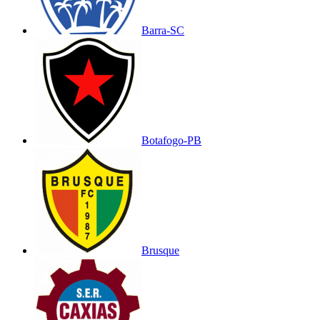
Barra-SC
Botafogo-PB
Brusque