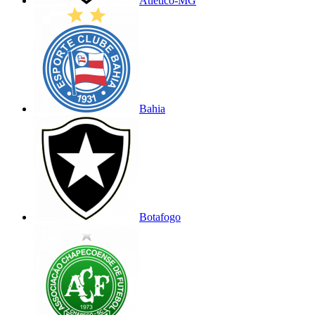
Atlético-MG
Bahia
Botafogo