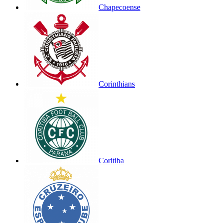
Chapecoense
Corinthians
Coritiba