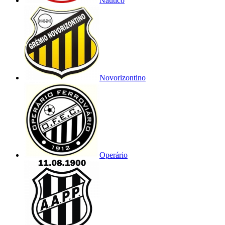
Náutico
Novorizontino
Operário