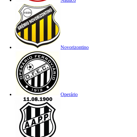
Náutico
Novorizontino
Operário