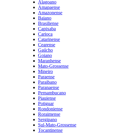
Alagoano
Amapaense
Amazonense
Baiano
Brasiliense
Capixaba
Carioca
Catarinense
Cearense
Gaúcho
Goiano
Maranhense
Mato-Grossense
Mineiro
Paraense
Paraibano
Paranaense
Pernambucano
Piauiense
Potiguar
Rondoniense
Roraimense
Sergipano
Sul-Mato-Grossense
Tocantinense