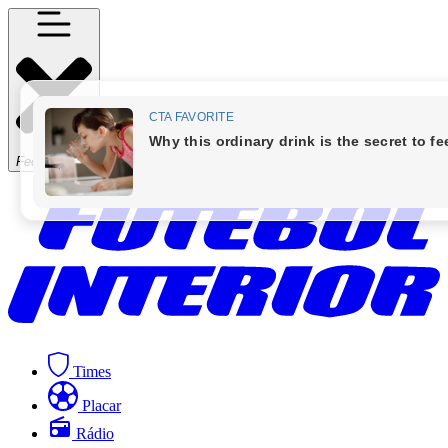
Fechar Menu
Times
Placar
Rádio