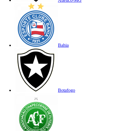
Atlético-MG
Bahia
Botafogo