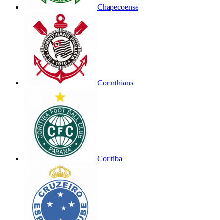
Chapecoense
Corinthians
Coritiba