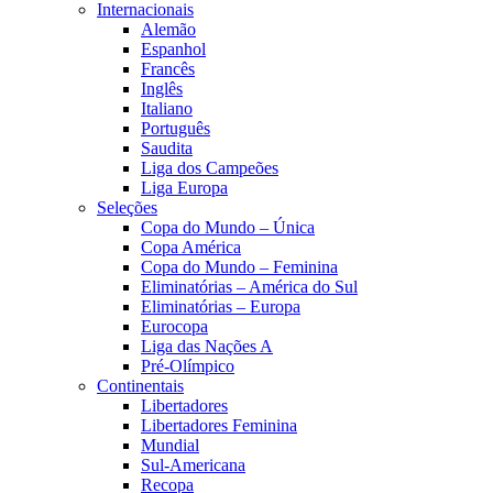
Internacionais
Alemão
Espanhol
Francês
Inglês
Italiano
Português
Saudita
Liga dos Campeões
Liga Europa
Seleções
Copa do Mundo – Única
Copa América
Copa do Mundo – Feminina
Eliminatórias – América do Sul
Eliminatórias – Europa
Eurocopa
Liga das Nações A
Pré-Olímpico
Continentais
Libertadores
Libertadores Feminina
Mundial
Sul-Americana
Recopa