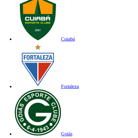
Cuiabá
Fortaleza
Goiás