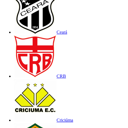
Ceará
CRB
Criciúma