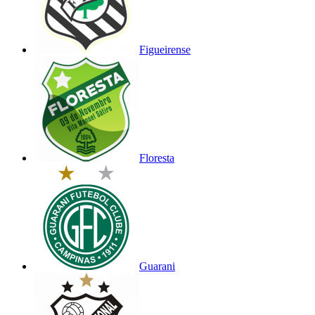
Figueirense
Floresta
Guarani