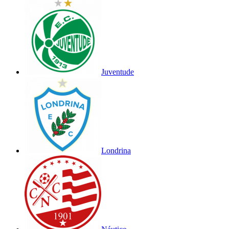
Juventude
Londrina