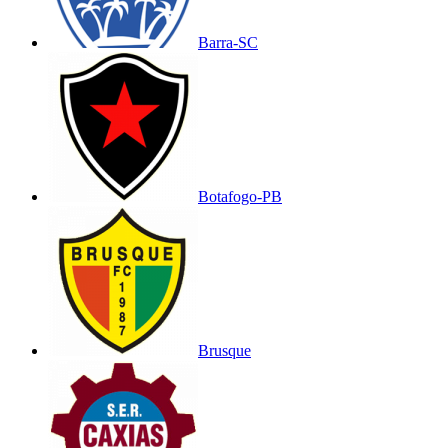
Barra-SC
Botafogo-PB
Brusque