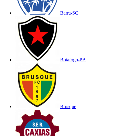
Barra-SC
Botafogo-PB
Brusque