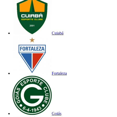
Cuiabá
Fortaleza
Goiás