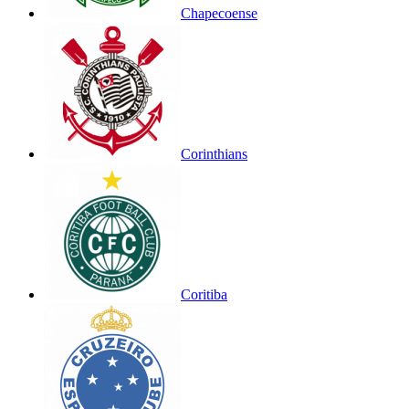
Chapecoense
Corinthians
Coritiba