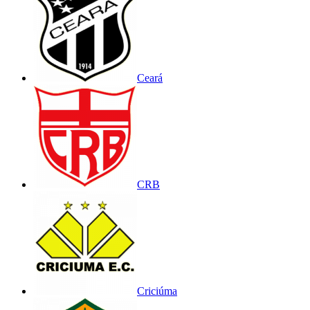
Ceará
CRB
Criciúma