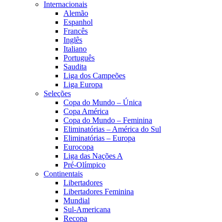
Internacionais
Alemão
Espanhol
Francês
Inglês
Italiano
Português
Saudita
Liga dos Campeões
Liga Europa
Seleções
Copa do Mundo – Única
Copa América
Copa do Mundo – Feminina
Eliminatórias – América do Sul
Eliminatórias – Europa
Eurocopa
Liga das Nações A
Pré-Olímpico
Continentais
Libertadores
Libertadores Feminina
Mundial
Sul-Americana
Recopa