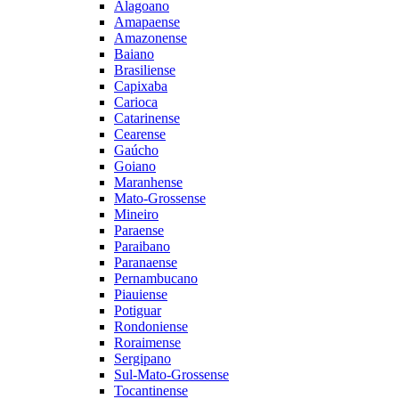
Alagoano
Amapaense
Amazonense
Baiano
Brasiliense
Capixaba
Carioca
Catarinense
Cearense
Gaúcho
Goiano
Maranhense
Mato-Grossense
Mineiro
Paraense
Paraibano
Paranaense
Pernambucano
Piauiense
Potiguar
Rondoniense
Roraimense
Sergipano
Sul-Mato-Grossense
Tocantinense