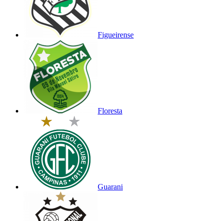
Figueirense
Floresta
Guarani