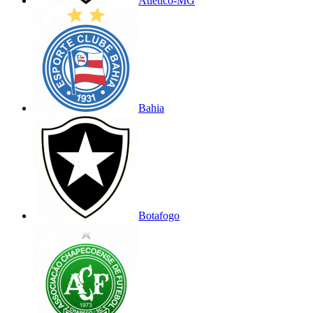
Atlético-MG
Bahia
Botafogo