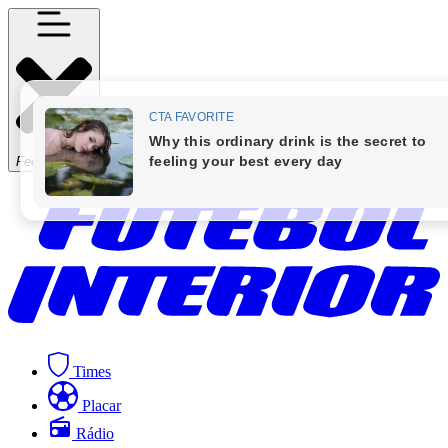
Fechar Menu
Times
Placar
Rádio