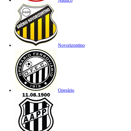
Náutico
Novorizontino
Operário