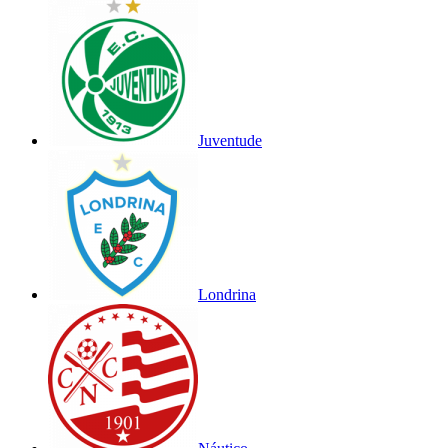
Juventude
Londrina