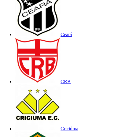
Ceará
CRB
Criciúma