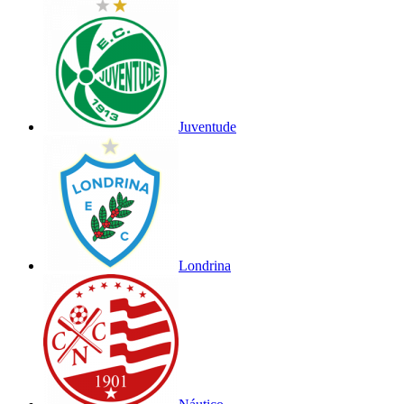
Juventude
Londrina