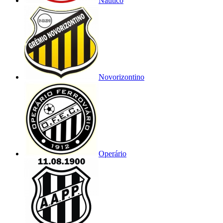
Náutico
Novorizontino
Operário