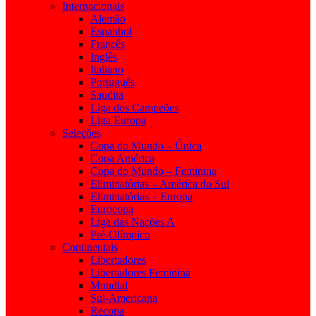
Internacionais
Alemão
Espanhol
Francês
Inglês
Italiano
Português
Saudita
Liga dos Campeões
Liga Europa
Seleções
Copa do Mundo – Única
Copa América
Copa do Mundo – Feminina
Eliminatórias – América do Sul
Eliminatórias – Europa
Eurocopa
Liga das Nações A
Pré-Olímpico
Continentais
Libertadores
Libertadores Feminina
Mundial
Sul-Americana
Recopa