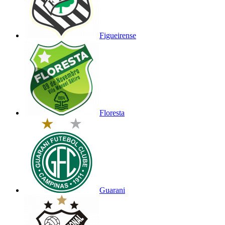
Figueirense
Floresta
Guarani