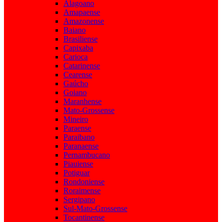
Alagoano
Amapaense
Amazonense
Baiano
Brasiliense
Capixaba
Carioca
Catarinense
Cearense
Gaúcho
Goiano
Maranhense
Mato-Grossense
Mineiro
Paraense
Paraibano
Paranaense
Pernambucano
Piauiense
Potiguar
Rondoniense
Roraimense
Sergipano
Sul-Mato-Grossense
Tocantinense