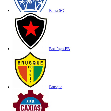
Barra-SC
Botafogo-PB
Brusque