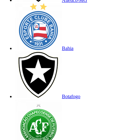
Atlético-MG
Bahia
Botafogo