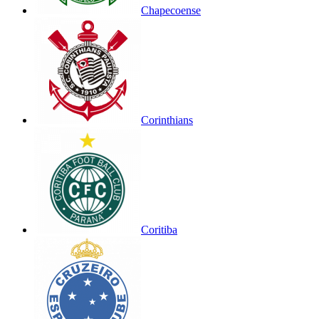
Chapecoense
Corinthians
Coritiba