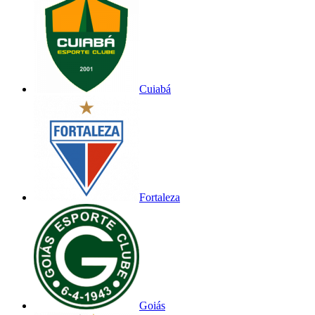
Cuiabá
Fortaleza
Goiás