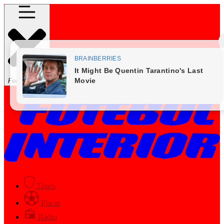
Fechar Menu
Times
Placar
Rádio