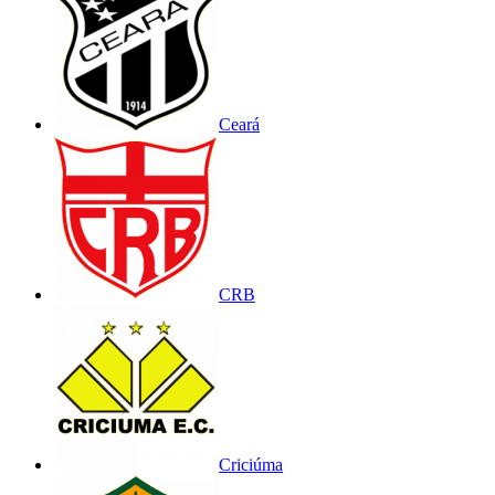
Ceará
CRB
Criciúma