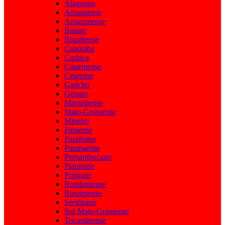
Alagoano
Amapaense
Amazonense
Baiano
Brasiliense
Capixaba
Carioca
Catarinense
Cearense
Gaúcho
Goiano
Maranhense
Mato-Grossense
Mineiro
Paraense
Paraibano
Paranaense
Pernambucano
Piauiense
Potiguar
Rondoniense
Roraimense
Sergipano
Sul-Mato-Grossense
Tocantinense