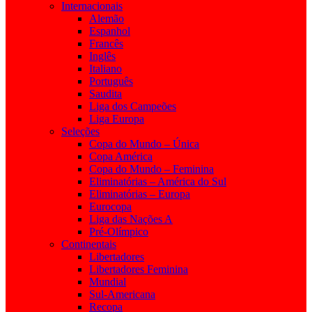
Internacionais
Alemão
Espanhol
Francês
Inglês
Italiano
Português
Saudita
Liga dos Campeões
Liga Europa
Seleções
Copa do Mundo – Única
Copa América
Copa do Mundo – Feminina
Eliminatórias – América do Sul
Eliminatórias – Europa
Eurocopa
Liga das Nações A
Pré-Olímpico
Continentais
Libertadores
Libertadores Feminina
Mundial
Sul-Americana
Recopa