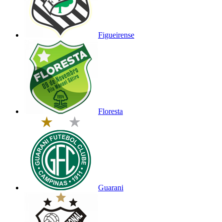
Figueirense
Floresta
Guarani