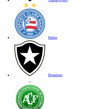
Atlético-MG
Bahia
Botafogo