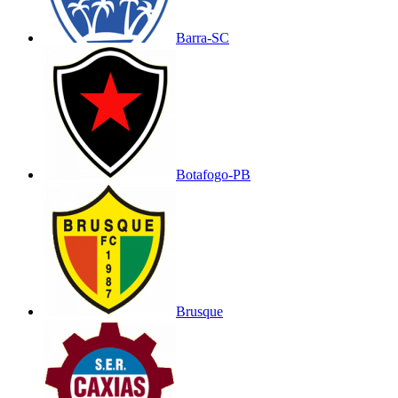
Barra-SC
Botafogo-PB
Brusque