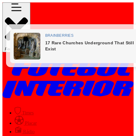
Fechar Menu
Times
Placar
Rádio