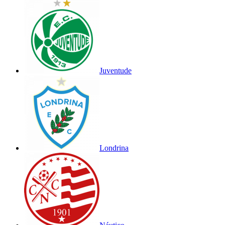
Juventude
Londrina