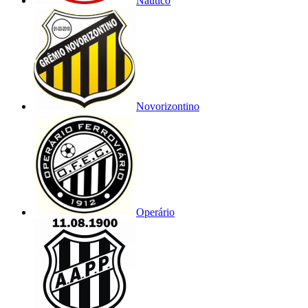
Náutico
Novorizontino
Operário