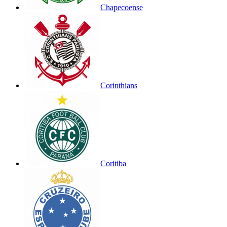
Chapecoense
Corinthians
Coritiba