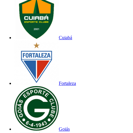
Cuiabá
Fortaleza
Goiás