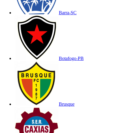
Barra-SC
Botafogo-PB
Brusque