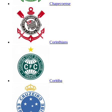
Chapecoense
Corinthians
Coritiba