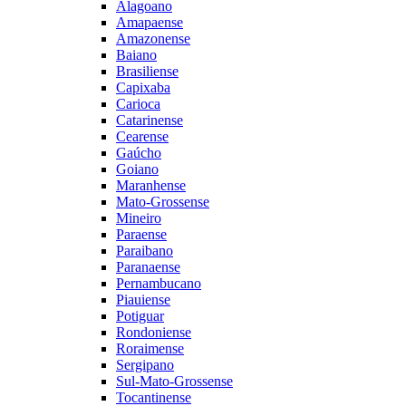
Alagoano
Amapaense
Amazonense
Baiano
Brasiliense
Capixaba
Carioca
Catarinense
Cearense
Gaúcho
Goiano
Maranhense
Mato-Grossense
Mineiro
Paraense
Paraibano
Paranaense
Pernambucano
Piauiense
Potiguar
Rondoniense
Roraimense
Sergipano
Sul-Mato-Grossense
Tocantinense