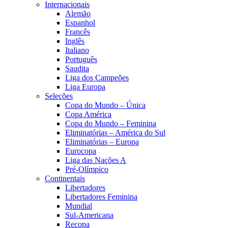
Internacionais
Alemão
Espanhol
Francês
Inglês
Italiano
Português
Saudita
Liga dos Campeões
Liga Europa
Seleções
Copa do Mundo – Única
Copa América
Copa do Mundo – Feminina
Eliminatórias – América do Sul
Eliminatórias – Europa
Eurocopa
Liga das Nações A
Pré-Olímpico
Continentais
Libertadores
Libertadores Feminina
Mundial
Sul-Americana
Recopa