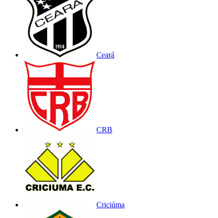
Ceará
CRB
Criciúma