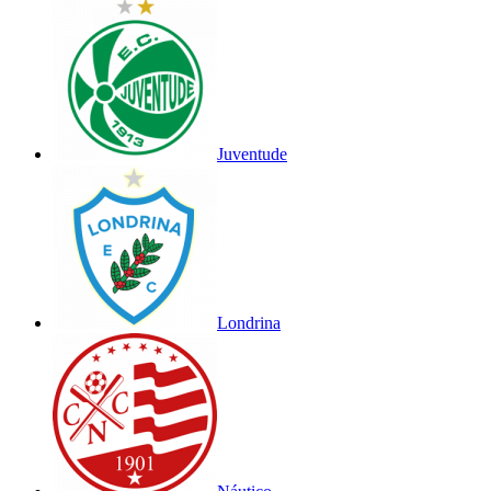
Juventude
Londrina