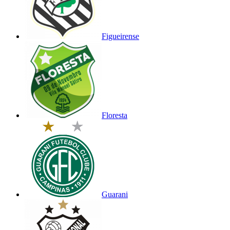
Figueirense
Floresta
Guarani