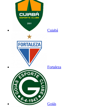
Cuiabá
Fortaleza
Goiás