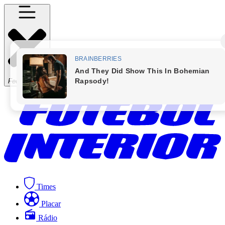
Fechar Menu
Times
Placar
Rádio