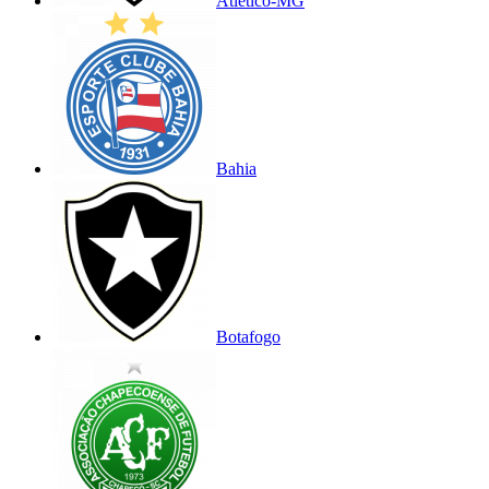
Atlético-MG
Bahia
Botafogo