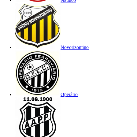
Náutico
Novorizontino
Operário