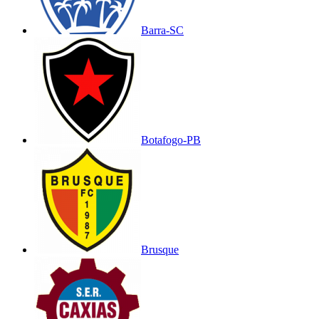
Barra-SC
Botafogo-PB
Brusque