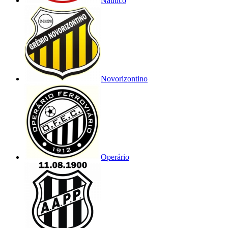
Náutico
Novorizontino
Operário