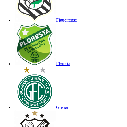
Figueirense
Floresta
Guarani