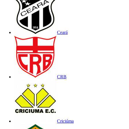
Ceará
CRB
Criciúma