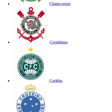
Chapecoense
Corinthians
Coritiba