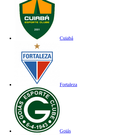
Cuiabá
Fortaleza
Goiás