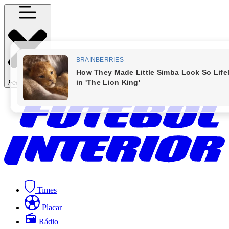
Fechar Menu
Times
Placar
Rádio