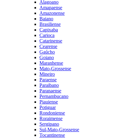
Alagoano
Amapaense
Amazonense
Baiano
Brasiliense
Capixaba
Carioca
Catarinense
Cearense
Gaúcho
Goiano
Maranhense
Mato-Grossense
Mineiro
Paraense
Paraibano
Paranaense
Pernambucano
Piauiense
Potiguar
Rondoniense
Roraimense
Sergipano
Sul-Mato-Grossense
Tocantinense