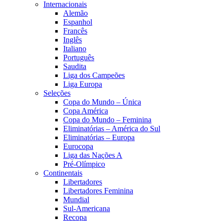
Internacionais
Alemão
Espanhol
Francês
Inglês
Italiano
Português
Saudita
Liga dos Campeões
Liga Europa
Seleções
Copa do Mundo – Única
Copa América
Copa do Mundo – Feminina
Eliminatórias – América do Sul
Eliminatórias – Europa
Eurocopa
Liga das Nações A
Pré-Olímpico
Continentais
Libertadores
Libertadores Feminina
Mundial
Sul-Americana
Recopa