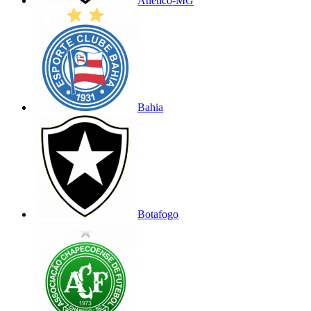
Atlético-MG
Bahia
Botafogo