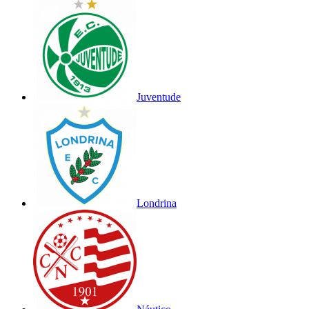
Juventude
Londrina