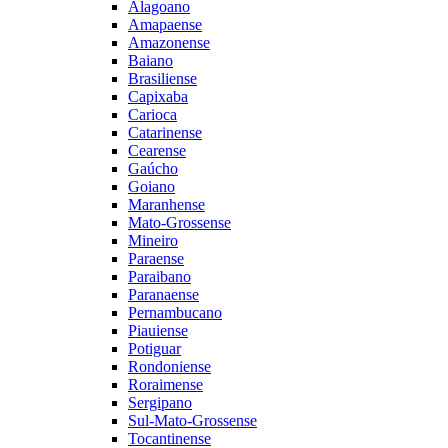
Alagoano
Amapaense
Amazonense
Baiano
Brasiliense
Capixaba
Carioca
Catarinense
Cearense
Gaúcho
Goiano
Maranhense
Mato-Grossense
Mineiro
Paraense
Paraibano
Paranaense
Pernambucano
Piauiense
Potiguar
Rondoniense
Roraimense
Sergipano
Sul-Mato-Grossense
Tocantinense