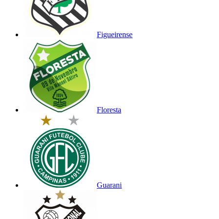
Figueirense
Floresta
Guarani