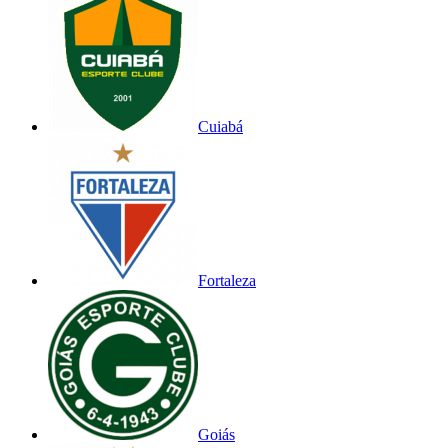
Cuiabá
Fortaleza
Goiás