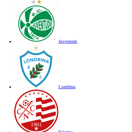
Juventude
Londrina