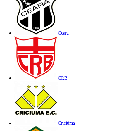
Ceará
CRB
Criciúma