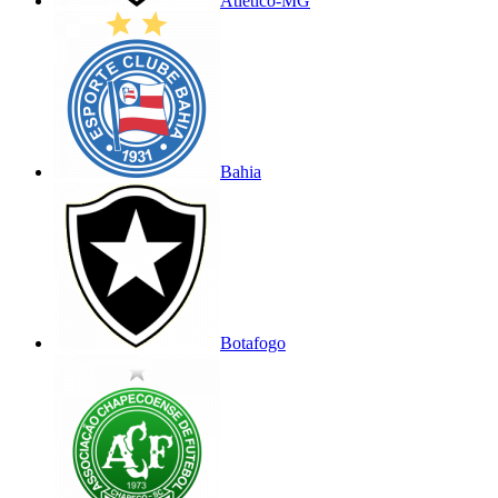
Atlético-MG
Bahia
Botafogo