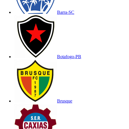
Barra-SC
Botafogo-PB
Brusque