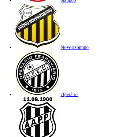
Náutico
Novorizontino
Operário