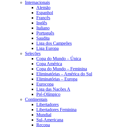
Internacionais
Alemão
Espanhol
Francês
Inglês
Italiano
Português
Saudita
Liga dos Campeões
Liga Europa
Seleções
Copa do Mundo – Única
Copa América
Copa do Mundo – Feminina
Eliminatórias – América do Sul
Eliminatórias – Europa
Eurocopa
Liga das Nações A
Pré-Olímpico
Continentais
Libertadores
Libertadores Feminina
Mundial
Sul-Americana
Recopa