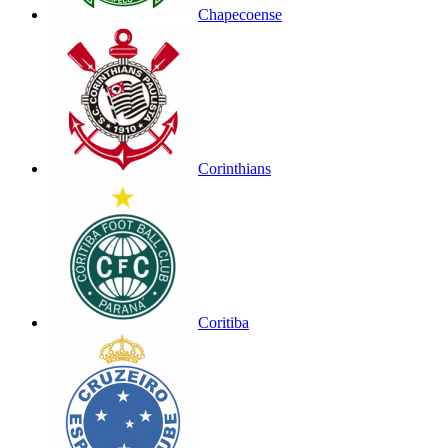
Chapecoense
Corinthians
Coritiba