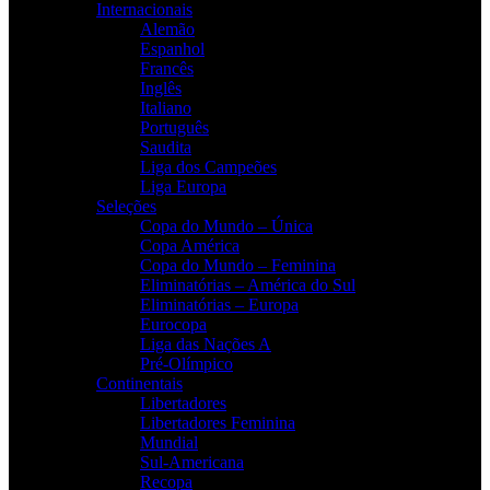
Internacionais
Alemão
Espanhol
Francês
Inglês
Italiano
Português
Saudita
Liga dos Campeões
Liga Europa
Seleções
Copa do Mundo – Única
Copa América
Copa do Mundo – Feminina
Eliminatórias – América do Sul
Eliminatórias – Europa
Eurocopa
Liga das Nações A
Pré-Olímpico
Continentais
Libertadores
Libertadores Feminina
Mundial
Sul-Americana
Recopa