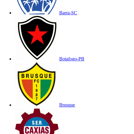
Barra-SC
Botafogo-PB
Brusque