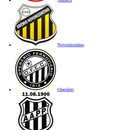
Náutico
Novorizontino
Operário