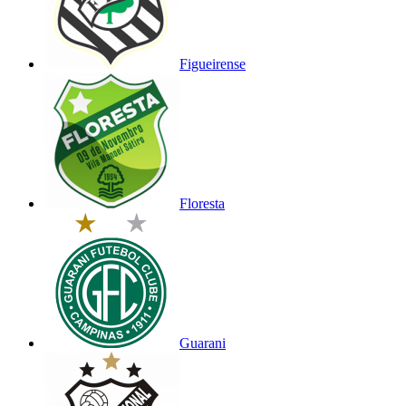
Figueirense
Floresta
Guarani