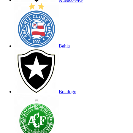
Atlético-MG
Bahia
Botafogo