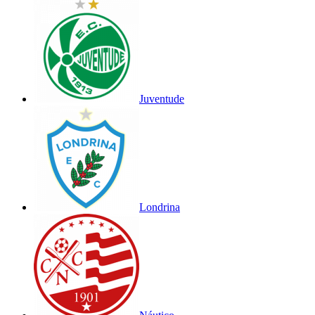
Juventude
Londrina