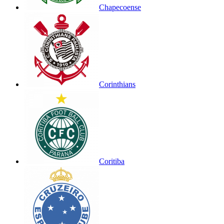
Chapecoense
Corinthians
Coritiba