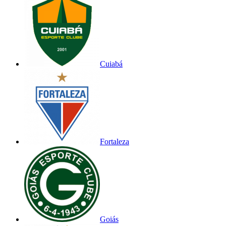
Cuiabá
Fortaleza
Goiás