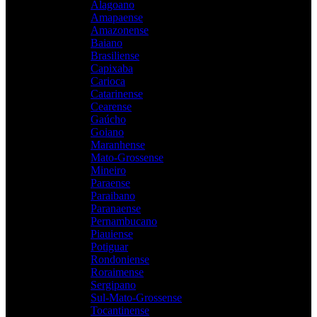
Alagoano
Amapaense
Amazonense
Baiano
Brasiliense
Capixaba
Carioca
Catarinense
Cearense
Gaúcho
Goiano
Maranhense
Mato-Grossense
Mineiro
Paraense
Paraibano
Paranaense
Pernambucano
Piauiense
Potiguar
Rondoniense
Roraimense
Sergipano
Sul-Mato-Grossense
Tocantinense