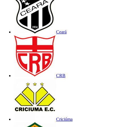
Ceará
CRB
Criciúma