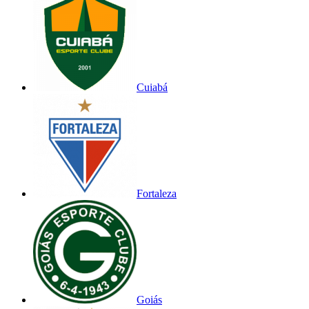
Cuiabá
Fortaleza
Goiás