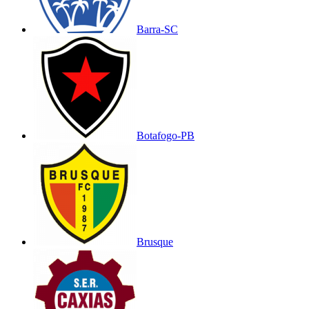
Barra-SC
Botafogo-PB
Brusque