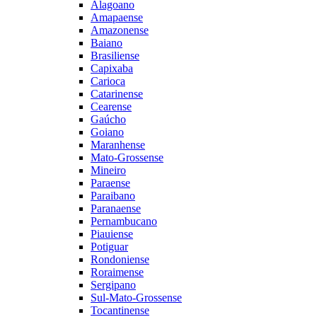
Alagoano
Amapaense
Amazonense
Baiano
Brasiliense
Capixaba
Carioca
Catarinense
Cearense
Gaúcho
Goiano
Maranhense
Mato-Grossense
Mineiro
Paraense
Paraibano
Paranaense
Pernambucano
Piauiense
Potiguar
Rondoniense
Roraimense
Sergipano
Sul-Mato-Grossense
Tocantinense