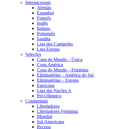
Internacionais
Alemão
Espanhol
Francês
Inglês
Italiano
Português
Saudita
Liga dos Campeões
Liga Europa
Seleções
Copa do Mundo – Única
Copa América
Copa do Mundo – Feminina
Eliminatórias – América do Sul
Eliminatórias – Europa
Eurocopa
Liga das Nações A
Pré-Olímpico
Continentais
Libertadores
Libertadores Feminina
Mundial
Sul-Americana
Recopa