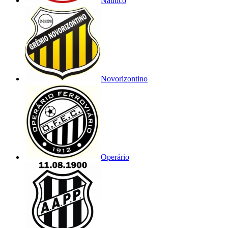
Náutico
Novorizontino
Operário