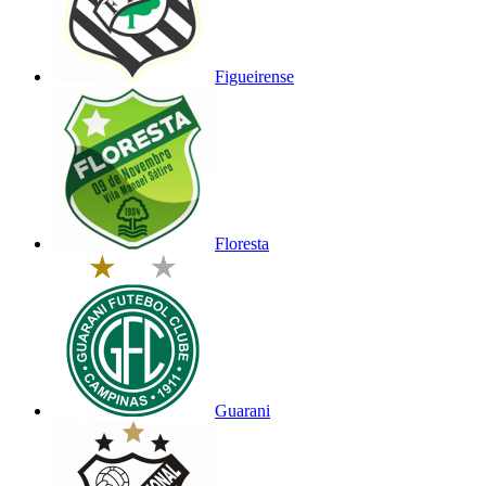
Figueirense
Floresta
Guarani