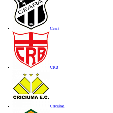
Ceará
CRB
Criciúma