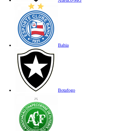
Atlético-MG
Bahia
Botafogo