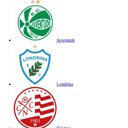
Juventude
Londrina