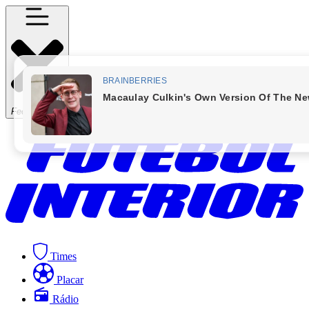
Fechar Menu
Times
Placar
Rádio