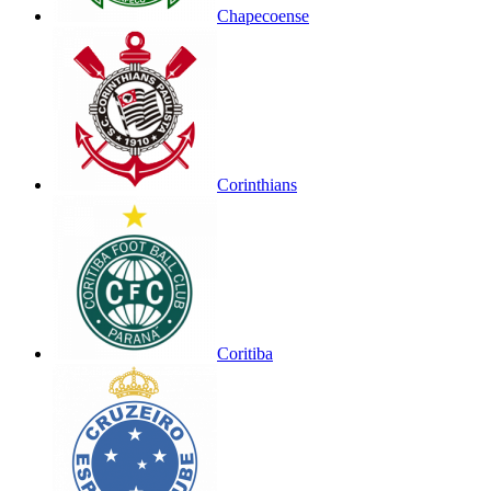
Chapecoense
Corinthians
Coritiba